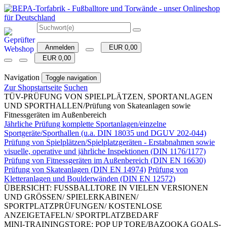
Anmelden
EUR 0,00
EUR 0,00
Navigation
Toggle navigation
Zur Shopstartseite
Suchen
TÜV-PRÜFUNG VON SPIELPLÄTZEN, SPORTANLAGEN
UND SPORTHALLEN/Prüfung von Skateanlagen sowie
Fitnessgeräten im Außenbereich
Jährliche Prüfung komplette Sportanlagen/einzelne
Sportgeräte/Sporthallen (u.a. DIN 18035 und DGUV 202-044)
Prüfung von Spielplätzen/Spielplatzgeräten - Erstabnahmen sowie
visuelle, operative und jährliche Inspektionen (DIN 1176/1177)
Prüfung von Fitnessgeräten im Außenbereich (DIN EN 16630)
Prüfung von Skateanlagen (DIN EN 14974)
Prüfung von
Kletteranlagen und Boulderwänden (DIN EN 12572)
ÜBERSICHT: FUSSBALLTORE IN VIELEN VERSIONEN
UND GRÖSSEN/ SPIELERKABINEN/
SPORTPLATZPRÜFUNGEN/ KOSTENLOSE
ANZEIGETAFELN/ SPORTPLATZBEDARF
MINI-TRAININGSTORE: POP UP TORE/BAZOOKA GOALS-