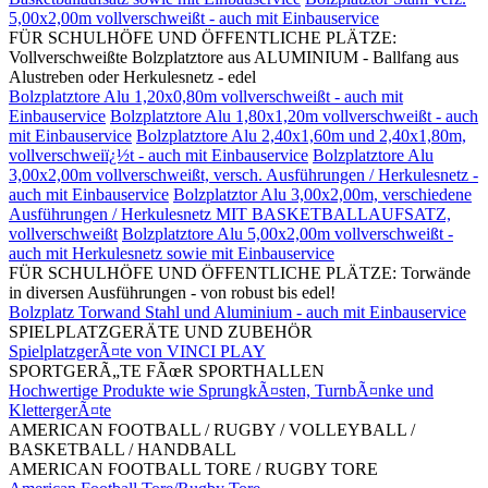
5,00x2,00m vollverschweißt - auch mit Einbauservice
FÜR SCHULHÖFE UND ÖFFENTLICHE PLÄTZE:
Vollverschweißte Bolzplatztore aus ALUMINIUM - Ballfang aus
Alustreben oder Herkulesnetz - edel
Bolzplatztore Alu 1,20x0,80m vollverschweißt - auch mit
Einbauservice
Bolzplatztore Alu 1,80x1,20m vollverschweißt - auch
mit Einbauservice
Bolzplatztore Alu 2,40x1,60m und 2,40x1,80m,
vollverschweiï¿½t - auch mit Einbauservice
Bolzplatztore Alu
3,00x2,00m vollverschweißt, versch. Ausführungen / Herkulesnetz -
auch mit Einbauservice
Bolzplatztor Alu 3,00x2,00m, verschiedene
Ausführungen / Herkulesnetz MIT BASKETBALLAUFSATZ,
vollverschweißt
Bolzplatztore Alu 5,00x2,00m vollverschweißt -
auch mit Herkulesnetz sowie mit Einbauservice
FÜR SCHULHÖFE UND ÖFFENTLICHE PLÄTZE: Torwände
in diversen Ausführungen - von robust bis edel!
Bolzplatz Torwand Stahl und Aluminium - auch mit Einbauservice
SPIELPLATZGERÄTE UND ZUBEHÖR
SpielplatzgerÃ¤te von VINCI PLAY
SPORTGERÃ„TE FÃœR SPORTHALLEN
Hochwertige Produkte wie SprungkÃ¤sten, TurnbÃ¤nke und
KlettergerÃ¤te
AMERICAN FOOTBALL / RUGBY / VOLLEYBALL /
BASKETBALL / HANDBALL
AMERICAN FOOTBALL TORE / RUGBY TORE