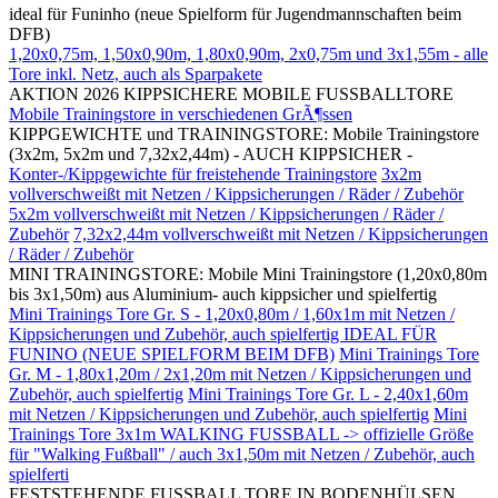
ideal für Funinho (neue Spielform für Jugendmannschaften beim
DFB)
1,20x0,75m, 1,50x0,90m, 1,80x0,90m, 2x0,75m und 3x1,55m - alle
Tore inkl. Netz, auch als Sparpakete
AKTION 2026 KIPPSICHERE MOBILE FUSSBALLTORE
Mobile Trainingstore in verschiedenen GrÃ¶ssen
KIPPGEWICHTE und TRAININGSTORE: Mobile Trainingstore
(3x2m, 5x2m und 7,32x2,44m) - AUCH KIPPSICHER -
Konter-/Kippgewichte für freistehende Trainingstore
3x2m
vollverschweißt mit Netzen / Kippsicherungen / Räder / Zubehör
5x2m vollverschweißt mit Netzen / Kippsicherungen / Räder /
Zubehör
7,32x2,44m vollverschweißt mit Netzen / Kippsicherungen
/ Räder / Zubehör
MINI TRAININGSTORE: Mobile Mini Trainingstore (1,20x0,80m
bis 3x1,50m) aus Aluminium- auch kippsicher und spielfertig
Mini Trainings Tore Gr. S - 1,20x0,80m / 1,60x1m mit Netzen /
Kippsicherungen und Zubehör, auch spielfertig IDEAL FÜR
FUNINO (NEUE SPIELFORM BEIM DFB)
Mini Trainings Tore
Gr. M - 1,80x1,20m / 2x1,20m mit Netzen / Kippsicherungen und
Zubehör, auch spielfertig
Mini Trainings Tore Gr. L - 2,40x1,60m
mit Netzen / Kippsicherungen und Zubehör, auch spielfertig
Mini
Trainings Tore 3x1m WALKING FUSSBALL -> offizielle Größe
für "Walking Fußball" / auch 3x1,50m mit Netzen / Zubehör, auch
spielferti
FESTSTEHENDE FUSSBALL TORE IN BODENHÜLSEN,