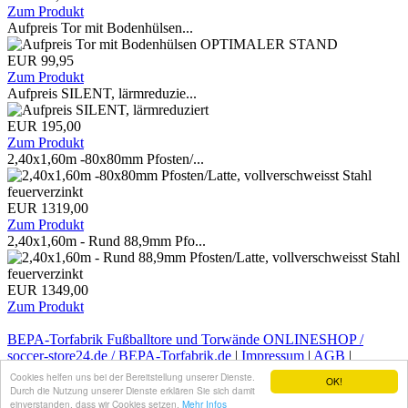
Zum Produkt
Aufpreis Tor mit Bodenhülsen...
EUR 99,95
Zum Produkt
Aufpreis SILENT, lärmreduzie...
EUR 195,00
Zum Produkt
2,40x1,60m -80x80mm Pfosten/...
EUR 1319,00
Zum Produkt
2,40x1,60m - Rund 88,9mm Pfo...
EUR 1349,00
Zum Produkt
BEPA-Torfabrik Fußballtore und Torwände ONLINESHOP /
soccer-store24.de / BEPA-Torfabrik.de
|
Impressum
|
AGB
|
Kontakt
|
Infos zum Widerruf
|
Datenschutz
|
Versandkosten
Cookies helfen uns bei der Bereitstellung unserer Dienste.
OK!
Durch die Nutzung unserer Dienste erklären Sie sich damit
einverstanden, dass wir Cookies setzen.
Mehr Infos