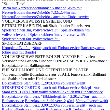
"Stadion Tore"
3x2m mit Netzen/Bodenrahmen/Zubehör
5x2m mit
Netzen/Bodenrahmen/Zubehör
7,32x2,44m mit
Netzen/Bodenrahmen/Zubehör - auch mit Einbauservice
VOLLVERSCHWEISSTE SPIELER-UND
BETREUERKABINEN, mit Sitzbank oder Einzelsitzen
Spielerkabinen 3m, vollverschweißt !
Spielerkabinen 4m,
vollverschweißt !
Spielerkabinen 5m, vollverschweißt !
Spielerkabinen 6m, vollverschweißt !
SPORTPLATZBEDARF
Komplette Ballfangzäune, auch mit Einbauservice
Barrieresysteme
(ohne und mit Bande)
VOLLVERSCHWEISSTE BOLZPLATZTORE: In vielen
Versionen und Größen-Zubehör / EINBAUSERVICE / Torwände /
Bolzplatztore mit Ballfangzaun-------
FÜR SCHULHÖFE UND ÖFFENTLICHE PLÄTZE:
Vollverschweißte Bolzplatztore aus STAHL feuerverzinkt-Ballfang
aus Stahlstreben oder Herkulesnetz
Bolzplatztore Stahl verz. 1,20x0,80m vollverschweißt
STREETSOCCERTOR - auch mit Einbauservice
Bolzplatztore
Stahl verz. 1,80x1,20m vollverschweißt - auch mit Einbauservice
Bolzplatztore Stahl verz. "Elbkindergärten" 2,20x1,75m - auch mit
Einbauservice
Bolzplatztore Stahl verz. 2,40x1,60m vollverschweißt
Bolzplatztore Stahl verz. 3,00x2,00m vollverschweißt - auch mit
Basketballaufsatz sowie mit Einbauservice
Bolzplatztor Stahl verz.