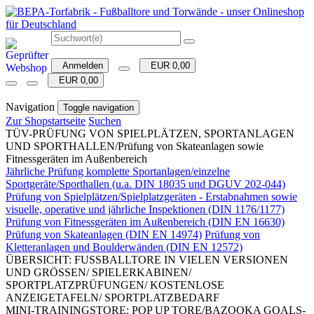
Anmelden
EUR 0,00
EUR 0,00
Navigation
Toggle navigation
Zur Shopstartseite
Suchen
TÜV-PRÜFUNG VON SPIELPLÄTZEN, SPORTANLAGEN
UND SPORTHALLEN/Prüfung von Skateanlagen sowie
Fitnessgeräten im Außenbereich
Jährliche Prüfung komplette Sportanlagen/einzelne
Sportgeräte/Sporthallen (u.a. DIN 18035 und DGUV 202-044)
Prüfung von Spielplätzen/Spielplatzgeräten - Erstabnahmen sowie
visuelle, operative und jährliche Inspektionen (DIN 1176/1177)
Prüfung von Fitnessgeräten im Außenbereich (DIN EN 16630)
Prüfung von Skateanlagen (DIN EN 14974)
Prüfung von
Kletteranlagen und Boulderwänden (DIN EN 12572)
ÜBERSICHT: FUSSBALLTORE IN VIELEN VERSIONEN
UND GRÖSSEN/ SPIELERKABINEN/
SPORTPLATZPRÜFUNGEN/ KOSTENLOSE
ANZEIGETAFELN/ SPORTPLATZBEDARF
MINI-TRAININGSTORE: POP UP TORE/BAZOOKA GOALS-