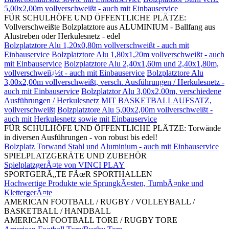
5,00x2,00m vollverschweißt - auch mit Einbauservice
FÜR SCHULHÖFE UND ÖFFENTLICHE PLÄTZE:
Vollverschweißte Bolzplatztore aus ALUMINIUM - Ballfang aus
Alustreben oder Herkulesnetz - edel
Bolzplatztore Alu 1,20x0,80m vollverschweißt - auch mit
Einbauservice
Bolzplatztore Alu 1,80x1,20m vollverschweißt - auch
mit Einbauservice
Bolzplatztore Alu 2,40x1,60m und 2,40x1,80m,
vollverschweiï¿½t - auch mit Einbauservice
Bolzplatztore Alu
3,00x2,00m vollverschweißt, versch. Ausführungen / Herkulesnetz -
auch mit Einbauservice
Bolzplatztor Alu 3,00x2,00m, verschiedene
Ausführungen / Herkulesnetz MIT BASKETBALLAUFSATZ,
vollverschweißt
Bolzplatztore Alu 5,00x2,00m vollverschweißt -
auch mit Herkulesnetz sowie mit Einbauservice
FÜR SCHULHÖFE UND ÖFFENTLICHE PLÄTZE: Torwände
in diversen Ausführungen - von robust bis edel!
Bolzplatz Torwand Stahl und Aluminium - auch mit Einbauservice
SPIELPLATZGERÄTE UND ZUBEHÖR
SpielplatzgerÃ¤te von VINCI PLAY
SPORTGERÃ„TE FÃœR SPORTHALLEN
Hochwertige Produkte wie SprungkÃ¤sten, TurnbÃ¤nke und
KlettergerÃ¤te
AMERICAN FOOTBALL / RUGBY / VOLLEYBALL /
BASKETBALL / HANDBALL
AMERICAN FOOTBALL TORE / RUGBY TORE