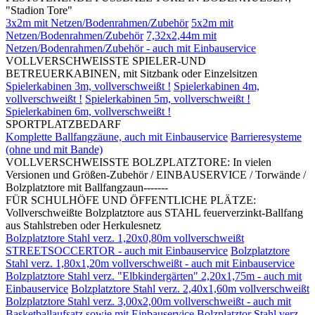
"Stadion Tore"
3x2m mit Netzen/Bodenrahmen/Zubehör
5x2m mit
Netzen/Bodenrahmen/Zubehör
7,32x2,44m mit
Netzen/Bodenrahmen/Zubehör - auch mit Einbauservice
VOLLVERSCHWEISSTE SPIELER-UND
BETREUERKABINEN, mit Sitzbank oder Einzelsitzen
Spielerkabinen 3m, vollverschweißt !
Spielerkabinen 4m,
vollverschweißt !
Spielerkabinen 5m, vollverschweißt !
Spielerkabinen 6m, vollverschweißt !
SPORTPLATZBEDARF
Komplette Ballfangzäune, auch mit Einbauservice
Barrieresysteme
(ohne und mit Bande)
VOLLVERSCHWEISSTE BOLZPLATZTORE: In vielen
Versionen und Größen-Zubehör / EINBAUSERVICE / Torwände /
Bolzplatztore mit Ballfangzaun-------
FÜR SCHULHÖFE UND ÖFFENTLICHE PLÄTZE:
Vollverschweißte Bolzplatztore aus STAHL feuerverzinkt-Ballfang
aus Stahlstreben oder Herkulesnetz
Bolzplatztore Stahl verz. 1,20x0,80m vollverschweißt
STREETSOCCERTOR - auch mit Einbauservice
Bolzplatztore
Stahl verz. 1,80x1,20m vollverschweißt - auch mit Einbauservice
Bolzplatztore Stahl verz. "Elbkindergärten" 2,20x1,75m - auch mit
Einbauservice
Bolzplatztore Stahl verz. 2,40x1,60m vollverschweißt
Bolzplatztore Stahl verz. 3,00x2,00m vollverschweißt - auch mit
Basketballaufsatz sowie mit Einbauservice
Bolzplatztor Stahl verz.