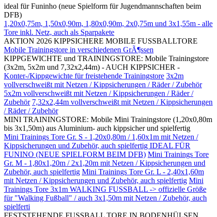
ideal für Funinho (neue Spielform für Jugendmannschaften beim
DFB)
1,20x0,75m, 1,50x0,90m, 1,80x0,90m, 2x0,75m und 3x1,55m - alle
Tore inkl. Netz, auch als Sparpakete
AKTION 2026 KIPPSICHERE MOBILE FUSSBALLTORE
Mobile Trainingstore in verschiedenen GrÃ¶ssen
KIPPGEWICHTE und TRAININGSTORE: Mobile Trainingstore
(3x2m, 5x2m und 7,32x2,44m) - AUCH KIPPSICHER -
Konter-/Kippgewichte für freistehende Trainingstore
3x2m
vollverschweißt mit Netzen / Kippsicherungen / Räder / Zubehör
5x2m vollverschweißt mit Netzen / Kippsicherungen / Räder /
Zubehör
7,32x2,44m vollverschweißt mit Netzen / Kippsicherungen
/ Räder / Zubehör
MINI TRAININGSTORE: Mobile Mini Trainingstore (1,20x0,80m
bis 3x1,50m) aus Aluminium- auch kippsicher und spielfertig
Mini Trainings Tore Gr. S - 1,20x0,80m / 1,60x1m mit Netzen /
Kippsicherungen und Zubehör, auch spielfertig IDEAL FÜR
FUNINO (NEUE SPIELFORM BEIM DFB)
Mini Trainings Tore
Gr. M - 1,80x1,20m / 2x1,20m mit Netzen / Kippsicherungen und
Zubehör, auch spielfertig
Mini Trainings Tore Gr. L - 2,40x1,60m
mit Netzen / Kippsicherungen und Zubehör, auch spielfertig
Mini
Trainings Tore 3x1m WALKING FUSSBALL -> offizielle Größe
für "Walking Fußball" / auch 3x1,50m mit Netzen / Zubehör, auch
spielferti
FESTSTEHENDE FUSSBALL TORE IN BODENHÜLSEN,