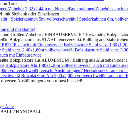
on Tore"
hmen/Zubehör
7,32x2,44m mit Netzen/Bodenrahmen/Zubehör - auch mi
itzbank oder Einzelsitzen
eißt !
Spielerkabinen 5m, vollverschweißt !
Spielerkabinen 6m, vollver
ohne und mit Bande)
rößen-Zubehör / EINBAUSERVICE / Torwände / Bolzplatztore mi
platztore aus STAHL feuerverzinkt-Ballfang aus Stahlstreben 
CERTOR - auch mit Einbauservice
Bolzplatztore Stahl verz. 1,80x1,2
e Stahl verz. 2,40x1,60m vollverschweißt
Bolzplatztore Stahl verz. 3,
 auch mit Einbauservice
zplatztore aus ALUMINIUM - Ballfang aus Alustreben oder Her
ice
Bolzplatztore Alu 1,80x1,20m vollverschweißt - auch mit Einbauser
,00m vollverschweißt, versch. Ausführungen / Herkulesnetz - auch mit
erschweißt
Bolzplatztore Alu 5,00x2,00m vollverschweißt - auch mit 
en Ausführungen - von robust bis edel!
gerÃ¤te
TBALL / HANDBALL