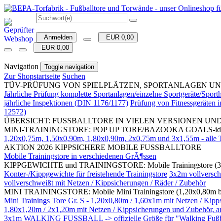
Anmelden
EUR 0,00
EUR 0,00
Navigation
Toggle navigation
Zur Shopstartseite
Suchen
TÜV-PRÜFUNG VON SPIELPLÄTZEN, SPORTANLAGEN UND SPORTH
Jährliche Prüfung komplette Sportanlagen/einzelne Sportgeräte/Spo
jährliche Inspektionen (DIN 1176/1177)
Prüfung von Fitnessgeräten
12572)
ÜBERSICHT: FUSSBALLTORE IN VIELEN VERSIONEN UN
MINI-TRAININGSTORE: POP UP TORE/BAZOOKA GOALS-ideal für 
1,20x0,75m, 1,50x0,90m, 1,80x0,90m, 2x0,75m und 3x1,55m - alle To
AKTION 2026 KIPPSICHERE MOBILE FUSSBALLTORE
Mobile Trainingstore in verschiedenen GrÃ¶ssen
KIPPGEWICHTE und TRAININGSTORE: Mobile Trainingstore (3
Konter-/Kippgewichte für freistehende Trainingstore
3x2m vollversch
vollverschweißt mit Netzen / Kippsicherungen / Räder / Zubehör
MINI TRAININGSTORE: Mobile Mini Trainingstore (1,20x0,80m bis 
Mini Trainings Tore Gr. S - 1,20x0,80m / 1,60x1m mit Netzen 
1,80x1,20m / 2x1,20m mit Netzen / Kippsicherungen und Zubehör, auc
3x1m WALKING FUSSBALL -> offizielle Größe für "Walking Fußball"