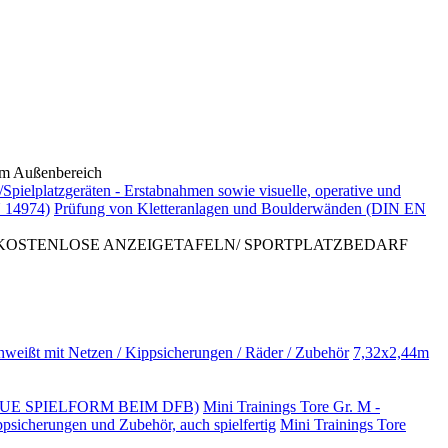
 Außenbereich
/Spielplatzgeräten - Erstabnahmen sowie visuelle, operative und
 14974)
Prüfung von Kletteranlagen und Boulderwänden (DIN EN
 KOSTENLOSE ANZEIGETAFELN/ SPORTPLATZBEDARF
hweißt mit Netzen / Kippsicherungen / Räder / Zubehör
7,32x2,44m
NO (NEUE SPIELFORM BEIM DFB)
Mini Trainings Tore Gr. M -
ppsicherungen und Zubehör, auch spielfertig
Mini Trainings Tore