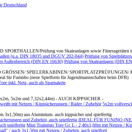
ALLEN/Prüfung von Skateanlagen sowie Fitnessgeräten im
rthallen (u.a. DIN 18035 und DGUV 202-044)
Prüfung von Spielplätzen
 im Außenbereich (DIN EN 16630)
Prüfung von Skateanlagen (DIN EN
D GRÖSSEN/ SPIELERKABINEN/ SPORTPLATZPRÜFUNGEN/
Funinho (neue Spielform für Jugendmannschaften beim DFB)
re inkl. Netz, auch als Sparpakete
x2m, 5x2m und 7,32x2,44m) - AUCH KIPPSICHER -
weißt mit Netzen / Kippsicherungen / Räder / Zubehör
5x2m vollversc
3x1,50m) aus Aluminium- auch kippsicher und spielfertig
/ Kippsicherungen und Zubehör, auch spielfertig IDEAL FÜR FUNI
h spielfertig
Mini Trainings Tore Gr. L - 2,40x1,60m mit Netzen / Ki
 / auch 3x1,50m mit Netzen / Zubehör, auch spielferti