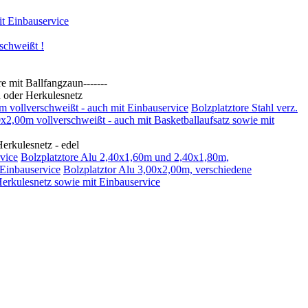
t Einbauservice
schweißt !
t Ballfangzaun-------
oder Herkulesnetz
0m vollverschweißt - auch mit Einbauservice
Bolzplatztore Stahl verz.
00x2,00m vollverschweißt - auch mit Basketballaufsatz sowie mit
kulesnetz - edel
vice
Bolzplatztore Alu 2,40x1,60m und 2,40x1,80m,
 Einbauservice
Bolzplatztor Alu 3,00x2,00m, verschiedene
Herkulesnetz sowie mit Einbauservice