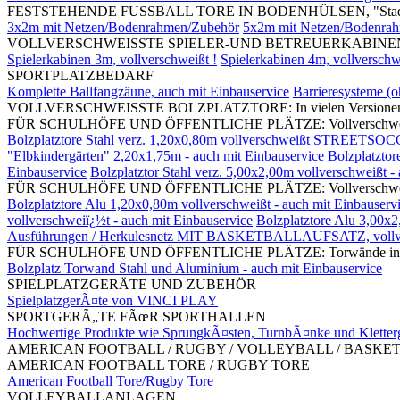
FESTSTEHENDE FUSSBALL TORE IN BODENHÜLSEN, "Stadi
3x2m mit Netzen/Bodenrahmen/Zubehör
5x2m mit Netzen/Bodenra
VOLLVERSCHWEISSTE SPIELER-UND BETREUERKABINEN, mit S
Spielerkabinen 3m, vollverschweißt !
Spielerkabinen 4m, vollverschw
SPORTPLATZBEDARF
Komplette Ballfangzäune, auch mit Einbauservice
Barrieresysteme (
VOLLVERSCHWEISSTE BOLZPLATZTORE: In vielen Versionen und G
FÜR SCHULHÖFE UND ÖFFENTLICHE PLÄTZE: Vollverschweißte Bolz
Bolzplatztore Stahl verz. 1,20x0,80m vollverschweißt STREETSOC
"Elbkindergärten" 2,20x1,75m - auch mit Einbauservice
Bolzplatztor
Einbauservice
Bolzplatztor Stahl verz. 5,00x2,00m vollverschweißt -
FÜR SCHULHÖFE UND ÖFFENTLICHE PLÄTZE: Vollverschweißte Bol
Bolzplatztore Alu 1,20x0,80m vollverschweißt - auch mit Einbauserv
vollverschweiï¿½t - auch mit Einbauservice
Bolzplatztore Alu 3,00x2
Ausführungen / Herkulesnetz MIT BASKETBALLAUFSATZ, vollv
FÜR SCHULHÖFE UND ÖFFENTLICHE PLÄTZE: Torwände in divers
Bolzplatz Torwand Stahl und Aluminium - auch mit Einbauservice
SPIELPLATZGERÄTE UND ZUBEHÖR
SpielplatzgerÃ¤te von VINCI PLAY
SPORTGERÃ„TE FÃœR SPORTHALLEN
Hochwertige Produkte wie SprungkÃ¤sten, TurnbÃ¤nke und Kletter
AMERICAN FOOTBALL / RUGBY / VOLLEYBALL / BASKE
AMERICAN FOOTBALL TORE / RUGBY TORE
American Football Tore/Rugby Tore
VOLLEYBALLANLAGEN