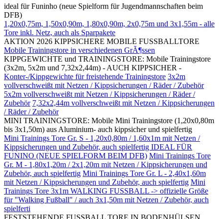
ideal für Funinho (neue Spielform für Jugendmannschaften beim
DFB)
1,20x0,75m, 1,50x0,90m, 1,80x0,90m, 2x0,75m und 3x1,55m - alle
Tore inkl. Netz, auch als Sparpakete
AKTION 2026 KIPPSICHERE MOBILE FUSSBALLTORE
Mobile Trainingstore in verschiedenen GrÃ¶ssen
KIPPGEWICHTE und TRAININGSTORE: Mobile Trainingstore
(3x2m, 5x2m und 7,32x2,44m) - AUCH KIPPSICHER -
Konter-/Kippgewichte für freistehende Trainingstore
3x2m
vollverschweißt mit Netzen / Kippsicherungen / Räder / Zubehör
5x2m vollverschweißt mit Netzen / Kippsicherungen / Räder /
Zubehör
7,32x2,44m vollverschweißt mit Netzen / Kippsicherungen
/ Räder / Zubehör
MINI TRAININGSTORE: Mobile Mini Trainingstore (1,20x0,80m
bis 3x1,50m) aus Aluminium- auch kippsicher und spielfertig
Mini Trainings Tore Gr. S - 1,20x0,80m / 1,60x1m mit Netzen /
Kippsicherungen und Zubehör, auch spielfertig IDEAL FÜR
FUNINO (NEUE SPIELFORM BEIM DFB)
Mini Trainings Tore
Gr. M - 1,80x1,20m / 2x1,20m mit Netzen / Kippsicherungen und
Zubehör, auch spielfertig
Mini Trainings Tore Gr. L - 2,40x1,60m
mit Netzen / Kippsicherungen und Zubehör, auch spielfertig
Mini
Trainings Tore 3x1m WALKING FUSSBALL -> offizielle Größe
für "Walking Fußball" / auch 3x1,50m mit Netzen / Zubehör, auch
spielferti
FESTSTEHENDE FUSSBALL TORE IN BODENHÜLSEN,