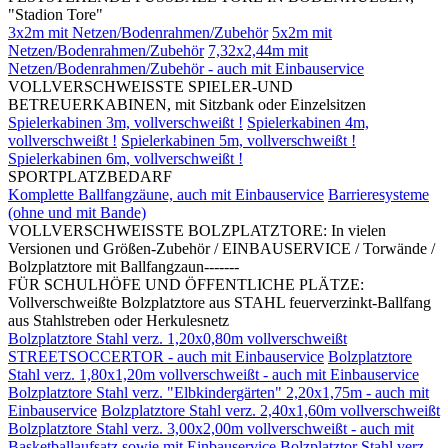
"Stadion Tore"
3x2m mit Netzen/Bodenrahmen/Zubehör
5x2m mit
Netzen/Bodenrahmen/Zubehör
7,32x2,44m mit
Netzen/Bodenrahmen/Zubehör - auch mit Einbauservice
VOLLVERSCHWEISSTE SPIELER-UND
BETREUERKABINEN, mit Sitzbank oder Einzelsitzen
Spielerkabinen 3m, vollverschweißt !
Spielerkabinen 4m,
vollverschweißt !
Spielerkabinen 5m, vollverschweißt !
Spielerkabinen 6m, vollverschweißt !
SPORTPLATZBEDARF
Komplette Ballfangzäune, auch mit Einbauservice
Barrieresysteme
(ohne und mit Bande)
VOLLVERSCHWEISSTE BOLZPLATZTORE: In vielen
Versionen und Größen-Zubehör / EINBAUSERVICE / Torwände /
Bolzplatztore mit Ballfangzaun-------
FÜR SCHULHÖFE UND ÖFFENTLICHE PLÄTZE:
Vollverschweißte Bolzplatztore aus STAHL feuerverzinkt-Ballfang
aus Stahlstreben oder Herkulesnetz
Bolzplatztore Stahl verz. 1,20x0,80m vollverschweißt
STREETSOCCERTOR - auch mit Einbauservice
Bolzplatztore
Stahl verz. 1,80x1,20m vollverschweißt - auch mit Einbauservice
Bolzplatztore Stahl verz. "Elbkindergärten" 2,20x1,75m - auch mit
Einbauservice
Bolzplatztore Stahl verz. 2,40x1,60m vollverschweißt
Bolzplatztore Stahl verz. 3,00x2,00m vollverschweißt - auch mit
Basketballaufsatz sowie mit Einbauservice
Bolzplatztor Stahl verz.