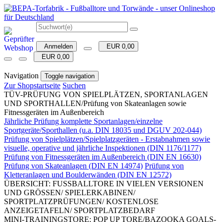
Anmelden
EUR 0,00
EUR 0,00
Navigation
Toggle navigation
Zur Shopstartseite
Suchen
TÜV-PRÜFUNG VON SPIELPLÄTZEN, SPORTANLAGEN
UND SPORTHALLEN/Prüfung von Skateanlagen sowie
Fitnessgeräten im Außenbereich
Jährliche Prüfung komplette Sportanlagen/einzelne
Sportgeräte/Sporthallen (u.a. DIN 18035 und DGUV 202-044)
Prüfung von Spielplätzen/Spielplatzgeräten - Erstabnahmen sowie
visuelle, operative und jährliche Inspektionen (DIN 1176/1177)
Prüfung von Fitnessgeräten im Außenbereich (DIN EN 16630)
Prüfung von Skateanlagen (DIN EN 14974)
Prüfung von
Kletteranlagen und Boulderwänden (DIN EN 12572)
ÜBERSICHT: FUSSBALLTORE IN VIELEN VERSIONEN
UND GRÖSSEN/ SPIELERKABINEN/
SPORTPLATZPRÜFUNGEN/ KOSTENLOSE
ANZEIGETAFELN/ SPORTPLATZBEDARF
MINI-TRAININGSTORE: POP UP TORE/BAZOOKA GOALS-