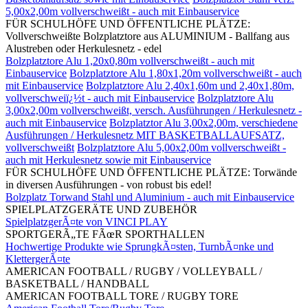
5,00x2,00m vollverschweißt - auch mit Einbauservice
FÜR SCHULHÖFE UND ÖFFENTLICHE PLÄTZE:
Vollverschweißte Bolzplatztore aus ALUMINIUM - Ballfang aus
Alustreben oder Herkulesnetz - edel
Bolzplatztore Alu 1,20x0,80m vollverschweißt - auch mit
Einbauservice
Bolzplatztore Alu 1,80x1,20m vollverschweißt - auch
mit Einbauservice
Bolzplatztore Alu 2,40x1,60m und 2,40x1,80m,
vollverschweiï¿½t - auch mit Einbauservice
Bolzplatztore Alu
3,00x2,00m vollverschweißt, versch. Ausführungen / Herkulesnetz -
auch mit Einbauservice
Bolzplatztor Alu 3,00x2,00m, verschiedene
Ausführungen / Herkulesnetz MIT BASKETBALLAUFSATZ,
vollverschweißt
Bolzplatztore Alu 5,00x2,00m vollverschweißt -
auch mit Herkulesnetz sowie mit Einbauservice
FÜR SCHULHÖFE UND ÖFFENTLICHE PLÄTZE: Torwände
in diversen Ausführungen - von robust bis edel!
Bolzplatz Torwand Stahl und Aluminium - auch mit Einbauservice
SPIELPLATZGERÄTE UND ZUBEHÖR
SpielplatzgerÃ¤te von VINCI PLAY
SPORTGERÃ„TE FÃœR SPORTHALLEN
Hochwertige Produkte wie SprungkÃ¤sten, TurnbÃ¤nke und
KlettergerÃ¤te
AMERICAN FOOTBALL / RUGBY / VOLLEYBALL /
BASKETBALL / HANDBALL
AMERICAN FOOTBALL TORE / RUGBY TORE