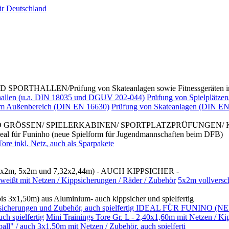
ALLEN/Prüfung von Skateanlagen sowie Fitnessgeräten im
rthallen (u.a. DIN 18035 und DGUV 202-044)
Prüfung von Spielplätzen
 im Außenbereich (DIN EN 16630)
Prüfung von Skateanlagen (DIN EN
D GRÖSSEN/ SPIELERKABINEN/ SPORTPLATZPRÜFUNGEN/
Funinho (neue Spielform für Jugendmannschaften beim DFB)
re inkl. Netz, auch als Sparpakete
x2m, 5x2m und 7,32x2,44m) - AUCH KIPPSICHER -
weißt mit Netzen / Kippsicherungen / Räder / Zubehör
5x2m vollversc
3x1,50m) aus Aluminium- auch kippsicher und spielfertig
/ Kippsicherungen und Zubehör, auch spielfertig IDEAL FÜR FUNI
h spielfertig
Mini Trainings Tore Gr. L - 2,40x1,60m mit Netzen / Ki
 / auch 3x1,50m mit Netzen / Zubehör, auch spielferti