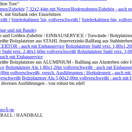
on Tore"
hmen/Zubehör
7,32x2,44m mit Netzen/Bodenrahmen/Zubehör - auch mi
itzbank oder Einzelsitzen
eißt !
Spielerkabinen 5m, vollverschweißt !
Spielerkabinen 6m, vollver
ohne und mit Bande)
rößen-Zubehör / EINBAUSERVICE / Torwände / Bolzplatztore mi
platztore aus STAHL feuerverzinkt-Ballfang aus Stahlstreben 
CERTOR - auch mit Einbauservice
Bolzplatztore Stahl verz. 1,80x1,2
e Stahl verz. 2,40x1,60m vollverschweißt
Bolzplatztore Stahl verz. 3,
 auch mit Einbauservice
zplatztore aus ALUMINIUM - Ballfang aus Alustreben oder Her
ice
Bolzplatztore Alu 1,80x1,20m vollverschweißt - auch mit Einbauser
,00m vollverschweißt, versch. Ausführungen / Herkulesnetz - auch mit
erschweißt
Bolzplatztore Alu 5,00x2,00m vollverschweißt - auch mit 
en Ausführungen - von robust bis edel!
gerÃ¤te
TBALL / HANDBALL