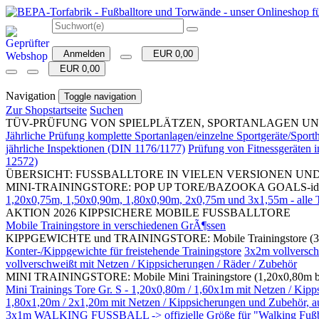
Anmelden
EUR 0,00
EUR 0,00
Navigation
Toggle navigation
Zur Shopstartseite
Suchen
TÜV-PRÜFUNG VON SPIELPLÄTZEN, SPORTANLAGEN UND SPORTH
Jährliche Prüfung komplette Sportanlagen/einzelne Sportgeräte/Spo
jährliche Inspektionen (DIN 1176/1177)
Prüfung von Fitnessgeräten
12572)
ÜBERSICHT: FUSSBALLTORE IN VIELEN VERSIONEN UN
MINI-TRAININGSTORE: POP UP TORE/BAZOOKA GOALS-ideal für 
1,20x0,75m, 1,50x0,90m, 1,80x0,90m, 2x0,75m und 3x1,55m - alle To
AKTION 2026 KIPPSICHERE MOBILE FUSSBALLTORE
Mobile Trainingstore in verschiedenen GrÃ¶ssen
KIPPGEWICHTE und TRAININGSTORE: Mobile Trainingstore (3
Konter-/Kippgewichte für freistehende Trainingstore
3x2m vollversch
vollverschweißt mit Netzen / Kippsicherungen / Räder / Zubehör
MINI TRAININGSTORE: Mobile Mini Trainingstore (1,20x0,80m bis 
Mini Trainings Tore Gr. S - 1,20x0,80m / 1,60x1m mit Netzen 
1,80x1,20m / 2x1,20m mit Netzen / Kippsicherungen und Zubehör, auc
3x1m WALKING FUSSBALL -> offizielle Größe für "Walking Fußball"