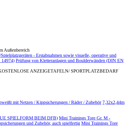
 Außenbereich
/Spielplatzgeräten - Erstabnahmen sowie visuelle, operative und
 14974)
Prüfung von Kletteranlagen und Boulderwänden (DIN EN
 KOSTENLOSE ANZEIGETAFELN/ SPORTPLATZBEDARF
hweißt mit Netzen / Kippsicherungen / Räder / Zubehör
7,32x2,44m
NO (NEUE SPIELFORM BEIM DFB)
Mini Trainings Tore Gr. M -
ppsicherungen und Zubehör, auch spielfertig
Mini Trainings Tore