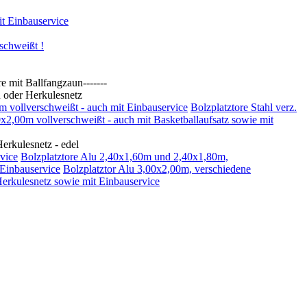
t Einbauservice
schweißt !
t Ballfangzaun-------
oder Herkulesnetz
0m vollverschweißt - auch mit Einbauservice
Bolzplatztore Stahl verz.
00x2,00m vollverschweißt - auch mit Basketballaufsatz sowie mit
kulesnetz - edel
vice
Bolzplatztore Alu 2,40x1,60m und 2,40x1,80m,
 Einbauservice
Bolzplatztor Alu 3,00x2,00m, verschiedene
Herkulesnetz sowie mit Einbauservice