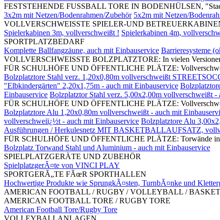
FESTSTEHENDE FUSSBALL TORE IN BODENHÜLSEN, "Stadi
3x2m mit Netzen/Bodenrahmen/Zubehör
5x2m mit Netzen/Bodenra
VOLLVERSCHWEISSTE SPIELER-UND BETREUERKABINEN, mit S
Spielerkabinen 3m, vollverschweißt !
Spielerkabinen 4m, vollverschw
SPORTPLATZBEDARF
Komplette Ballfangzäune, auch mit Einbauservice
Barrieresysteme (
VOLLVERSCHWEISSTE BOLZPLATZTORE: In vielen Versionen und G
FÜR SCHULHÖFE UND ÖFFENTLICHE PLÄTZE: Vollverschweißte Bolz
Bolzplatztore Stahl verz. 1,20x0,80m vollverschweißt STREETSOC
"Elbkindergärten" 2,20x1,75m - auch mit Einbauservice
Bolzplatztor
Einbauservice
Bolzplatztor Stahl verz. 5,00x2,00m vollverschweißt -
FÜR SCHULHÖFE UND ÖFFENTLICHE PLÄTZE: Vollverschweißte Bol
Bolzplatztore Alu 1,20x0,80m vollverschweißt - auch mit Einbauserv
vollverschweiï¿½t - auch mit Einbauservice
Bolzplatztore Alu 3,00x2
Ausführungen / Herkulesnetz MIT BASKETBALLAUFSATZ, vollv
FÜR SCHULHÖFE UND ÖFFENTLICHE PLÄTZE: Torwände in divers
Bolzplatz Torwand Stahl und Aluminium - auch mit Einbauservice
SPIELPLATZGERÄTE UND ZUBEHÖR
SpielplatzgerÃ¤te von VINCI PLAY
SPORTGERÃ„TE FÃœR SPORTHALLEN
Hochwertige Produkte wie SprungkÃ¤sten, TurnbÃ¤nke und Kletter
AMERICAN FOOTBALL / RUGBY / VOLLEYBALL / BASKE
AMERICAN FOOTBALL TORE / RUGBY TORE
American Football Tore/Rugby Tore
VOLLEYBALLANLAGEN