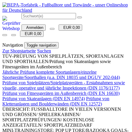
Anmelden
EUR 0,00
EUR 0,00
Navigation
Toggle navigation
Zur Shopstartseite
Suchen
TÜV-PRÜFUNG VON SPIELPLÄTZEN, SPORTANLAGEN
UND SPORTHALLEN/Prüfung von Skateanlagen sowie
Fitnessgeräten im Außenbereich
Jährliche Prüfung komplette Sportanlagen/einzelne
Sportgeräte/Sporthallen (u.a. DIN 18035 und DGUV 202-044)
Prüfung von Spielplätzen/Spielplatzgeräten - Erstabnahmen sowie
visuelle, operative und jährliche Inspektionen (DIN 1176/1177)
Prüfung von Fitnessgeräten im Außenbereich (DIN EN 16630)
Prüfung von Skateanlagen (DIN EN 14974)
Prüfung von
Kletteranlagen und Boulderwänden (DIN EN 12572)
ÜBERSICHT: FUSSBALLTORE IN VIELEN VERSIONEN
UND GRÖSSEN/ SPIELERKABINEN/
SPORTPLATZPRÜFUNGEN/ KOSTENLOSE
ANZEIGETAFELN/ SPORTPLATZBEDARF
MINI-TRAININGSTORE: POP UP TORE/BAZOOKA GOALS-