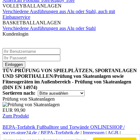
American Football Tore/Rugby Tore
VOLLEYBALLANLAGEN
Verschiedene Ausführungen aus Alu oder Stahl, auch mit
Einbauservice
BASKETBALLANLAGEN
Verschiedene Ausführungen aus Alu oder Stahl
Kundenlogin
Einloggen
TÜV-PRÜFUNG VON SPIELPLÄTZEN, SPORTANLAGEN
UND SPORTHALLEN/Prüfung von Skateanlagen sowie
Fitnessgeräten im Außenbereich - Prüfung von Skateanlagen
(DIN EN 14974)
Sortieren nach:
Prüfung von Skateanlagen
EUR 99,90
Zum Produkt
BEPA-Torfabrik Fußballtore und Torwände ONLINESHOP /
soccer-store24.de / BEPA-Torfabrik.de
|
Impressum
|
AGB
|
Kontakt
|
Infos zum Widerruf
|
Datenschutz
|
Versandkosten
Cookies helfen uns bei der Bereitstellung unserer Dienste.