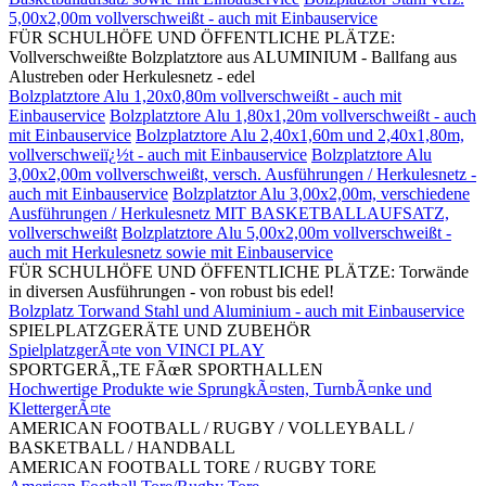
5,00x2,00m vollverschweißt - auch mit Einbauservice
FÜR SCHULHÖFE UND ÖFFENTLICHE PLÄTZE:
Vollverschweißte Bolzplatztore aus ALUMINIUM - Ballfang aus
Alustreben oder Herkulesnetz - edel
Bolzplatztore Alu 1,20x0,80m vollverschweißt - auch mit
Einbauservice
Bolzplatztore Alu 1,80x1,20m vollverschweißt - auch
mit Einbauservice
Bolzplatztore Alu 2,40x1,60m und 2,40x1,80m,
vollverschweiï¿½t - auch mit Einbauservice
Bolzplatztore Alu
3,00x2,00m vollverschweißt, versch. Ausführungen / Herkulesnetz -
auch mit Einbauservice
Bolzplatztor Alu 3,00x2,00m, verschiedene
Ausführungen / Herkulesnetz MIT BASKETBALLAUFSATZ,
vollverschweißt
Bolzplatztore Alu 5,00x2,00m vollverschweißt -
auch mit Herkulesnetz sowie mit Einbauservice
FÜR SCHULHÖFE UND ÖFFENTLICHE PLÄTZE: Torwände
in diversen Ausführungen - von robust bis edel!
Bolzplatz Torwand Stahl und Aluminium - auch mit Einbauservice
SPIELPLATZGERÄTE UND ZUBEHÖR
SpielplatzgerÃ¤te von VINCI PLAY
SPORTGERÃ„TE FÃœR SPORTHALLEN
Hochwertige Produkte wie SprungkÃ¤sten, TurnbÃ¤nke und
KlettergerÃ¤te
AMERICAN FOOTBALL / RUGBY / VOLLEYBALL /
BASKETBALL / HANDBALL
AMERICAN FOOTBALL TORE / RUGBY TORE