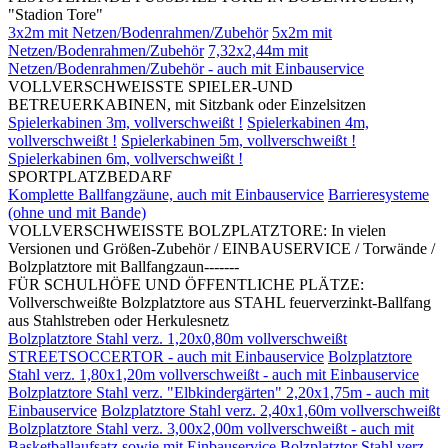
"Stadion Tore"
3x2m mit Netzen/Bodenrahmen/Zubehör
5x2m mit
Netzen/Bodenrahmen/Zubehör
7,32x2,44m mit
Netzen/Bodenrahmen/Zubehör - auch mit Einbauservice
VOLLVERSCHWEISSTE SPIELER-UND
BETREUERKABINEN, mit Sitzbank oder Einzelsitzen
Spielerkabinen 3m, vollverschweißt !
Spielerkabinen 4m,
vollverschweißt !
Spielerkabinen 5m, vollverschweißt !
Spielerkabinen 6m, vollverschweißt !
SPORTPLATZBEDARF
Komplette Ballfangzäune, auch mit Einbauservice
Barrieresysteme
(ohne und mit Bande)
VOLLVERSCHWEISSTE BOLZPLATZTORE: In vielen
Versionen und Größen-Zubehör / EINBAUSERVICE / Torwände /
Bolzplatztore mit Ballfangzaun-------
FÜR SCHULHÖFE UND ÖFFENTLICHE PLÄTZE:
Vollverschweißte Bolzplatztore aus STAHL feuerverzinkt-Ballfang
aus Stahlstreben oder Herkulesnetz
Bolzplatztore Stahl verz. 1,20x0,80m vollverschweißt
STREETSOCCERTOR - auch mit Einbauservice
Bolzplatztore
Stahl verz. 1,80x1,20m vollverschweißt - auch mit Einbauservice
Bolzplatztore Stahl verz. "Elbkindergärten" 2,20x1,75m - auch mit
Einbauservice
Bolzplatztore Stahl verz. 2,40x1,60m vollverschweißt
Bolzplatztore Stahl verz. 3,00x2,00m vollverschweißt - auch mit
Basketballaufsatz sowie mit Einbauservice
Bolzplatztor Stahl verz.