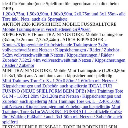
ideal für Funinho (neue Spielform für Jugendmannschaften beim
DFB)
1,20x0,75m, 1,50x0,90m, 1,80x0,90m, 2x0,75m und 3x1,55m - alle
Tore inkl. Netz, auch als Sparpakete
AKTION 2026 KIPPSICHERE MOBILE FUSSBALLTORE
Mobile Trainingstore in verschiedenen GrÃ¶ssen
KIPPGEWICHTE und TRAININGSTORE: Mobile Trainingstore
(3x2m, 5x2m und 7,32x2,44m) - AUCH KIPPSICHER -
Konter-/Kippgewichte für freistehende Trainingstore
3x2m
vollverschweißt mit Netzen / Kippsicherungen / Räder / Zubehör
5x2m vollverschweißt mit Netzen / Kippsicherungen / Räder /
Zubehör
7,32x2,44m vollverschweißt mit Netzen / Kippsicherungen
/ Räder / Zubehör
MINI TRAININGSTORE: Mobile Mini Trainingstore (1,20x0,80m
bis 3x1,50m) aus Aluminium- auch kippsicher und spielfertig
Mini Trainings Tore Gr. S - 1,20x0,80m / 1,60x1m mit Netzen /
Kippsicherungen und Zubehör, auch spielfertig IDEAL FÜR
FUNINO (NEUE SPIELFORM BEIM DFB)
Mini Trainings Tore
Gr. M - 1,80x1,20m / 2x1,20m mit Netzen / Kippsicherungen und
Zubehör, auch spielfertig
Mini Trainings Tore Gr. L - 2,40x1,60m
mit Netzen / Kippsicherungen und Zubehör, auch spielfertig
Mini
Trainings Tore 3x1m WALKING FUSSBALL -> offizielle Größe
für "Walking Fußball" / auch 3x1,50m mit Netzen / Zubehör, auch
spielferti
FESTSTEHENDE FUSSBALL TORE IN BODENHÜLSEN,