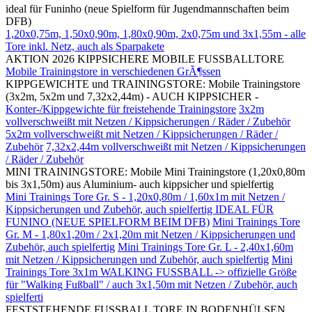
ideal für Funinho (neue Spielform für Jugendmannschaften beim
DFB)
1,20x0,75m, 1,50x0,90m, 1,80x0,90m, 2x0,75m und 3x1,55m - alle
Tore inkl. Netz, auch als Sparpakete
AKTION 2026 KIPPSICHERE MOBILE FUSSBALLTORE
Mobile Trainingstore in verschiedenen GrÃ¶ssen
KIPPGEWICHTE und TRAININGSTORE: Mobile Trainingstore
(3x2m, 5x2m und 7,32x2,44m) - AUCH KIPPSICHER -
Konter-/Kippgewichte für freistehende Trainingstore
3x2m
vollverschweißt mit Netzen / Kippsicherungen / Räder / Zubehör
5x2m vollverschweißt mit Netzen / Kippsicherungen / Räder /
Zubehör
7,32x2,44m vollverschweißt mit Netzen / Kippsicherungen
/ Räder / Zubehör
MINI TRAININGSTORE: Mobile Mini Trainingstore (1,20x0,80m
bis 3x1,50m) aus Aluminium- auch kippsicher und spielfertig
Mini Trainings Tore Gr. S - 1,20x0,80m / 1,60x1m mit Netzen /
Kippsicherungen und Zubehör, auch spielfertig IDEAL FÜR
FUNINO (NEUE SPIELFORM BEIM DFB)
Mini Trainings Tore
Gr. M - 1,80x1,20m / 2x1,20m mit Netzen / Kippsicherungen und
Zubehör, auch spielfertig
Mini Trainings Tore Gr. L - 2,40x1,60m
mit Netzen / Kippsicherungen und Zubehör, auch spielfertig
Mini
Trainings Tore 3x1m WALKING FUSSBALL -> offizielle Größe
für "Walking Fußball" / auch 3x1,50m mit Netzen / Zubehör, auch
spielferti
FESTSTEHENDE FUSSBALL TORE IN BODENHÜLSEN,