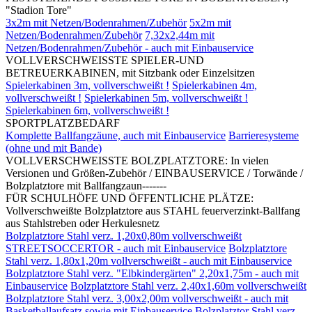
"Stadion Tore"
3x2m mit Netzen/Bodenrahmen/Zubehör
5x2m mit
Netzen/Bodenrahmen/Zubehör
7,32x2,44m mit
Netzen/Bodenrahmen/Zubehör - auch mit Einbauservice
VOLLVERSCHWEISSTE SPIELER-UND
BETREUERKABINEN, mit Sitzbank oder Einzelsitzen
Spielerkabinen 3m, vollverschweißt !
Spielerkabinen 4m,
vollverschweißt !
Spielerkabinen 5m, vollverschweißt !
Spielerkabinen 6m, vollverschweißt !
SPORTPLATZBEDARF
Komplette Ballfangzäune, auch mit Einbauservice
Barrieresysteme
(ohne und mit Bande)
VOLLVERSCHWEISSTE BOLZPLATZTORE: In vielen
Versionen und Größen-Zubehör / EINBAUSERVICE / Torwände /
Bolzplatztore mit Ballfangzaun-------
FÜR SCHULHÖFE UND ÖFFENTLICHE PLÄTZE:
Vollverschweißte Bolzplatztore aus STAHL feuerverzinkt-Ballfang
aus Stahlstreben oder Herkulesnetz
Bolzplatztore Stahl verz. 1,20x0,80m vollverschweißt
STREETSOCCERTOR - auch mit Einbauservice
Bolzplatztore
Stahl verz. 1,80x1,20m vollverschweißt - auch mit Einbauservice
Bolzplatztore Stahl verz. "Elbkindergärten" 2,20x1,75m - auch mit
Einbauservice
Bolzplatztore Stahl verz. 2,40x1,60m vollverschweißt
Bolzplatztore Stahl verz. 3,00x2,00m vollverschweißt - auch mit
Basketballaufsatz sowie mit Einbauservice
Bolzplatztor Stahl verz.