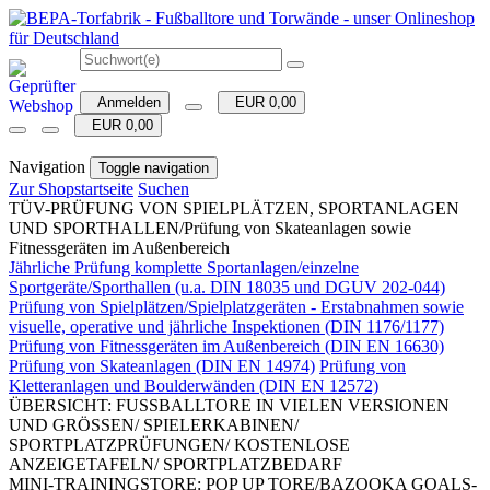
Anmelden
EUR 0,00
EUR 0,00
Navigation
Toggle navigation
Zur Shopstartseite
Suchen
TÜV-PRÜFUNG VON SPIELPLÄTZEN, SPORTANLAGEN
UND SPORTHALLEN/Prüfung von Skateanlagen sowie
Fitnessgeräten im Außenbereich
Jährliche Prüfung komplette Sportanlagen/einzelne
Sportgeräte/Sporthallen (u.a. DIN 18035 und DGUV 202-044)
Prüfung von Spielplätzen/Spielplatzgeräten - Erstabnahmen sowie
visuelle, operative und jährliche Inspektionen (DIN 1176/1177)
Prüfung von Fitnessgeräten im Außenbereich (DIN EN 16630)
Prüfung von Skateanlagen (DIN EN 14974)
Prüfung von
Kletteranlagen und Boulderwänden (DIN EN 12572)
ÜBERSICHT: FUSSBALLTORE IN VIELEN VERSIONEN
UND GRÖSSEN/ SPIELERKABINEN/
SPORTPLATZPRÜFUNGEN/ KOSTENLOSE
ANZEIGETAFELN/ SPORTPLATZBEDARF
MINI-TRAININGSTORE: POP UP TORE/BAZOOKA GOALS-