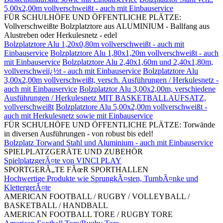
5,00x2,00m vollverschweißt - auch mit Einbauservice
FÜR SCHULHÖFE UND ÖFFENTLICHE PLÄTZE:
Vollverschweißte Bolzplatztore aus ALUMINIUM - Ballfang aus
Alustreben oder Herkulesnetz - edel
Bolzplatztore Alu 1,20x0,80m vollverschweißt - auch mit
Einbauservice
Bolzplatztore Alu 1,80x1,20m vollverschweißt - auch
mit Einbauservice
Bolzplatztore Alu 2,40x1,60m und 2,40x1,80m,
vollverschweiï¿½t - auch mit Einbauservice
Bolzplatztore Alu
3,00x2,00m vollverschweißt, versch. Ausführungen / Herkulesnetz -
auch mit Einbauservice
Bolzplatztor Alu 3,00x2,00m, verschiedene
Ausführungen / Herkulesnetz MIT BASKETBALLAUFSATZ,
vollverschweißt
Bolzplatztore Alu 5,00x2,00m vollverschweißt -
auch mit Herkulesnetz sowie mit Einbauservice
FÜR SCHULHÖFE UND ÖFFENTLICHE PLÄTZE: Torwände
in diversen Ausführungen - von robust bis edel!
Bolzplatz Torwand Stahl und Aluminium - auch mit Einbauservice
SPIELPLATZGERÄTE UND ZUBEHÖR
SpielplatzgerÃ¤te von VINCI PLAY
SPORTGERÃ„TE FÃœR SPORTHALLEN
Hochwertige Produkte wie SprungkÃ¤sten, TurnbÃ¤nke und
KlettergerÃ¤te
AMERICAN FOOTBALL / RUGBY / VOLLEYBALL /
BASKETBALL / HANDBALL
AMERICAN FOOTBALL TORE / RUGBY TORE