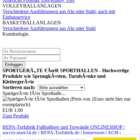
American Football Tore/Rugby Tore
VOLLEYBALLANLAGEN
Verschiedene Ausführungen aus Alu oder Stahl, auch mit
Einbauservice
BASKETBALLANLAGEN
Verschiedene Ausführungen aus Alu oder Stahl
Kundenlogin
Einloggen
SPORTGERÃ„TE FÃœR SPORTHALLEN - Hochwertige
Produkte wie SprungkÃ¤sten, TurnbÃ¤nke und
KlettergerÃ¤te
Sortieren nach:
SpielgerÃ¤te fÃ¼r Sporthalle...
EUR 1,00
Zum Produkt
BEPA-Torfabrik Fußballtore und Torwände ONLINESHOP /
soccer-store24.de / BEPA-Torfabrik.de
|
Impressum
|
AGB
|
Kontakt
|
Infos zum Widerruf
|
Datenschutz
|
Versandkosten
Cookies helfen uns bei der Bereitstellung unserer Dienste.