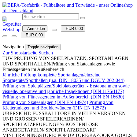
Anmelden
EUR 0,00
EUR 0,00
Navigation
Toggle navigation
Zur Shopstartseite
Suchen
TÜV-PRÜFUNG VON SPIELPLÄTZEN, SPORTANLAGEN
UND SPORTHALLEN/Prüfung von Skateanlagen sowie
Fitnessgeräten im Außenbereich
Jährliche Prüfung komplette Sportanlagen/einzelne
Sportgeräte/Sporthallen (u.a. DIN 18035 und DGUV 202-044)
Prüfung von Spielplätzen/Spielplatzgeräten - Erstabnahmen sowie
visuelle, operative und jährliche Inspektionen (DIN 1176/1177)
Prüfung von Fitnessgeräten im Außenbereich (DIN EN 16630)
Prüfung von Skateanlagen (DIN EN 14974)
Prüfung von
Kletteranlagen und Boulderwänden (DIN EN 12572)
ÜBERSICHT: FUSSBALLTORE IN VIELEN VERSIONEN
UND GRÖSSEN/ SPIELERKABINEN/
SPORTPLATZPRÜFUNGEN/ KOSTENLOSE
ANZEIGETAFELN/ SPORTPLATZBEDARF
MINI-TRAININGSTORE: POP UP TORE/BAZOOKA GOALS-