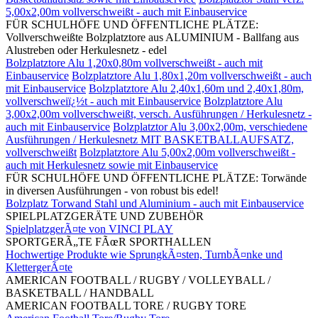
5,00x2,00m vollverschweißt - auch mit Einbauservice
FÜR SCHULHÖFE UND ÖFFENTLICHE PLÄTZE:
Vollverschweißte Bolzplatztore aus ALUMINIUM - Ballfang aus
Alustreben oder Herkulesnetz - edel
Bolzplatztore Alu 1,20x0,80m vollverschweißt - auch mit
Einbauservice
Bolzplatztore Alu 1,80x1,20m vollverschweißt - auch
mit Einbauservice
Bolzplatztore Alu 2,40x1,60m und 2,40x1,80m,
vollverschweiï¿½t - auch mit Einbauservice
Bolzplatztore Alu
3,00x2,00m vollverschweißt, versch. Ausführungen / Herkulesnetz -
auch mit Einbauservice
Bolzplatztor Alu 3,00x2,00m, verschiedene
Ausführungen / Herkulesnetz MIT BASKETBALLAUFSATZ,
vollverschweißt
Bolzplatztore Alu 5,00x2,00m vollverschweißt -
auch mit Herkulesnetz sowie mit Einbauservice
FÜR SCHULHÖFE UND ÖFFENTLICHE PLÄTZE: Torwände
in diversen Ausführungen - von robust bis edel!
Bolzplatz Torwand Stahl und Aluminium - auch mit Einbauservice
SPIELPLATZGERÄTE UND ZUBEHÖR
SpielplatzgerÃ¤te von VINCI PLAY
SPORTGERÃ„TE FÃœR SPORTHALLEN
Hochwertige Produkte wie SprungkÃ¤sten, TurnbÃ¤nke und
KlettergerÃ¤te
AMERICAN FOOTBALL / RUGBY / VOLLEYBALL /
BASKETBALL / HANDBALL
AMERICAN FOOTBALL TORE / RUGBY TORE