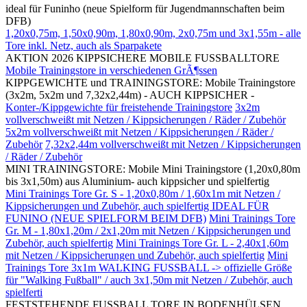
ideal für Funinho (neue Spielform für Jugendmannschaften beim
DFB)
1,20x0,75m, 1,50x0,90m, 1,80x0,90m, 2x0,75m und 3x1,55m - alle
Tore inkl. Netz, auch als Sparpakete
AKTION 2026 KIPPSICHERE MOBILE FUSSBALLTORE
Mobile Trainingstore in verschiedenen GrÃ¶ssen
KIPPGEWICHTE und TRAININGSTORE: Mobile Trainingstore
(3x2m, 5x2m und 7,32x2,44m) - AUCH KIPPSICHER -
Konter-/Kippgewichte für freistehende Trainingstore
3x2m
vollverschweißt mit Netzen / Kippsicherungen / Räder / Zubehör
5x2m vollverschweißt mit Netzen / Kippsicherungen / Räder /
Zubehör
7,32x2,44m vollverschweißt mit Netzen / Kippsicherungen
/ Räder / Zubehör
MINI TRAININGSTORE: Mobile Mini Trainingstore (1,20x0,80m
bis 3x1,50m) aus Aluminium- auch kippsicher und spielfertig
Mini Trainings Tore Gr. S - 1,20x0,80m / 1,60x1m mit Netzen /
Kippsicherungen und Zubehör, auch spielfertig IDEAL FÜR
FUNINO (NEUE SPIELFORM BEIM DFB)
Mini Trainings Tore
Gr. M - 1,80x1,20m / 2x1,20m mit Netzen / Kippsicherungen und
Zubehör, auch spielfertig
Mini Trainings Tore Gr. L - 2,40x1,60m
mit Netzen / Kippsicherungen und Zubehör, auch spielfertig
Mini
Trainings Tore 3x1m WALKING FUSSBALL -> offizielle Größe
für "Walking Fußball" / auch 3x1,50m mit Netzen / Zubehör, auch
spielferti
FESTSTEHENDE FUSSBALL TORE IN BODENHÜLSEN,