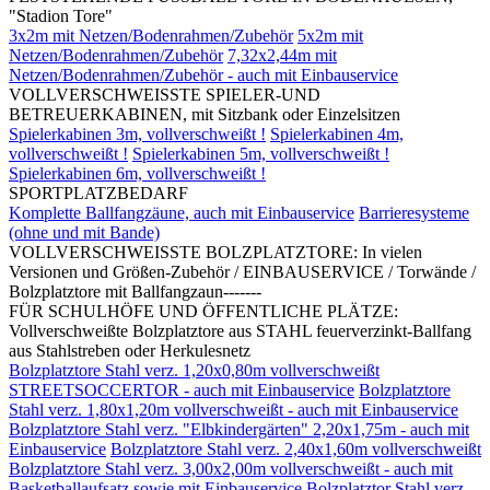
"Stadion Tore"
3x2m mit Netzen/Bodenrahmen/Zubehör
5x2m mit
Netzen/Bodenrahmen/Zubehör
7,32x2,44m mit
Netzen/Bodenrahmen/Zubehör - auch mit Einbauservice
VOLLVERSCHWEISSTE SPIELER-UND
BETREUERKABINEN, mit Sitzbank oder Einzelsitzen
Spielerkabinen 3m, vollverschweißt !
Spielerkabinen 4m,
vollverschweißt !
Spielerkabinen 5m, vollverschweißt !
Spielerkabinen 6m, vollverschweißt !
SPORTPLATZBEDARF
Komplette Ballfangzäune, auch mit Einbauservice
Barrieresysteme
(ohne und mit Bande)
VOLLVERSCHWEISSTE BOLZPLATZTORE: In vielen
Versionen und Größen-Zubehör / EINBAUSERVICE / Torwände /
Bolzplatztore mit Ballfangzaun-------
FÜR SCHULHÖFE UND ÖFFENTLICHE PLÄTZE:
Vollverschweißte Bolzplatztore aus STAHL feuerverzinkt-Ballfang
aus Stahlstreben oder Herkulesnetz
Bolzplatztore Stahl verz. 1,20x0,80m vollverschweißt
STREETSOCCERTOR - auch mit Einbauservice
Bolzplatztore
Stahl verz. 1,80x1,20m vollverschweißt - auch mit Einbauservice
Bolzplatztore Stahl verz. "Elbkindergärten" 2,20x1,75m - auch mit
Einbauservice
Bolzplatztore Stahl verz. 2,40x1,60m vollverschweißt
Bolzplatztore Stahl verz. 3,00x2,00m vollverschweißt - auch mit
Basketballaufsatz sowie mit Einbauservice
Bolzplatztor Stahl verz.