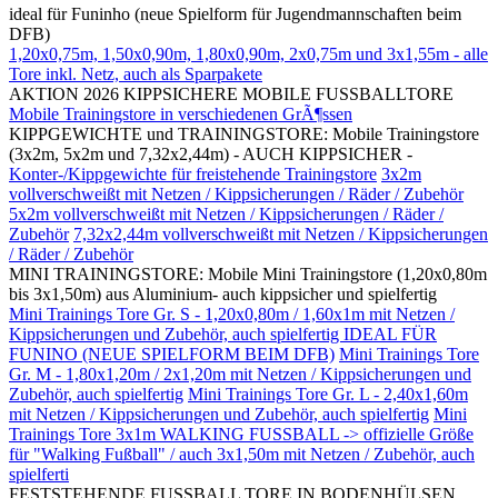
ideal für Funinho (neue Spielform für Jugendmannschaften beim
DFB)
1,20x0,75m, 1,50x0,90m, 1,80x0,90m, 2x0,75m und 3x1,55m - alle
Tore inkl. Netz, auch als Sparpakete
AKTION 2026 KIPPSICHERE MOBILE FUSSBALLTORE
Mobile Trainingstore in verschiedenen GrÃ¶ssen
KIPPGEWICHTE und TRAININGSTORE: Mobile Trainingstore
(3x2m, 5x2m und 7,32x2,44m) - AUCH KIPPSICHER -
Konter-/Kippgewichte für freistehende Trainingstore
3x2m
vollverschweißt mit Netzen / Kippsicherungen / Räder / Zubehör
5x2m vollverschweißt mit Netzen / Kippsicherungen / Räder /
Zubehör
7,32x2,44m vollverschweißt mit Netzen / Kippsicherungen
/ Räder / Zubehör
MINI TRAININGSTORE: Mobile Mini Trainingstore (1,20x0,80m
bis 3x1,50m) aus Aluminium- auch kippsicher und spielfertig
Mini Trainings Tore Gr. S - 1,20x0,80m / 1,60x1m mit Netzen /
Kippsicherungen und Zubehör, auch spielfertig IDEAL FÜR
FUNINO (NEUE SPIELFORM BEIM DFB)
Mini Trainings Tore
Gr. M - 1,80x1,20m / 2x1,20m mit Netzen / Kippsicherungen und
Zubehör, auch spielfertig
Mini Trainings Tore Gr. L - 2,40x1,60m
mit Netzen / Kippsicherungen und Zubehör, auch spielfertig
Mini
Trainings Tore 3x1m WALKING FUSSBALL -> offizielle Größe
für "Walking Fußball" / auch 3x1,50m mit Netzen / Zubehör, auch
spielferti
FESTSTEHENDE FUSSBALL TORE IN BODENHÜLSEN,