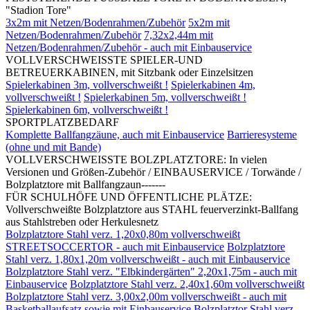
"Stadion Tore"
3x2m mit Netzen/Bodenrahmen/Zubehör
5x2m mit
Netzen/Bodenrahmen/Zubehör
7,32x2,44m mit
Netzen/Bodenrahmen/Zubehör - auch mit Einbauservice
VOLLVERSCHWEISSTE SPIELER-UND
BETREUERKABINEN, mit Sitzbank oder Einzelsitzen
Spielerkabinen 3m, vollverschweißt !
Spielerkabinen 4m,
vollverschweißt !
Spielerkabinen 5m, vollverschweißt !
Spielerkabinen 6m, vollverschweißt !
SPORTPLATZBEDARF
Komplette Ballfangzäune, auch mit Einbauservice
Barrieresysteme
(ohne und mit Bande)
VOLLVERSCHWEISSTE BOLZPLATZTORE: In vielen
Versionen und Größen-Zubehör / EINBAUSERVICE / Torwände /
Bolzplatztore mit Ballfangzaun-------
FÜR SCHULHÖFE UND ÖFFENTLICHE PLÄTZE:
Vollverschweißte Bolzplatztore aus STAHL feuerverzinkt-Ballfang
aus Stahlstreben oder Herkulesnetz
Bolzplatztore Stahl verz. 1,20x0,80m vollverschweißt
STREETSOCCERTOR - auch mit Einbauservice
Bolzplatztore
Stahl verz. 1,80x1,20m vollverschweißt - auch mit Einbauservice
Bolzplatztore Stahl verz. "Elbkindergärten" 2,20x1,75m - auch mit
Einbauservice
Bolzplatztore Stahl verz. 2,40x1,60m vollverschweißt
Bolzplatztore Stahl verz. 3,00x2,00m vollverschweißt - auch mit
Basketballaufsatz sowie mit Einbauservice
Bolzplatztor Stahl verz.