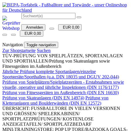
Anmelden
EUR 0,00
EUR 0,00
Navigation
Toggle navigation
Zur Shopstartseite
Suchen
TÜV-PRÜFUNG VON SPIELPLÄTZEN, SPORTANLAGEN
UND SPORTHALLEN/Prüfung von Skateanlagen sowie
Fitnessgeräten im Außenbereich
Jährliche Prüfung komplette Sportanlagen/einzelne
Sportgeräte/Sporthallen (u.a. DIN 18035 und DGUV 202-044)
Prüfung von Spielplätzen/Spielplatzgeräten - Erstabnahmen sowie
visuelle, operative und jährliche Inspektionen (DIN 1176/1177)
Prüfung von Fitnessgeräten im Außenbereich (DIN EN 16630)
Prüfung von Skateanlagen (DIN EN 14974)
Prüfung von
Kletteranlagen und Boulderwänden (DIN EN 12572)
ÜBERSICHT: FUSSBALLTORE IN VIELEN VERSIONEN
UND GRÖSSEN/ SPIELERKABINEN/
SPORTPLATZPRÜFUNGEN/ KOSTENLOSE
ANZEIGETAFELN/ SPORTPLATZBEDARF
MINI-TRAININGSTORE: POP UP TORE/BAZOOKA GOALS-