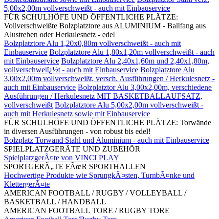
5,00x2,00m vollverschweißt - auch mit Einbauservice
FÜR SCHULHÖFE UND ÖFFENTLICHE PLÄTZE:
Vollverschweißte Bolzplatztore aus ALUMINIUM - Ballfang aus
Alustreben oder Herkulesnetz - edel
Bolzplatztore Alu 1,20x0,80m vollverschweißt - auch mit
Einbauservice
Bolzplatztore Alu 1,80x1,20m vollverschweißt - auch
mit Einbauservice
Bolzplatztore Alu 2,40x1,60m und 2,40x1,80m,
vollverschweiï¿½t - auch mit Einbauservice
Bolzplatztore Alu
3,00x2,00m vollverschweißt, versch. Ausführungen / Herkulesnetz -
auch mit Einbauservice
Bolzplatztor Alu 3,00x2,00m, verschiedene
Ausführungen / Herkulesnetz MIT BASKETBALLAUFSATZ,
vollverschweißt
Bolzplatztore Alu 5,00x2,00m vollverschweißt -
auch mit Herkulesnetz sowie mit Einbauservice
FÜR SCHULHÖFE UND ÖFFENTLICHE PLÄTZE: Torwände
in diversen Ausführungen - von robust bis edel!
Bolzplatz Torwand Stahl und Aluminium - auch mit Einbauservice
SPIELPLATZGERÄTE UND ZUBEHÖR
SpielplatzgerÃ¤te von VINCI PLAY
SPORTGERÃ„TE FÃœR SPORTHALLEN
Hochwertige Produkte wie SprungkÃ¤sten, TurnbÃ¤nke und
KlettergerÃ¤te
AMERICAN FOOTBALL / RUGBY / VOLLEYBALL /
BASKETBALL / HANDBALL
AMERICAN FOOTBALL TORE / RUGBY TORE