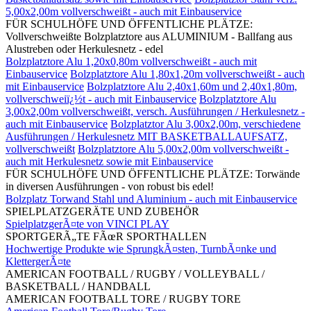
5,00x2,00m vollverschweißt - auch mit Einbauservice
FÜR SCHULHÖFE UND ÖFFENTLICHE PLÄTZE:
Vollverschweißte Bolzplatztore aus ALUMINIUM - Ballfang aus
Alustreben oder Herkulesnetz - edel
Bolzplatztore Alu 1,20x0,80m vollverschweißt - auch mit
Einbauservice
Bolzplatztore Alu 1,80x1,20m vollverschweißt - auch
mit Einbauservice
Bolzplatztore Alu 2,40x1,60m und 2,40x1,80m,
vollverschweiï¿½t - auch mit Einbauservice
Bolzplatztore Alu
3,00x2,00m vollverschweißt, versch. Ausführungen / Herkulesnetz -
auch mit Einbauservice
Bolzplatztor Alu 3,00x2,00m, verschiedene
Ausführungen / Herkulesnetz MIT BASKETBALLAUFSATZ,
vollverschweißt
Bolzplatztore Alu 5,00x2,00m vollverschweißt -
auch mit Herkulesnetz sowie mit Einbauservice
FÜR SCHULHÖFE UND ÖFFENTLICHE PLÄTZE: Torwände
in diversen Ausführungen - von robust bis edel!
Bolzplatz Torwand Stahl und Aluminium - auch mit Einbauservice
SPIELPLATZGERÄTE UND ZUBEHÖR
SpielplatzgerÃ¤te von VINCI PLAY
SPORTGERÃ„TE FÃœR SPORTHALLEN
Hochwertige Produkte wie SprungkÃ¤sten, TurnbÃ¤nke und
KlettergerÃ¤te
AMERICAN FOOTBALL / RUGBY / VOLLEYBALL /
BASKETBALL / HANDBALL
AMERICAN FOOTBALL TORE / RUGBY TORE