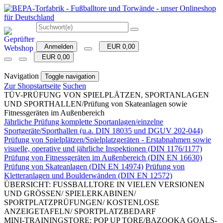
Anmelden
EUR 0,00
EUR 0,00
Navigation
Toggle navigation
Zur Shopstartseite
Suchen
TÜV-PRÜFUNG VON SPIELPLÄTZEN, SPORTANLAGEN
UND SPORTHALLEN/Prüfung von Skateanlagen sowie
Fitnessgeräten im Außenbereich
Jährliche Prüfung komplette Sportanlagen/einzelne
Sportgeräte/Sporthallen (u.a. DIN 18035 und DGUV 202-044)
Prüfung von Spielplätzen/Spielplatzgeräten - Erstabnahmen sowie
visuelle, operative und jährliche Inspektionen (DIN 1176/1177)
Prüfung von Fitnessgeräten im Außenbereich (DIN EN 16630)
Prüfung von Skateanlagen (DIN EN 14974)
Prüfung von
Kletteranlagen und Boulderwänden (DIN EN 12572)
ÜBERSICHT: FUSSBALLTORE IN VIELEN VERSIONEN
UND GRÖSSEN/ SPIELERKABINEN/
SPORTPLATZPRÜFUNGEN/ KOSTENLOSE
ANZEIGETAFELN/ SPORTPLATZBEDARF
MINI-TRAININGSTORE: POP UP TORE/BAZOOKA GOALS-