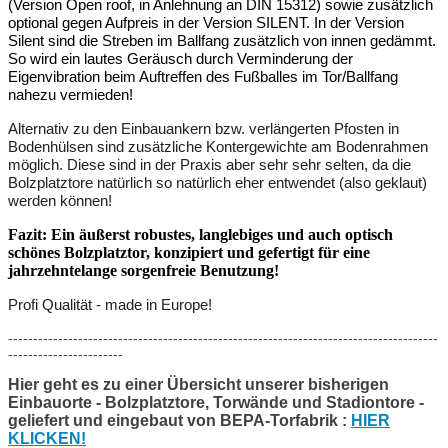
(Version Open roof, in Anlehnung an DIN 15312) sowie zusätzlich
optional gegen Aufpreis in der Version SILENT. In der Version
Silent sind die Streben im Ballfang zusätzlich von innen gedämmt.
So wird ein
lautes Geräusch durch Verminderung der
Eigenvibration beim Auftreffen des Fußballes im Tor/Ballfang
nahezu vermieden!
Alternativ zu den Einbauankern bzw. verlängerten Pfosten in
Bodenhülsen sind zusätzliche Kontergewichte am Bodenrahmen
möglich. Diese sind in der Praxis aber sehr sehr selten, da die
Bolzplatztore natürlich so natürlich eher entwendet (also geklaut)
werden können!
Fazit: Ein äußerst robustes, langlebiges und auch optisch
schönes Bolzplatztor, konzipiert und gefertigt für eine
jahrzehntelange sorgenfreie Benutzung!
Profi Qualität - made in Europe!
--------------------------------------------------------------------------------------
-----------------------
Hier geht es zu einer Übersicht unserer bisherigen
Einbauorte - Bolzplatztore, Torwände und Stadiontore -
geliefert und eingebaut von BEPA-Torfabrik :
HIER
KLICKEN!