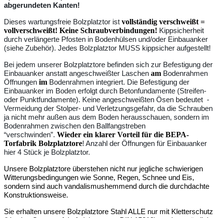
abgerundeten Kanten!
vollständig verschweißt
=
Dieses wartungsfreie Bolzplatztor ist
vollverschweißt!
Keine Schraubverbindungen!
Kippsicherheit
durch verlängerte Pfosten in Bodenhülsen und/oder Einbauanker
(siehe Zubehör). Jedes Bolzplatztor MUSS kippsicher aufgestellt!
Bei jedem unserer Bolzplatztore befinden sich zur Befestigung der
am
Einbauanker anstatt angeschweißter Laschen
Bodenrahmen
im
Öffnungen
Bodenrahmen integriert. Die Befestigung der
Einbauanker im Boden erfolgt durch Betonfundamente (Streifen-
oder Punktfundamente). Keine angeschweißten Ösen bedeutet -
Vermeidung der Stolper- und Verletzungsgefahr, da die Schrauben
ja nicht mehr außen aus dem Boden herausschauen, sondern im
Bodenrahmen zwischen den Ballfangstreben
Wieder ein klarer Vorteil für die BEPA-
“verschwinden”.
Torfabrik Bolzplatztore
! Anzahl der Öffnungen für Einbauanker
hier 4 Stück je Bolzplatztor.
Unsere Bolzplatztore überstehen nicht nur jegliche schwierigen
Witterungsbedingungen wie Sonne, Regen, Schnee und Eis,
sondern sind auch vandalismushemmend durch die durchdachte
Konstruktionsweise.
Sie erhalten unsere Bolzplatztore Stahl ALLE nur mit Kletterschutz