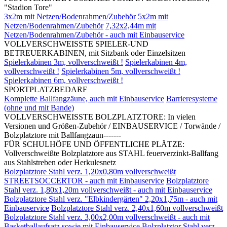
"Stadion Tore"
3x2m mit Netzen/Bodenrahmen/Zubehör
5x2m mit
Netzen/Bodenrahmen/Zubehör
7,32x2,44m mit
Netzen/Bodenrahmen/Zubehör - auch mit Einbauservice
VOLLVERSCHWEISSTE SPIELER-UND
BETREUERKABINEN, mit Sitzbank oder Einzelsitzen
Spielerkabinen 3m, vollverschweißt !
Spielerkabinen 4m,
vollverschweißt !
Spielerkabinen 5m, vollverschweißt !
Spielerkabinen 6m, vollverschweißt !
SPORTPLATZBEDARF
Komplette Ballfangzäune, auch mit Einbauservice
Barrieresysteme
(ohne und mit Bande)
VOLLVERSCHWEISSTE BOLZPLATZTORE: In vielen
Versionen und Größen-Zubehör / EINBAUSERVICE / Torwände /
Bolzplatztore mit Ballfangzaun-------
FÜR SCHULHÖFE UND ÖFFENTLICHE PLÄTZE:
Vollverschweißte Bolzplatztore aus STAHL feuerverzinkt-Ballfang
aus Stahlstreben oder Herkulesnetz
Bolzplatztore Stahl verz. 1,20x0,80m vollverschweißt
STREETSOCCERTOR - auch mit Einbauservice
Bolzplatztore
Stahl verz. 1,80x1,20m vollverschweißt - auch mit Einbauservice
Bolzplatztore Stahl verz. "Elbkindergärten" 2,20x1,75m - auch mit
Einbauservice
Bolzplatztore Stahl verz. 2,40x1,60m vollverschweißt
Bolzplatztore Stahl verz. 3,00x2,00m vollverschweißt - auch mit
Basketballaufsatz sowie mit Einbauservice
Bolzplatztor Stahl verz.