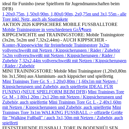
ideal für Funinho (neue Spielform für Jugendmannschaften beim
DFB)
1,20x0,75m, 1,50x0,90m, 1,80x0,90m, 2x0,75m und 3x1,55m - alle
Tore inkl. Netz, auch als Sparpakete
AKTION 2026 KIPPSICHERE MOBILE FUSSBALLTORE
Mobile Trainingstore in verschiedenen GrÃ¶ssen
KIPPGEWICHTE und TRAININGSTORE: Mobile Trainingstore
(3x2m, 5x2m und 7,32x2,44m) - AUCH KIPPSICHER -
Konter-/Kippgewichte für freistehende Trainingstore
3x2m
vollverschweißt mit Netzen / Kippsicherungen / Räder / Zubehör
5x2m vollverschweißt mit Netzen / Kippsicherungen / Räder /
Zubehör
7,32x2,44m vollverschweißt mit Netzen / Kippsicherungen
/ Räder / Zubehör
MINI TRAININGSTORE: Mobile Mini Trainingstore (1,20x0,80m
bis 3x1,50m) aus Aluminium- auch kippsicher und spielfertig
Mini Trainings Tore Gr. S - 1,20x0,80m / 1,60x1m mit Netzen /
Kippsicherungen und Zubehör, auch spielfertig IDEAL FÜR
FUNINO (NEUE SPIELFORM BEIM DFB)
Mini Trainings Tore
Gr. M - 1,80x1,20m / 2x1,20m mit Netzen / Kippsicherungen und
Zubehör, auch spielfertig
Mini Trainings Tore Gr. L - 2,40x1,60m
mit Netzen / Kippsicherungen und Zubehör, auch spielfertig
Mini
Trainings Tore 3x1m WALKING FUSSBALL -> offizielle Größe
für "Walking Fußball" / auch 3x1,50m mit Netzen / Zubehör, auch
spielferti
FESTSTEHENDE FUSSBALL TORE IN BODENHÜLSEN,