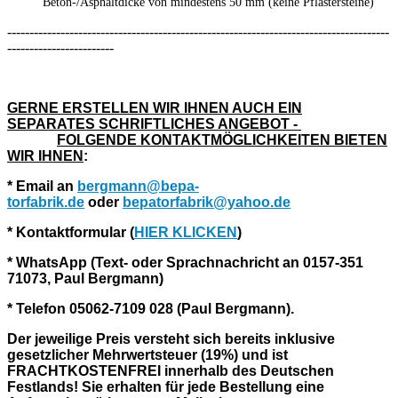
Beton-/Asphaltdicke von mindestens 50 mm (keine Pflastersteine)
--------------------------------------------------------------------------------------
------------------------
GERNE ERSTELLEN WIR IHNEN AUCH EIN
SEPARATES SCHRIFTLICHES ANGEBOT
-
FOLGENDE KONTAKTMÖGLICHKEITEN BIETEN
WIR IHNEN
:
* Email an
bergmann@bepa-
torfabrik.de
oder
bepatorfabrik@yahoo.de
* Kontaktformular (
HIER KLICKEN
)
* WhatsApp (Text- oder Sprachnachricht an 0157-351
71073, Paul Bergmann)
* Telefon 05062-7109 028 (Paul Bergmann).
Der jeweilige Preis versteht sich bereits inklusive
gesetzlicher Mehrwertsteuer (19%) und ist
FRACHTKOSTENFREI innerhalb des Deutschen
Festlands!
Sie erhalten für jede Bestellung eine