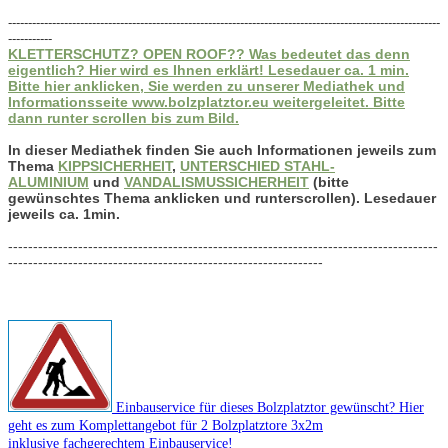
------------------------------------------------------------------------------------------------------------
-----------
KLETTERSCHUTZ? OPEN ROOF?? Was bedeutet das denn
eigentlich? Hier wird es Ihnen erklärt! Lesedauer ca. 1 min.
Bitte hier anklicken, Sie werden zu unserer Mediathek und
Informationsseite www.bolzplatztor.eu weitergeleitet. Bitte
dann runter scrollen bis zum Bild.
In dieser Mediathek finden Sie auch Informationen jeweils zum
Thema
KIPPSICHERHEIT
,
UNTERSCHIED STAHL-
ALUMINIUM
und
VANDALISMUSSICHERHEIT
(bitte
gewünschtes Thema anklicken und runterscrollen). Lesedauer
jeweils ca. 1min.
--------------------------------------------------------------------------------------
---------------------------------------------------------------
Einbauservice für dieses Bolzplatztor gewünscht? Hier
geht es zum Komplettangebot für 2 Bolzplatztore 3x2m
inklusive fachgerechtem Einbauservice!