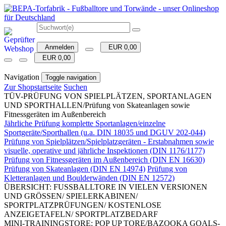
Anmelden
EUR 0,00
EUR 0,00
Navigation
Toggle navigation
Zur Shopstartseite
Suchen
TÜV-PRÜFUNG VON SPIELPLÄTZEN, SPORTANLAGEN
UND SPORTHALLEN/Prüfung von Skateanlagen sowie
Fitnessgeräten im Außenbereich
Jährliche Prüfung komplette Sportanlagen/einzelne
Sportgeräte/Sporthallen (u.a. DIN 18035 und DGUV 202-044)
Prüfung von Spielplätzen/Spielplatzgeräten - Erstabnahmen sowie
visuelle, operative und jährliche Inspektionen (DIN 1176/1177)
Prüfung von Fitnessgeräten im Außenbereich (DIN EN 16630)
Prüfung von Skateanlagen (DIN EN 14974)
Prüfung von
Kletteranlagen und Boulderwänden (DIN EN 12572)
ÜBERSICHT: FUSSBALLTORE IN VIELEN VERSIONEN
UND GRÖSSEN/ SPIELERKABINEN/
SPORTPLATZPRÜFUNGEN/ KOSTENLOSE
ANZEIGETAFELN/ SPORTPLATZBEDARF
MINI-TRAININGSTORE: POP UP TORE/BAZOOKA GOALS-