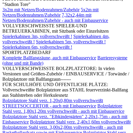
"Stadion Tore"
3x2m mit Netzen/Bodenrahmen/Zubehör
5x2m mit
Netzen/Bodenrahmen/Zubehör
7,32x2,44m mit
Netzen/Bodenrahmen/Zubehör - auch mit Einbauservice
VOLLVERSCHWEISSTE SPIELER-UND
BETREUERKABINEN, mit Sitzbank oder Einzelsitzen
Spielerkabinen 3m, vollverschweißt !
Spielerkabinen 4m,
vollverschweißt !
Spielerkabinen 5m, vollverschweißt !
Spielerkabinen 6m, vollverschweißt !
SPORTPLATZBEDARF
Komplette Ballfangzäune, auch mit Einbauservice
Barrieresysteme
(ohne und mit Bande)
VOLLVERSCHWEISSTE BOLZPLATZTORE: In vielen
Versionen und Größen-Zubehör / EINBAUSERVICE / Torwände /
Bolzplatztore mit Ballfangzaun-------
FÜR SCHULHÖFE UND ÖFFENTLICHE PLÄTZE:
Vollverschweißte Bolzplatztore aus STAHL feuerverzinkt-Ballfang
aus Stahlstreben oder Herkulesnetz
Bolzplatztore Stahl verz. 1,20x0,80m vollverschweißt
STREETSOCCERTOR - auch mit Einbauservice
Bolzplatztore
Stahl verz. 1,80x1,20m vollverschweißt - auch mit Einbauservice
Bolzplatztore Stahl verz. "Elbkindergärten" 2,20x1,75m - auch mit
Einbauservice
Bolzplatztore Stahl verz. 2,40x1,60m vollverschweißt
Bolzplatztore Stahl verz. 3,00x2,00m vollverschweißt - auch mit
Basketballaufsatz sowie mit Einbauservice
Bolzplatztor Stahl verz.