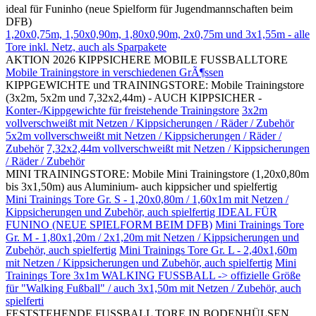
ideal für Funinho (neue Spielform für Jugendmannschaften beim
DFB)
1,20x0,75m, 1,50x0,90m, 1,80x0,90m, 2x0,75m und 3x1,55m - alle
Tore inkl. Netz, auch als Sparpakete
AKTION 2026 KIPPSICHERE MOBILE FUSSBALLTORE
Mobile Trainingstore in verschiedenen GrÃ¶ssen
KIPPGEWICHTE und TRAININGSTORE: Mobile Trainingstore
(3x2m, 5x2m und 7,32x2,44m) - AUCH KIPPSICHER -
Konter-/Kippgewichte für freistehende Trainingstore
3x2m
vollverschweißt mit Netzen / Kippsicherungen / Räder / Zubehör
5x2m vollverschweißt mit Netzen / Kippsicherungen / Räder /
Zubehör
7,32x2,44m vollverschweißt mit Netzen / Kippsicherungen
/ Räder / Zubehör
MINI TRAININGSTORE: Mobile Mini Trainingstore (1,20x0,80m
bis 3x1,50m) aus Aluminium- auch kippsicher und spielfertig
Mini Trainings Tore Gr. S - 1,20x0,80m / 1,60x1m mit Netzen /
Kippsicherungen und Zubehör, auch spielfertig IDEAL FÜR
FUNINO (NEUE SPIELFORM BEIM DFB)
Mini Trainings Tore
Gr. M - 1,80x1,20m / 2x1,20m mit Netzen / Kippsicherungen und
Zubehör, auch spielfertig
Mini Trainings Tore Gr. L - 2,40x1,60m
mit Netzen / Kippsicherungen und Zubehör, auch spielfertig
Mini
Trainings Tore 3x1m WALKING FUSSBALL -> offizielle Größe
für "Walking Fußball" / auch 3x1,50m mit Netzen / Zubehör, auch
spielferti
FESTSTEHENDE FUSSBALL TORE IN BODENHÜLSEN,