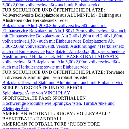
5,00x2,00m vollverschweißt - auch mit Einbauservice
FÜR SCHULHÖFE UND ÖFFENTLICHE PLÄTZE:
Vollverschweißte Bolzplatztore aus ALUMINIUM - Ballfang aus
Alustreben oder Herkulesnetz - edel
Bolzplatztore Alu 1,20x0,80m vollverschweißt - auch mit
Einbauservice
Bolzplatztore Alu 1,80x1,20m vollverschweißt - auch
mit Einbauservice
Bolzplatztore Alu 2,40x1,60m und 2,40x1,80m,
vollverschweiï¿½t - auch mit Einbauservice
Bolzplatztore Alu
3,00x2,00m vollverschweißt, versch. Ausführungen / Herkulesnetz -
auch mit Einbauservice
Bolzplatztor Alu 3,00x2,00m, verschiedene
Ausführungen / Herkulesnetz MIT BASKETBALLAUFSATZ,
vollverschweißt
Bolzplatztore Alu 5,00x2,00m vollverschweißt -
auch mit Herkulesnetz sowie mit Einbauservice
FÜR SCHULHÖFE UND ÖFFENTLICHE PLÄTZE: Torwände
in diversen Ausführungen - von robust bis edel!
Bolzplatz Torwand Stahl und Aluminium - auch mit Einbauservice
SPIELPLATZGERÄTE UND ZUBEHÖR
SpielplatzgerÃ¤te von VINCI PLAY
SPORTGERÃ„TE FÃœR SPORTHALLEN
Hochwertige Produkte wie SprungkÃ¤sten, TurnbÃ¤nke und
KlettergerÃ¤te
AMERICAN FOOTBALL / RUGBY / VOLLEYBALL /
BASKETBALL / HANDBALL
AMERICAN FOOTBALL TORE / RUGBY TORE