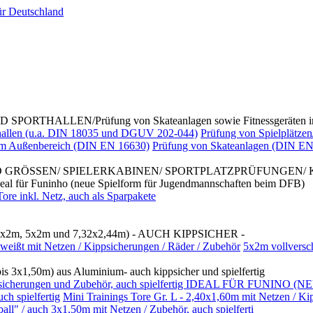
ALLEN/Prüfung von Skateanlagen sowie Fitnessgeräten im
rthallen (u.a. DIN 18035 und DGUV 202-044)
Prüfung von Spielplätzen
 im Außenbereich (DIN EN 16630)
Prüfung von Skateanlagen (DIN EN
D GRÖSSEN/ SPIELERKABINEN/ SPORTPLATZPRÜFUNGEN/
Funinho (neue Spielform für Jugendmannschaften beim DFB)
re inkl. Netz, auch als Sparpakete
x2m, 5x2m und 7,32x2,44m) - AUCH KIPPSICHER -
weißt mit Netzen / Kippsicherungen / Räder / Zubehör
5x2m vollversc
3x1,50m) aus Aluminium- auch kippsicher und spielfertig
/ Kippsicherungen und Zubehör, auch spielfertig IDEAL FÜR FUNI
h spielfertig
Mini Trainings Tore Gr. L - 2,40x1,60m mit Netzen / Ki
 / auch 3x1,50m mit Netzen / Zubehör, auch spielferti