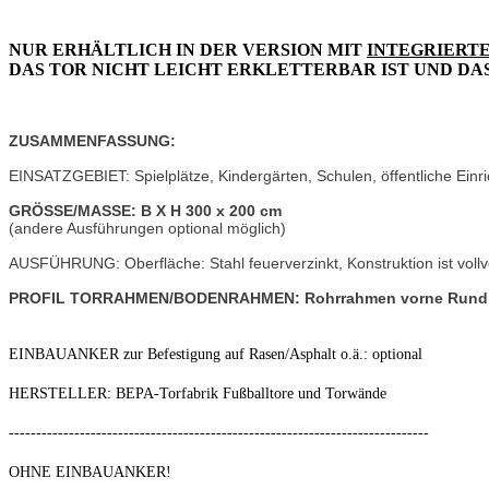
NUR ERHÄLTLICH IN DER VERSION MIT
INTEGRIERT
DAS TOR NICHT LEICHT ERKLETTERBAR IST UND DAS
ZUSAMMENFASSUNG:
EINSATZGEBIET: Spielplätze, Kindergärten, Schulen, öffentliche Einr
GRÖSSE/MASSE: B X H 300 x 200 cm
(andere Ausführungen optional möglich)
AUSFÜHRUNG: Oberfläche: Stahl feuerverzinkt, Konstruktion ist voll
PROFIL TORRAHMEN/BODENRAHMEN: Rohrrahmen vorne Rundpr
EINBAUANKER zur Befestigung auf Rasen/Asphalt o.ä.: optional
HERSTELLER: BEPA-Torfabrik Fußballtore und Torwände
-----------------------------------------------------------------------------
OHNE EINBAUANKER!