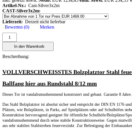
inkl. gesetzl Mwst.
Netto:
EUR 1234,45
enth. Mwst.
EUR 234,55
V
Artikel-Nr.:
Cast-Silver3x2m
CAST-Silver3x2m:
Lieferzeit:
Derzeit nicht lieferbar
Bewerten (0)
Merken
In den Warenkorb
Beschreibung:
VOLLVERSCHWEISSTES Bolzplatztor Stahl feuerv
Ballfang hier aus Rundstahl 8/12 mm
Dieses Tor ist vandalismushemmend konstruiert und gebaut. Garantie 8 Jahre.
Das Stahl Bolzplatztor ist absolut sicher und entspricht der DIN EN 1176 un
Plätzen, wie Bolzplätzen, in Parks, auf Spielplätzen oder auf Schulhöfen steh
Konstruktion hervorragend geeignet für öffentliche Schulhöfe/Bolzplätze/Spo
vandalismushemmend durch seine stabile Konstruktionsweise. Gegen mutwillige
aus sehr stabilen Stahlstreben feuerverzinkt. Zur Befestigung der Einbauank