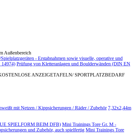
 Außenbereich
/Spielplatzgeräten - Erstabnahmen sowie visuelle, operative und
 14974)
Prüfung von Kletteranlagen und Boulderwänden (DIN EN
 KOSTENLOSE ANZEIGETAFELN/ SPORTPLATZBEDARF
hweißt mit Netzen / Kippsicherungen / Räder / Zubehör
7,32x2,44m
NO (NEUE SPIELFORM BEIM DFB)
Mini Trainings Tore Gr. M -
ppsicherungen und Zubehör, auch spielfertig
Mini Trainings Tore