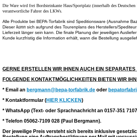
Die Ware wird frei Bordsteinkante Haus/Sportplatz (innerhalb des Deutschen 
verantwortliche Fahrer des LKWs.
Alle Produkte bei BEPA-Torfabrik sind Speditionsware (Ausnahme Bazoo
kann
Dieser
sich aufgrund des Tourenplans des Herstellers/Spediteurs
Lieferzeit länger sein kann. Die finale Planung der jeweiligen Auslie
Kunde kurzfristig die Information erhält, wann die Bestellung ausgelie
GERNE ERSTELLEN WIR IHNEN AUCH EIN SEPARATES
FOLGENDE KONTAKTMÖGLICHKEITEN BIETEN WIR IH
* Email an
bergmann@bepa-torfabrik.de
oder
bepatorfab
* Kontaktformular (
HIER KLICKEN
)
* WhatsApp (Text- oder Sprachnachricht an 0157-351 710
* Telefon 05062-7109 028 (Paul Bergmann).
Der jeweilige Preis versteht sich bereits inklusive ges
Bestellung eine Auftragsbestätigung per Mail mit voraussi