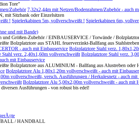
on Tore"
hmen/Zubehör
7,32x2,44m mit Netzen/Bodenrahmen/Zubehör - auch mi
itzbank oder Einzelsitzen
eißt !
Spielerkabinen 5m, vollverschweißt !
Spielerkabinen 6m, vollver
ohne und mit Bande)
rößen-Zubehör / EINBAUSERVICE / Torwände / Bolzplatztore mi
platztore aus STAHL feuerverzinkt-Ballfang aus Stahlstreben 
CERTOR - auch mit Einbauservice
Bolzplatztore Stahl verz. 1,80x1,2
e Stahl verz. 2,40x1,60m vollverschweißt
Bolzplatztore Stahl verz. 3,
 auch mit Einbauservice
zplatztore aus ALUMINIUM - Ballfang aus Alustreben oder Her
ice
Bolzplatztore Alu 1,80x1,20m vollverschweißt - auch mit Einbauser
,00m vollverschweißt, versch. Ausführungen / Herkulesnetz - auch mit
erschweißt
Bolzplatztore Alu 5,00x2,00m vollverschweißt - auch mit 
en Ausführungen - von robust bis edel!
gerÃ¤te
TBALL / HANDBALL