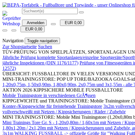
Anmelden
EUR 0,00
EUR 0,00
Navigation
Toggle navigation
Zur Shopstartseite
Suchen
TÜV-PRÜFUNG VON SPIELPLÄTZEN, SPORTANLAGEN UND SPORTH
Jährliche Prüfung komplette Sportanlagen/einzelne Sportgeräte/Spo
jährliche Inspektionen (DIN 1176/1177)
Prüfung von Fitnessgeräten
12572)
ÜBERSICHT: FUSSBALLTORE IN VIELEN VERSIONEN UN
MINI-TRAININGSTORE: POP UP TORE/BAZOOKA GOALS-ideal für 
1,20x0,75m, 1,50x0,90m, 1,80x0,90m, 2x0,75m und 3x1,55m - alle To
AKTION 2026 KIPPSICHERE MOBILE FUSSBALLTORE
Mobile Trainingstore in verschiedenen GrÃ¶ssen
KIPPGEWICHTE und TRAININGSTORE: Mobile Trainingstore (3
Konter-/Kippgewichte für freistehende Trainingstore
3x2m vollversch
vollverschweißt mit Netzen / Kippsicherungen / Räder / Zubehör
MINI TRAININGSTORE: Mobile Mini Trainingstore (1,20x0,80m bis 
Mini Trainings Tore Gr. S - 1,20x0,80m / 1,60x1m mit Netzen 
1,80x1,20m / 2x1,20m mit Netzen / Kippsicherungen und Zubehör, auc
3x1m WALKING FUSSBALL -> offizielle Größe für "Walking Fußball"