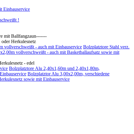
t Einbauservice
schweißt !
t Ballfangzaun-------
oder Herkulesnetz
0m vollverschweißt - auch mit Einbauservice
Bolzplatztore Stahl verz.
00x2,00m vollverschweißt - auch mit Basketballaufsatz sowie mit
kulesnetz - edel
vice
Bolzplatztore Alu 2,40x1,60m und 2,40x1,80m,
 Einbauservice
Bolzplatztor Alu 3,00x2,00m, verschiedene
Herkulesnetz sowie mit Einbauservice