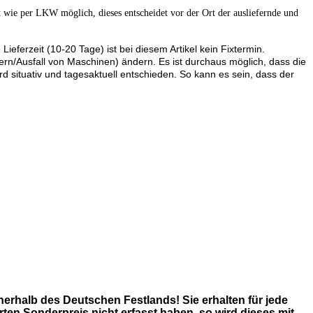
t wie per LKW möglich, dieses entscheidet vor der Ort der ausliefernde und
ferzeit (10-20 Tage) ist bei diesem Artikel kein Fixtermin.
ern/Ausfall von Maschinen) ändern. Es ist durchaus möglich, dass die
rd situativ und tagesaktuell entschieden. So kann es sein, dass der
nnerhalb des Deutschen Festlands!
Sie erhalten für jede
ten Sonderpreis nicht erfasst haben, so wird dieses mit