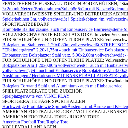
FESTSTEHENDE FUSSBALL TORE IN BODENHÜLSEN, "Stadi
3x2m mit Netzen/Bodenrahmen/Zubehör
5x2m mit Netzen/Bodenra
VOLLVERSCHWEISSTE SPIELER-UND BETREUERKABINEN, mit S
Spielerkabinen 3m, vollverschweißt !
Spielerkabinen 4m, vollverschw
SPORTPLATZBEDARF
Komplette Ballfangzäune, auch mit Einbauservice
Barrieresysteme (
VOLLVERSCHWEISSTE BOLZPLATZTORE: In vielen Versionen und G
FÜR SCHULHÖFE UND ÖFFENTLICHE PLÄTZE: Vollverschweißte Bolz
Bolzplatztore Stahl verz. 1,20x0,80m vollverschweißt STREETSOC
"Elbkindergärten" 2,20x1,75m - auch mit Einbauservice
Bolzplatztor
Einbauservice
Bolzplatztor Stahl verz. 5,00x2,00m vollverschweißt -
FÜR SCHULHÖFE UND ÖFFENTLICHE PLÄTZE: Vollverschweißte Bol
Bolzplatztore Alu 1,20x0,80m vollverschweißt - auch mit Einbauserv
vollverschweiï¿½t - auch mit Einbauservice
Bolzplatztore Alu 3,00x2
Ausführungen / Herkulesnetz MIT BASKETBALLAUFSATZ, vollv
FÜR SCHULHÖFE UND ÖFFENTLICHE PLÄTZE: Torwände in divers
Bolzplatz Torwand Stahl und Aluminium - auch mit Einbauservice
SPIELPLATZGERÄTE UND ZUBEHÖR
SpielplatzgerÃ¤te von VINCI PLAY
SPORTGERÃ„TE FÃœR SPORTHALLEN
Hochwertige Produkte wie SprungkÃ¤sten, TurnbÃ¤nke und Kletter
AMERICAN FOOTBALL / RUGBY / VOLLEYBALL / BASKE
AMERICAN FOOTBALL TORE / RUGBY TORE
American Football Tore/Rugby Tore
VOLLEYBALLANLAGEN