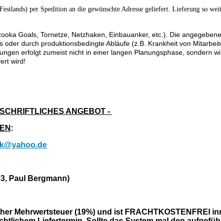
Festlands) per Spedition an die gewünschte Adresse geliefert. Lieferung so wei
ka Goals, Tornetze, Netzhaken, Einbauanker, etc.). Die angegebene Lie
 oder durch produktionsbedingte Abläufe (z.B. Krankheit von Mitarbeit
ferungen erfolgt zumeist nicht in einer langen Planungsphase, sondern wi
fert wird!
 SCHRIFTLICHES ANGEBOT
-
NEN
:
rik@yahoo.de
73, Paul Bergmann)
etzlicher Mehrwertsteuer (19%) und ist FRACHTKOSTENFREI i
chtlichem Liefertermin. Sollte das System mal den aufgeführ