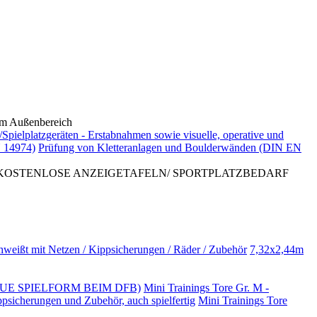
 Außenbereich
/Spielplatzgeräten - Erstabnahmen sowie visuelle, operative und
 14974)
Prüfung von Kletteranlagen und Boulderwänden (DIN EN
 KOSTENLOSE ANZEIGETAFELN/ SPORTPLATZBEDARF
hweißt mit Netzen / Kippsicherungen / Räder / Zubehör
7,32x2,44m
NO (NEUE SPIELFORM BEIM DFB)
Mini Trainings Tore Gr. M -
ppsicherungen und Zubehör, auch spielfertig
Mini Trainings Tore