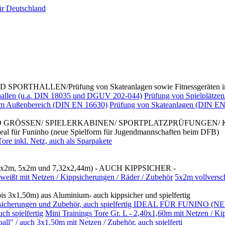
ALLEN/Prüfung von Skateanlagen sowie Fitnessgeräten im
rthallen (u.a. DIN 18035 und DGUV 202-044)
Prüfung von Spielplätzen
 im Außenbereich (DIN EN 16630)
Prüfung von Skateanlagen (DIN EN
D GRÖSSEN/ SPIELERKABINEN/ SPORTPLATZPRÜFUNGEN/
Funinho (neue Spielform für Jugendmannschaften beim DFB)
re inkl. Netz, auch als Sparpakete
x2m, 5x2m und 7,32x2,44m) - AUCH KIPPSICHER -
weißt mit Netzen / Kippsicherungen / Räder / Zubehör
5x2m vollversc
3x1,50m) aus Aluminium- auch kippsicher und spielfertig
/ Kippsicherungen und Zubehör, auch spielfertig IDEAL FÜR FUNI
h spielfertig
Mini Trainings Tore Gr. L - 2,40x1,60m mit Netzen / Ki
 / auch 3x1,50m mit Netzen / Zubehör, auch spielferti