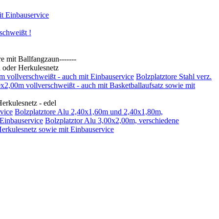
t Einbauservice
schweißt !
t Ballfangzaun-------
oder Herkulesnetz
0m vollverschweißt - auch mit Einbauservice
Bolzplatztore Stahl verz.
00x2,00m vollverschweißt - auch mit Basketballaufsatz sowie mit
kulesnetz - edel
vice
Bolzplatztore Alu 2,40x1,60m und 2,40x1,80m,
 Einbauservice
Bolzplatztor Alu 3,00x2,00m, verschiedene
Herkulesnetz sowie mit Einbauservice