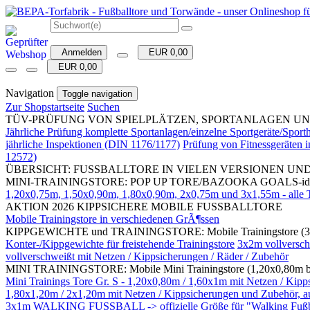
Anmelden
EUR 0,00
EUR 0,00
Navigation
Toggle navigation
Zur Shopstartseite
Suchen
TÜV-PRÜFUNG VON SPIELPLÄTZEN, SPORTANLAGEN UND SPORTH
Jährliche Prüfung komplette Sportanlagen/einzelne Sportgeräte/Spo
jährliche Inspektionen (DIN 1176/1177)
Prüfung von Fitnessgeräten
12572)
ÜBERSICHT: FUSSBALLTORE IN VIELEN VERSIONEN UN
MINI-TRAININGSTORE: POP UP TORE/BAZOOKA GOALS-ideal für 
1,20x0,75m, 1,50x0,90m, 1,80x0,90m, 2x0,75m und 3x1,55m - alle To
AKTION 2026 KIPPSICHERE MOBILE FUSSBALLTORE
Mobile Trainingstore in verschiedenen GrÃ¶ssen
KIPPGEWICHTE und TRAININGSTORE: Mobile Trainingstore (3
Konter-/Kippgewichte für freistehende Trainingstore
3x2m vollversch
vollverschweißt mit Netzen / Kippsicherungen / Räder / Zubehör
MINI TRAININGSTORE: Mobile Mini Trainingstore (1,20x0,80m bis 
Mini Trainings Tore Gr. S - 1,20x0,80m / 1,60x1m mit Netzen 
1,80x1,20m / 2x1,20m mit Netzen / Kippsicherungen und Zubehör, auc
3x1m WALKING FUSSBALL -> offizielle Größe für "Walking Fußball"