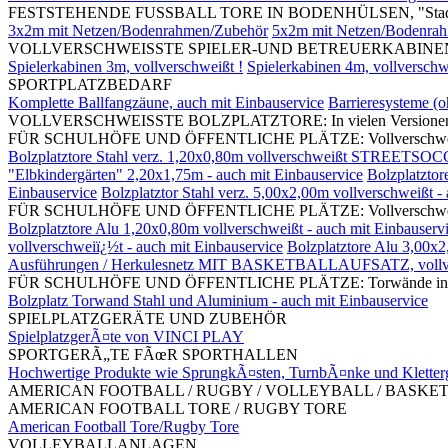
FESTSTEHENDE FUSSBALL TORE IN BODENHÜLSEN, "Stadi
3x2m mit Netzen/Bodenrahmen/Zubehör
5x2m mit Netzen/Bodenra
VOLLVERSCHWEISSTE SPIELER-UND BETREUERKABINEN, mit S
Spielerkabinen 3m, vollverschweißt !
Spielerkabinen 4m, vollverschw
SPORTPLATZBEDARF
Komplette Ballfangzäune, auch mit Einbauservice
Barrieresysteme (
VOLLVERSCHWEISSTE BOLZPLATZTORE: In vielen Versionen und G
FÜR SCHULHÖFE UND ÖFFENTLICHE PLÄTZE: Vollverschweißte Bolz
Bolzplatztore Stahl verz. 1,20x0,80m vollverschweißt STREETSOC
"Elbkindergärten" 2,20x1,75m - auch mit Einbauservice
Bolzplatztor
Einbauservice
Bolzplatztor Stahl verz. 5,00x2,00m vollverschweißt -
FÜR SCHULHÖFE UND ÖFFENTLICHE PLÄTZE: Vollverschweißte Bol
Bolzplatztore Alu 1,20x0,80m vollverschweißt - auch mit Einbauserv
vollverschweiï¿½t - auch mit Einbauservice
Bolzplatztore Alu 3,00x2
Ausführungen / Herkulesnetz MIT BASKETBALLAUFSATZ, vollv
FÜR SCHULHÖFE UND ÖFFENTLICHE PLÄTZE: Torwände in divers
Bolzplatz Torwand Stahl und Aluminium - auch mit Einbauservice
SPIELPLATZGERÄTE UND ZUBEHÖR
SpielplatzgerÃ¤te von VINCI PLAY
SPORTGERÃ„TE FÃœR SPORTHALLEN
Hochwertige Produkte wie SprungkÃ¤sten, TurnbÃ¤nke und Kletter
AMERICAN FOOTBALL / RUGBY / VOLLEYBALL / BASKE
AMERICAN FOOTBALL TORE / RUGBY TORE
American Football Tore/Rugby Tore
VOLLEYBALLANLAGEN