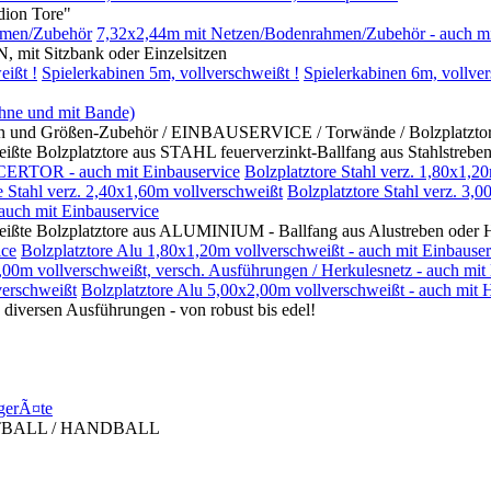
on Tore"
hmen/Zubehör
7,32x2,44m mit Netzen/Bodenrahmen/Zubehör - auch mi
itzbank oder Einzelsitzen
eißt !
Spielerkabinen 5m, vollverschweißt !
Spielerkabinen 6m, vollver
ohne und mit Bande)
rößen-Zubehör / EINBAUSERVICE / Torwände / Bolzplatztore mi
platztore aus STAHL feuerverzinkt-Ballfang aus Stahlstreben 
CERTOR - auch mit Einbauservice
Bolzplatztore Stahl verz. 1,80x1,2
e Stahl verz. 2,40x1,60m vollverschweißt
Bolzplatztore Stahl verz. 3,
 auch mit Einbauservice
zplatztore aus ALUMINIUM - Ballfang aus Alustreben oder Her
ice
Bolzplatztore Alu 1,80x1,20m vollverschweißt - auch mit Einbauser
,00m vollverschweißt, versch. Ausführungen / Herkulesnetz - auch mit
erschweißt
Bolzplatztore Alu 5,00x2,00m vollverschweißt - auch mit 
en Ausführungen - von robust bis edel!
gerÃ¤te
TBALL / HANDBALL