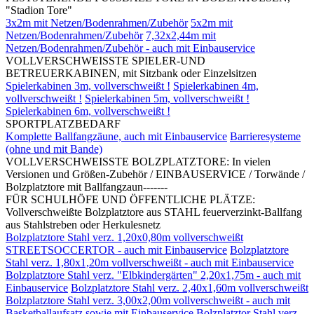
"Stadion Tore"
3x2m mit Netzen/Bodenrahmen/Zubehör
5x2m mit
Netzen/Bodenrahmen/Zubehör
7,32x2,44m mit
Netzen/Bodenrahmen/Zubehör - auch mit Einbauservice
VOLLVERSCHWEISSTE SPIELER-UND
BETREUERKABINEN, mit Sitzbank oder Einzelsitzen
Spielerkabinen 3m, vollverschweißt !
Spielerkabinen 4m,
vollverschweißt !
Spielerkabinen 5m, vollverschweißt !
Spielerkabinen 6m, vollverschweißt !
SPORTPLATZBEDARF
Komplette Ballfangzäune, auch mit Einbauservice
Barrieresysteme
(ohne und mit Bande)
VOLLVERSCHWEISSTE BOLZPLATZTORE: In vielen
Versionen und Größen-Zubehör / EINBAUSERVICE / Torwände /
Bolzplatztore mit Ballfangzaun-------
FÜR SCHULHÖFE UND ÖFFENTLICHE PLÄTZE:
Vollverschweißte Bolzplatztore aus STAHL feuerverzinkt-Ballfang
aus Stahlstreben oder Herkulesnetz
Bolzplatztore Stahl verz. 1,20x0,80m vollverschweißt
STREETSOCCERTOR - auch mit Einbauservice
Bolzplatztore
Stahl verz. 1,80x1,20m vollverschweißt - auch mit Einbauservice
Bolzplatztore Stahl verz. "Elbkindergärten" 2,20x1,75m - auch mit
Einbauservice
Bolzplatztore Stahl verz. 2,40x1,60m vollverschweißt
Bolzplatztore Stahl verz. 3,00x2,00m vollverschweißt - auch mit
Basketballaufsatz sowie mit Einbauservice
Bolzplatztor Stahl verz.