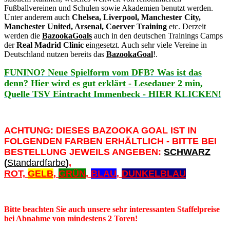
Fußballvereinen und Schulen sowie Akademien benutzt werden.
Unter anderem auch
Chelsea
, Liverpool, Manchester City,
Manchester United, Arsenal, Coerver Training
etc. Derzeit
werden die
BazookaGoals
auch in den deutschen Trainings Camps
der
Real Madrid Clinic
eingesetzt. Auch sehr viele Vereine in
Deutschland nutzen bereits das
BazookaGoal
!.
FUNINO? Neue Spielform vom DFB? Was ist das
denn? Hier wird es gut erklärt - Lesedauer 2 min,
Quelle TSV Eintracht Immenbeck - HIER KLICKEN!
ACHTUNG: DIESES BAZOOKA GOAL IST IN
FOLGENDEN FARBEN ERHÄLTLICH - BITTE BEI
BESTELLUNG JEWEILS ANGEBEN:
SCHWARZ
(
Standardfarbe
)
,
ROT,
GELB
,
GRÜN
,
BLAU
,
DUNKELBLAU
Bitte beachten Sie auch unsere sehr interessanten Staffelpreise
bei Abnahme von mindestens 2 Toren!