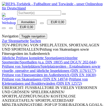
Anmelden
EUR 0,00
EUR 0,00
Navigation
Toggle navigation
Zur Shopstartseite
Suchen
TÜV-PRÜFUNG VON SPIELPLÄTZEN, SPORTANLAGEN
UND SPORTHALLEN/Prüfung von Skateanlagen sowie
Fitnessgeräten im Außenbereich
Jährliche Prüfung komplette Sportanlagen/einzelne
Sportgeräte/Sporthallen (u.a. DIN 18035 und DGUV 202-044)
Prüfung von Spielplätzen/Spielplatzgeräten - Erstabnahmen sowie
visuelle, operative und jährliche Inspektionen (DIN 1176/1177)
Prüfung von Fitnessgeräten im Außenbereich (DIN EN 16630)
Prüfung von Skateanlagen (DIN EN 14974)
Prüfung von
Kletteranlagen und Boulderwänden (DIN EN 12572)
ÜBERSICHT: FUSSBALLTORE IN VIELEN VERSIONEN
UND GRÖSSEN/ SPIELERKABINEN/
SPORTPLATZPRÜFUNGEN/ KOSTENLOSE
ANZEIGETAFELN/ SPORTPLATZBEDARF
MINI-TRAININGSTORE: POP UP TORE/BAZOOKA GOALS-