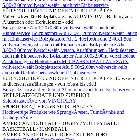
5,00x2,00m vollverschweißt - auch mit Einbauservice
FÜR SCHULHÖFE UND ÖFFENTLICHE PLÄTZE:
Vollverschweißte Bolzplatztore aus ALUMINIUM - Ballfang aus
Alustreben oder Herkulesnetz - edel
Bolzplatztore Alu 1,20x0,80m vollverschweißt - auch mit
Einbauservice
Bolzplatztore Alu 1,80x1,20m vollverschweißt - auch
mit Einbauservice
Bolzplatztore Alu 2,40x1,60m und 2,40x1,80m,
vollverschweiï¿½t - auch mit Einbauservice
Bolzplatztore Alu
3,00x2,00m vollverschweißt, versch. Ausführungen / Herkulesnetz -
auch mit Einbauservice
Bolzplatztor Alu 3,00x2,00m, verschiedene
Ausführungen / Herkulesnetz MIT BASKETBALLAUFSATZ,
vollverschweißt
Bolzplatztore Alu 5,00x2,00m vollverschweißt -
auch mit Herkulesnetz sowie mit Einbauservice
FÜR SCHULHÖFE UND ÖFFENTLICHE PLÄTZE: Torwände
in diversen Ausführungen - von robust bis edel!
Bolzplatz Torwand Stahl und Aluminium - auch mit Einbauservice
SPIELPLATZGERÄTE UND ZUBEHÖR
SpielplatzgerÃ¤te von VINCI PLAY
SPORTGERÃ„TE FÃœR SPORTHALLEN
Hochwertige Produkte wie SprungkÃ¤sten, TurnbÃ¤nke und
KlettergerÃ¤te
AMERICAN FOOTBALL / RUGBY / VOLLEYBALL /
BASKETBALL / HANDBALL
AMERICAN FOOTBALL TORE / RUGBY TORE