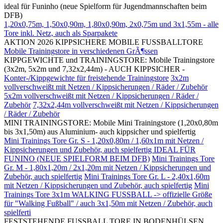
ideal für Funinho (neue Spielform für Jugendmannschaften beim
DFB)
1,20x0,75m, 1,50x0,90m, 1,80x0,90m, 2x0,75m und 3x1,55m - alle
Tore inkl. Netz, auch als Sparpakete
AKTION 2026 KIPPSICHERE MOBILE FUSSBALLTORE
Mobile Trainingstore in verschiedenen GrÃ¶ssen
KIPPGEWICHTE und TRAININGSTORE: Mobile Trainingstore
(3x2m, 5x2m und 7,32x2,44m) - AUCH KIPPSICHER -
Konter-/Kippgewichte für freistehende Trainingstore
3x2m
vollverschweißt mit Netzen / Kippsicherungen / Räder / Zubehör
5x2m vollverschweißt mit Netzen / Kippsicherungen / Räder /
Zubehör
7,32x2,44m vollverschweißt mit Netzen / Kippsicherungen
/ Räder / Zubehör
MINI TRAININGSTORE: Mobile Mini Trainingstore (1,20x0,80m
bis 3x1,50m) aus Aluminium- auch kippsicher und spielfertig
Mini Trainings Tore Gr. S - 1,20x0,80m / 1,60x1m mit Netzen /
Kippsicherungen und Zubehör, auch spielfertig IDEAL FÜR
FUNINO (NEUE SPIELFORM BEIM DFB)
Mini Trainings Tore
Gr. M - 1,80x1,20m / 2x1,20m mit Netzen / Kippsicherungen und
Zubehör, auch spielfertig
Mini Trainings Tore Gr. L - 2,40x1,60m
mit Netzen / Kippsicherungen und Zubehör, auch spielfertig
Mini
Trainings Tore 3x1m WALKING FUSSBALL -> offizielle Größe
für "Walking Fußball" / auch 3x1,50m mit Netzen / Zubehör, auch
spielferti
FESTSTEHENDE FUSSBALL TORE IN BODENHÜLSEN,