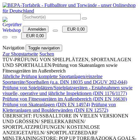
Anmelden
EUR 0,00
EUR 0,00
Navigation
Toggle navigation
Zur Shopstartseite
Suchen
TÜV-PRÜFUNG VON SPIELPLÄTZEN, SPORTANLAGEN
UND SPORTHALLEN/Prüfung von Skateanlagen sowie
Fitnessgeräten im Außenbereich
Jährliche Prüfung komplette Sportanlagen/einzelne
Sportgeräte/Sporthallen (u.a. DIN 18035 und DGUV 202-044)
Prüfung von Spielplätzen/Spielplatzgeräten - Erstabnahmen sowie
visuelle, operative und jährliche Inspektionen (DIN 1176/1177)
Prüfung von Fitnessgeräten im Außenbereich (DIN EN 16630)
Prüfung von Skateanlagen (DIN EN 14974)
Prüfung von
Kletteranlagen und Boulderwänden (DIN EN 12572)
ÜBERSICHT: FUSSBALLTORE IN VIELEN VERSIONEN
UND GRÖSSEN/ SPIELERKABINEN/
SPORTPLATZPRÜFUNGEN/ KOSTENLOSE
ANZEIGETAFELN/ SPORTPLATZBEDARF
MINI-TRAININGSTORE: POP UP TORE/BAZOOKA GOALS-