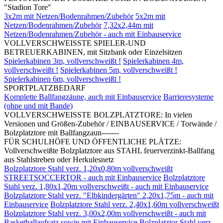
"Stadion Tore"
3x2m mit Netzen/Bodenrahmen/Zubehör
5x2m mit
Netzen/Bodenrahmen/Zubehör
7,32x2,44m mit
Netzen/Bodenrahmen/Zubehör - auch mit Einbauservice
VOLLVERSCHWEISSTE SPIELER-UND
BETREUERKABINEN, mit Sitzbank oder Einzelsitzen
Spielerkabinen 3m, vollverschweißt !
Spielerkabinen 4m,
vollverschweißt !
Spielerkabinen 5m, vollverschweißt !
Spielerkabinen 6m, vollverschweißt !
SPORTPLATZBEDARF
Komplette Ballfangzäune, auch mit Einbauservice
Barrieresysteme
(ohne und mit Bande)
VOLLVERSCHWEISSTE BOLZPLATZTORE: In vielen
Versionen und Größen-Zubehör / EINBAUSERVICE / Torwände /
Bolzplatztore mit Ballfangzaun-------
FÜR SCHULHÖFE UND ÖFFENTLICHE PLÄTZE:
Vollverschweißte Bolzplatztore aus STAHL feuerverzinkt-Ballfang
aus Stahlstreben oder Herkulesnetz
Bolzplatztore Stahl verz. 1,20x0,80m vollverschweißt
STREETSOCCERTOR - auch mit Einbauservice
Bolzplatztore
Stahl verz. 1,80x1,20m vollverschweißt - auch mit Einbauservice
Bolzplatztore Stahl verz. "Elbkindergärten" 2,20x1,75m - auch mit
Einbauservice
Bolzplatztore Stahl verz. 2,40x1,60m vollverschweißt
Bolzplatztore Stahl verz. 3,00x2,00m vollverschweißt - auch mit
Basketballaufsatz sowie mit Einbauservice
Bolzplatztor Stahl verz.