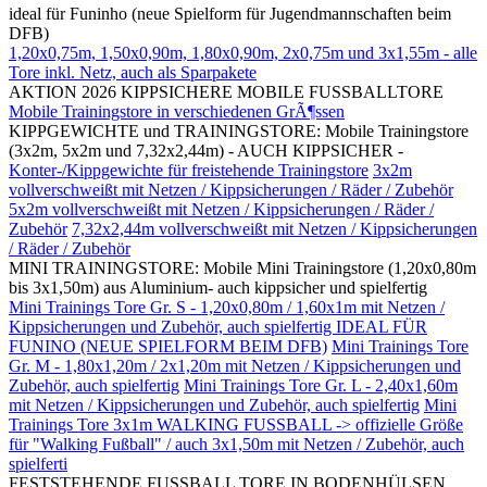
ideal für Funinho (neue Spielform für Jugendmannschaften beim
DFB)
1,20x0,75m, 1,50x0,90m, 1,80x0,90m, 2x0,75m und 3x1,55m - alle
Tore inkl. Netz, auch als Sparpakete
AKTION 2026 KIPPSICHERE MOBILE FUSSBALLTORE
Mobile Trainingstore in verschiedenen GrÃ¶ssen
KIPPGEWICHTE und TRAININGSTORE: Mobile Trainingstore
(3x2m, 5x2m und 7,32x2,44m) - AUCH KIPPSICHER -
Konter-/Kippgewichte für freistehende Trainingstore
3x2m
vollverschweißt mit Netzen / Kippsicherungen / Räder / Zubehör
5x2m vollverschweißt mit Netzen / Kippsicherungen / Räder /
Zubehör
7,32x2,44m vollverschweißt mit Netzen / Kippsicherungen
/ Räder / Zubehör
MINI TRAININGSTORE: Mobile Mini Trainingstore (1,20x0,80m
bis 3x1,50m) aus Aluminium- auch kippsicher und spielfertig
Mini Trainings Tore Gr. S - 1,20x0,80m / 1,60x1m mit Netzen /
Kippsicherungen und Zubehör, auch spielfertig IDEAL FÜR
FUNINO (NEUE SPIELFORM BEIM DFB)
Mini Trainings Tore
Gr. M - 1,80x1,20m / 2x1,20m mit Netzen / Kippsicherungen und
Zubehör, auch spielfertig
Mini Trainings Tore Gr. L - 2,40x1,60m
mit Netzen / Kippsicherungen und Zubehör, auch spielfertig
Mini
Trainings Tore 3x1m WALKING FUSSBALL -> offizielle Größe
für "Walking Fußball" / auch 3x1,50m mit Netzen / Zubehör, auch
spielferti
FESTSTEHENDE FUSSBALL TORE IN BODENHÜLSEN,