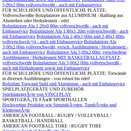
5,00x2,00m vollverschweißt - auch mit Einbauservice
FÜR SCHULHÖFE UND ÖFFENTLICHE PLÄTZE:
Vollverschweißte Bolzplatztore aus ALUMINIUM - Ballfang aus
Alustreben oder Herkulesnetz - edel
Bolzplatztore Alu 1,20x0,80m vollverschweißt - auch mit
Einbauservice
Bolzplatztore Alu 1,80x1,20m vollverschweißt - auch
mit Einbauservice
Bolzplatztore Alu 2,40x1,60m und 2,40x1,80m,
vollverschweiï¿½t - auch mit Einbauservice
Bolzplatztore Alu
3,00x2,00m vollverschweißt, versch. Ausführungen / Herkulesnetz -
auch mit Einbauservice
Bolzplatztor Alu 3,00x2,00m, verschiedene
Ausführungen / Herkulesnetz MIT BASKETBALLAUFSATZ,
vollverschweißt
Bolzplatztore Alu 5,00x2,00m vollverschweißt -
auch mit Herkulesnetz sowie mit Einbauservice
FÜR SCHULHÖFE UND ÖFFENTLICHE PLÄTZE: Torwände
in diversen Ausführungen - von robust bis edel!
Bolzplatz Torwand Stahl und Aluminium - auch mit Einbauservice
SPIELPLATZGERÄTE UND ZUBEHÖR
SpielplatzgerÃ¤te von VINCI PLAY
SPORTGERÃ„TE FÃœR SPORTHALLEN
Hochwertige Produkte wie SprungkÃ¤sten, TurnbÃ¤nke und
KlettergerÃ¤te
AMERICAN FOOTBALL / RUGBY / VOLLEYBALL /
BASKETBALL / HANDBALL
AMERICAN FOOTBALL TORE / RUGBY TORE