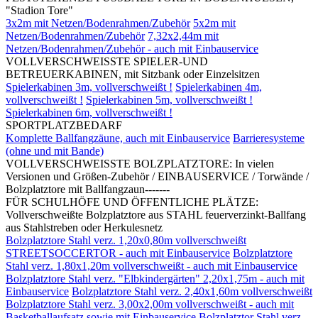
"Stadion Tore"
3x2m mit Netzen/Bodenrahmen/Zubehör
5x2m mit
Netzen/Bodenrahmen/Zubehör
7,32x2,44m mit
Netzen/Bodenrahmen/Zubehör - auch mit Einbauservice
VOLLVERSCHWEISSTE SPIELER-UND
BETREUERKABINEN, mit Sitzbank oder Einzelsitzen
Spielerkabinen 3m, vollverschweißt !
Spielerkabinen 4m,
vollverschweißt !
Spielerkabinen 5m, vollverschweißt !
Spielerkabinen 6m, vollverschweißt !
SPORTPLATZBEDARF
Komplette Ballfangzäune, auch mit Einbauservice
Barrieresysteme
(ohne und mit Bande)
VOLLVERSCHWEISSTE BOLZPLATZTORE: In vielen
Versionen und Größen-Zubehör / EINBAUSERVICE / Torwände /
Bolzplatztore mit Ballfangzaun-------
FÜR SCHULHÖFE UND ÖFFENTLICHE PLÄTZE:
Vollverschweißte Bolzplatztore aus STAHL feuerverzinkt-Ballfang
aus Stahlstreben oder Herkulesnetz
Bolzplatztore Stahl verz. 1,20x0,80m vollverschweißt
STREETSOCCERTOR - auch mit Einbauservice
Bolzplatztore
Stahl verz. 1,80x1,20m vollverschweißt - auch mit Einbauservice
Bolzplatztore Stahl verz. "Elbkindergärten" 2,20x1,75m - auch mit
Einbauservice
Bolzplatztore Stahl verz. 2,40x1,60m vollverschweißt
Bolzplatztore Stahl verz. 3,00x2,00m vollverschweißt - auch mit
Basketballaufsatz sowie mit Einbauservice
Bolzplatztor Stahl verz.