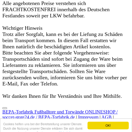
Alle angebotenen Preise verstehen sich
FRACHTKOSTENFREI innerhalb des Deutschen
Festlandes soweit per LKW befahrbar.
Wichtiger Hinweis
Trotz aller Sorgfalt, kann es bei der Liefung zu Schäden
beim Transport kommen. In diesem Fall erstatten wir
Ihnen natürlich die beschädigten Artikel kostenlos.
Bitte beachten Sie aber folgende Vorgehensweise:
Transportschäden sind sofort bei Zugang der Ware beim
Lieferanten zu reklamieren. Sie informieren uns über
festgestellte Transportschäden. Sollten Sie Ware
zurücksenden wollen, informieren Sie uns bitte vorher per
E-Mail, Fax oder Telefon.
Wir danken Ihnen für Ihr Verständnis und Ihre Mithilfe.
BEPA-Torfabrik Fußballtore und Torwände ONLINESHOP /
soccer-store24.de / BEPA-Torfabrik.de
|
Impressum
|
AGB
|
Kontakt
|
Infos zum Widerruf
|
Datenschutz
|
Versandkosten
Cookies helfen uns bei der Bereitstellung unserer Dienste.
OK!
Durch die Nutzung unserer Dienste erklären Sie sich damit