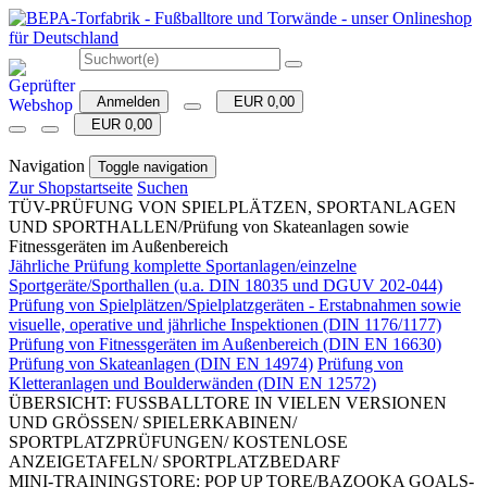
Anmelden
EUR 0,00
EUR 0,00
Navigation
Toggle navigation
Zur Shopstartseite
Suchen
TÜV-PRÜFUNG VON SPIELPLÄTZEN, SPORTANLAGEN
UND SPORTHALLEN/Prüfung von Skateanlagen sowie
Fitnessgeräten im Außenbereich
Jährliche Prüfung komplette Sportanlagen/einzelne
Sportgeräte/Sporthallen (u.a. DIN 18035 und DGUV 202-044)
Prüfung von Spielplätzen/Spielplatzgeräten - Erstabnahmen sowie
visuelle, operative und jährliche Inspektionen (DIN 1176/1177)
Prüfung von Fitnessgeräten im Außenbereich (DIN EN 16630)
Prüfung von Skateanlagen (DIN EN 14974)
Prüfung von
Kletteranlagen und Boulderwänden (DIN EN 12572)
ÜBERSICHT: FUSSBALLTORE IN VIELEN VERSIONEN
UND GRÖSSEN/ SPIELERKABINEN/
SPORTPLATZPRÜFUNGEN/ KOSTENLOSE
ANZEIGETAFELN/ SPORTPLATZBEDARF
MINI-TRAININGSTORE: POP UP TORE/BAZOOKA GOALS-