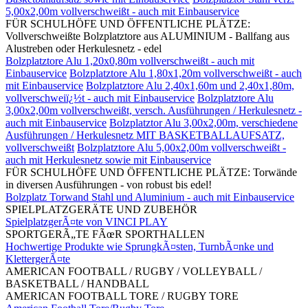
5,00x2,00m vollverschweißt - auch mit Einbauservice
FÜR SCHULHÖFE UND ÖFFENTLICHE PLÄTZE:
Vollverschweißte Bolzplatztore aus ALUMINIUM - Ballfang aus
Alustreben oder Herkulesnetz - edel
Bolzplatztore Alu 1,20x0,80m vollverschweißt - auch mit
Einbauservice
Bolzplatztore Alu 1,80x1,20m vollverschweißt - auch
mit Einbauservice
Bolzplatztore Alu 2,40x1,60m und 2,40x1,80m,
vollverschweiï¿½t - auch mit Einbauservice
Bolzplatztore Alu
3,00x2,00m vollverschweißt, versch. Ausführungen / Herkulesnetz -
auch mit Einbauservice
Bolzplatztor Alu 3,00x2,00m, verschiedene
Ausführungen / Herkulesnetz MIT BASKETBALLAUFSATZ,
vollverschweißt
Bolzplatztore Alu 5,00x2,00m vollverschweißt -
auch mit Herkulesnetz sowie mit Einbauservice
FÜR SCHULHÖFE UND ÖFFENTLICHE PLÄTZE: Torwände
in diversen Ausführungen - von robust bis edel!
Bolzplatz Torwand Stahl und Aluminium - auch mit Einbauservice
SPIELPLATZGERÄTE UND ZUBEHÖR
SpielplatzgerÃ¤te von VINCI PLAY
SPORTGERÃ„TE FÃœR SPORTHALLEN
Hochwertige Produkte wie SprungkÃ¤sten, TurnbÃ¤nke und
KlettergerÃ¤te
AMERICAN FOOTBALL / RUGBY / VOLLEYBALL /
BASKETBALL / HANDBALL
AMERICAN FOOTBALL TORE / RUGBY TORE