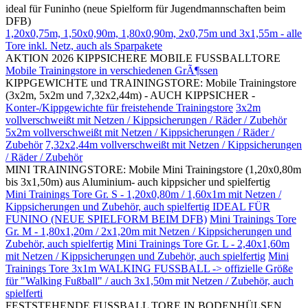
ideal für Funinho (neue Spielform für Jugendmannschaften beim
DFB)
1,20x0,75m, 1,50x0,90m, 1,80x0,90m, 2x0,75m und 3x1,55m - alle
Tore inkl. Netz, auch als Sparpakete
AKTION 2026 KIPPSICHERE MOBILE FUSSBALLTORE
Mobile Trainingstore in verschiedenen GrÃ¶ssen
KIPPGEWICHTE und TRAININGSTORE: Mobile Trainingstore
(3x2m, 5x2m und 7,32x2,44m) - AUCH KIPPSICHER -
Konter-/Kippgewichte für freistehende Trainingstore
3x2m
vollverschweißt mit Netzen / Kippsicherungen / Räder / Zubehör
5x2m vollverschweißt mit Netzen / Kippsicherungen / Räder /
Zubehör
7,32x2,44m vollverschweißt mit Netzen / Kippsicherungen
/ Räder / Zubehör
MINI TRAININGSTORE: Mobile Mini Trainingstore (1,20x0,80m
bis 3x1,50m) aus Aluminium- auch kippsicher und spielfertig
Mini Trainings Tore Gr. S - 1,20x0,80m / 1,60x1m mit Netzen /
Kippsicherungen und Zubehör, auch spielfertig IDEAL FÜR
FUNINO (NEUE SPIELFORM BEIM DFB)
Mini Trainings Tore
Gr. M - 1,80x1,20m / 2x1,20m mit Netzen / Kippsicherungen und
Zubehör, auch spielfertig
Mini Trainings Tore Gr. L - 2,40x1,60m
mit Netzen / Kippsicherungen und Zubehör, auch spielfertig
Mini
Trainings Tore 3x1m WALKING FUSSBALL -> offizielle Größe
für "Walking Fußball" / auch 3x1,50m mit Netzen / Zubehör, auch
spielferti
FESTSTEHENDE FUSSBALL TORE IN BODENHÜLSEN,