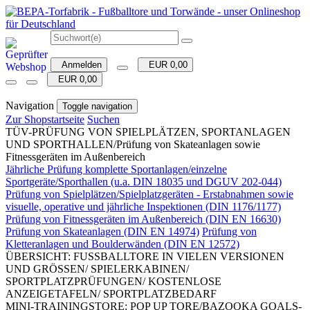
Anmelden
EUR 0,00
EUR 0,00
Navigation
Toggle navigation
Zur Shopstartseite
Suchen
TÜV-PRÜFUNG VON SPIELPLÄTZEN, SPORTANLAGEN
UND SPORTHALLEN/Prüfung von Skateanlagen sowie
Fitnessgeräten im Außenbereich
Jährliche Prüfung komplette Sportanlagen/einzelne
Sportgeräte/Sporthallen (u.a. DIN 18035 und DGUV 202-044)
Prüfung von Spielplätzen/Spielplatzgeräten - Erstabnahmen sowie
visuelle, operative und jährliche Inspektionen (DIN 1176/1177)
Prüfung von Fitnessgeräten im Außenbereich (DIN EN 16630)
Prüfung von Skateanlagen (DIN EN 14974)
Prüfung von
Kletteranlagen und Boulderwänden (DIN EN 12572)
ÜBERSICHT: FUSSBALLTORE IN VIELEN VERSIONEN
UND GRÖSSEN/ SPIELERKABINEN/
SPORTPLATZPRÜFUNGEN/ KOSTENLOSE
ANZEIGETAFELN/ SPORTPLATZBEDARF
MINI-TRAININGSTORE: POP UP TORE/BAZOOKA GOALS-