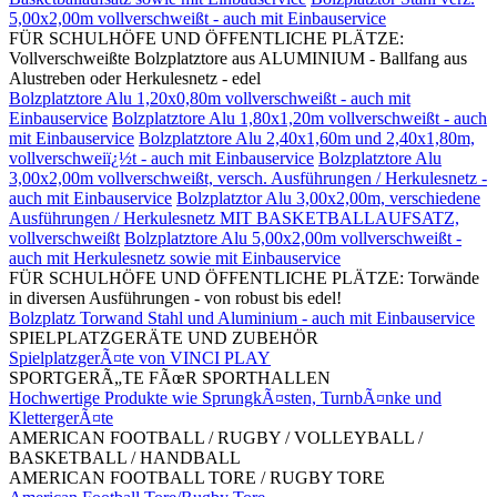
5,00x2,00m vollverschweißt - auch mit Einbauservice
FÜR SCHULHÖFE UND ÖFFENTLICHE PLÄTZE:
Vollverschweißte Bolzplatztore aus ALUMINIUM - Ballfang aus
Alustreben oder Herkulesnetz - edel
Bolzplatztore Alu 1,20x0,80m vollverschweißt - auch mit
Einbauservice
Bolzplatztore Alu 1,80x1,20m vollverschweißt - auch
mit Einbauservice
Bolzplatztore Alu 2,40x1,60m und 2,40x1,80m,
vollverschweiï¿½t - auch mit Einbauservice
Bolzplatztore Alu
3,00x2,00m vollverschweißt, versch. Ausführungen / Herkulesnetz -
auch mit Einbauservice
Bolzplatztor Alu 3,00x2,00m, verschiedene
Ausführungen / Herkulesnetz MIT BASKETBALLAUFSATZ,
vollverschweißt
Bolzplatztore Alu 5,00x2,00m vollverschweißt -
auch mit Herkulesnetz sowie mit Einbauservice
FÜR SCHULHÖFE UND ÖFFENTLICHE PLÄTZE: Torwände
in diversen Ausführungen - von robust bis edel!
Bolzplatz Torwand Stahl und Aluminium - auch mit Einbauservice
SPIELPLATZGERÄTE UND ZUBEHÖR
SpielplatzgerÃ¤te von VINCI PLAY
SPORTGERÃ„TE FÃœR SPORTHALLEN
Hochwertige Produkte wie SprungkÃ¤sten, TurnbÃ¤nke und
KlettergerÃ¤te
AMERICAN FOOTBALL / RUGBY / VOLLEYBALL /
BASKETBALL / HANDBALL
AMERICAN FOOTBALL TORE / RUGBY TORE