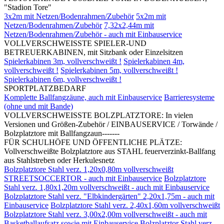
"Stadion Tore"
3x2m mit Netzen/Bodenrahmen/Zubehör
5x2m mit
Netzen/Bodenrahmen/Zubehör
7,32x2,44m mit
Netzen/Bodenrahmen/Zubehör - auch mit Einbauservice
VOLLVERSCHWEISSTE SPIELER-UND
BETREUERKABINEN, mit Sitzbank oder Einzelsitzen
Spielerkabinen 3m, vollverschweißt !
Spielerkabinen 4m,
vollverschweißt !
Spielerkabinen 5m, vollverschweißt !
Spielerkabinen 6m, vollverschweißt !
SPORTPLATZBEDARF
Komplette Ballfangzäune, auch mit Einbauservice
Barrieresysteme
(ohne und mit Bande)
VOLLVERSCHWEISSTE BOLZPLATZTORE: In vielen
Versionen und Größen-Zubehör / EINBAUSERVICE / Torwände /
Bolzplatztore mit Ballfangzaun-------
FÜR SCHULHÖFE UND ÖFFENTLICHE PLÄTZE:
Vollverschweißte Bolzplatztore aus STAHL feuerverzinkt-Ballfang
aus Stahlstreben oder Herkulesnetz
Bolzplatztore Stahl verz. 1,20x0,80m vollverschweißt
STREETSOCCERTOR - auch mit Einbauservice
Bolzplatztore
Stahl verz. 1,80x1,20m vollverschweißt - auch mit Einbauservice
Bolzplatztore Stahl verz. "Elbkindergärten" 2,20x1,75m - auch mit
Einbauservice
Bolzplatztore Stahl verz. 2,40x1,60m vollverschweißt
Bolzplatztore Stahl verz. 3,00x2,00m vollverschweißt - auch mit
Basketballaufsatz sowie mit Einbauservice
Bolzplatztor Stahl verz.