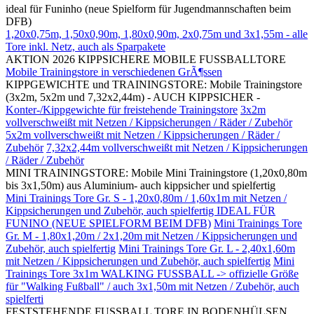
ideal für Funinho (neue Spielform für Jugendmannschaften beim
DFB)
1,20x0,75m, 1,50x0,90m, 1,80x0,90m, 2x0,75m und 3x1,55m - alle
Tore inkl. Netz, auch als Sparpakete
AKTION 2026 KIPPSICHERE MOBILE FUSSBALLTORE
Mobile Trainingstore in verschiedenen GrÃ¶ssen
KIPPGEWICHTE und TRAININGSTORE: Mobile Trainingstore
(3x2m, 5x2m und 7,32x2,44m) - AUCH KIPPSICHER -
Konter-/Kippgewichte für freistehende Trainingstore
3x2m
vollverschweißt mit Netzen / Kippsicherungen / Räder / Zubehör
5x2m vollverschweißt mit Netzen / Kippsicherungen / Räder /
Zubehör
7,32x2,44m vollverschweißt mit Netzen / Kippsicherungen
/ Räder / Zubehör
MINI TRAININGSTORE: Mobile Mini Trainingstore (1,20x0,80m
bis 3x1,50m) aus Aluminium- auch kippsicher und spielfertig
Mini Trainings Tore Gr. S - 1,20x0,80m / 1,60x1m mit Netzen /
Kippsicherungen und Zubehör, auch spielfertig IDEAL FÜR
FUNINO (NEUE SPIELFORM BEIM DFB)
Mini Trainings Tore
Gr. M - 1,80x1,20m / 2x1,20m mit Netzen / Kippsicherungen und
Zubehör, auch spielfertig
Mini Trainings Tore Gr. L - 2,40x1,60m
mit Netzen / Kippsicherungen und Zubehör, auch spielfertig
Mini
Trainings Tore 3x1m WALKING FUSSBALL -> offizielle Größe
für "Walking Fußball" / auch 3x1,50m mit Netzen / Zubehör, auch
spielferti
FESTSTEHENDE FUSSBALL TORE IN BODENHÜLSEN,