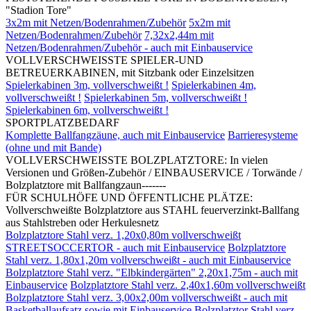
"Stadion Tore"
3x2m mit Netzen/Bodenrahmen/Zubehör
5x2m mit
Netzen/Bodenrahmen/Zubehör
7,32x2,44m mit
Netzen/Bodenrahmen/Zubehör - auch mit Einbauservice
VOLLVERSCHWEISSTE SPIELER-UND
BETREUERKABINEN, mit Sitzbank oder Einzelsitzen
Spielerkabinen 3m, vollverschweißt !
Spielerkabinen 4m,
vollverschweißt !
Spielerkabinen 5m, vollverschweißt !
Spielerkabinen 6m, vollverschweißt !
SPORTPLATZBEDARF
Komplette Ballfangzäune, auch mit Einbauservice
Barrieresysteme
(ohne und mit Bande)
VOLLVERSCHWEISSTE BOLZPLATZTORE: In vielen
Versionen und Größen-Zubehör / EINBAUSERVICE / Torwände /
Bolzplatztore mit Ballfangzaun-------
FÜR SCHULHÖFE UND ÖFFENTLICHE PLÄTZE:
Vollverschweißte Bolzplatztore aus STAHL feuerverzinkt-Ballfang
aus Stahlstreben oder Herkulesnetz
Bolzplatztore Stahl verz. 1,20x0,80m vollverschweißt
STREETSOCCERTOR - auch mit Einbauservice
Bolzplatztore
Stahl verz. 1,80x1,20m vollverschweißt - auch mit Einbauservice
Bolzplatztore Stahl verz. "Elbkindergärten" 2,20x1,75m - auch mit
Einbauservice
Bolzplatztore Stahl verz. 2,40x1,60m vollverschweißt
Bolzplatztore Stahl verz. 3,00x2,00m vollverschweißt - auch mit
Basketballaufsatz sowie mit Einbauservice
Bolzplatztor Stahl verz.