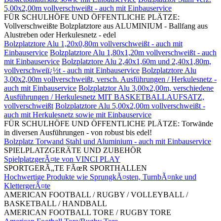
5,00x2,00m vollverschweißt - auch mit Einbauservice
FÜR SCHULHÖFE UND ÖFFENTLICHE PLÄTZE:
Vollverschweißte Bolzplatztore aus ALUMINIUM - Ballfang aus
Alustreben oder Herkulesnetz - edel
Bolzplatztore Alu 1,20x0,80m vollverschweißt - auch mit
Einbauservice
Bolzplatztore Alu 1,80x1,20m vollverschweißt - auch
mit Einbauservice
Bolzplatztore Alu 2,40x1,60m und 2,40x1,80m,
vollverschweiï¿½t - auch mit Einbauservice
Bolzplatztore Alu
3,00x2,00m vollverschweißt, versch. Ausführungen / Herkulesnetz -
auch mit Einbauservice
Bolzplatztor Alu 3,00x2,00m, verschiedene
Ausführungen / Herkulesnetz MIT BASKETBALLAUFSATZ,
vollverschweißt
Bolzplatztore Alu 5,00x2,00m vollverschweißt -
auch mit Herkulesnetz sowie mit Einbauservice
FÜR SCHULHÖFE UND ÖFFENTLICHE PLÄTZE: Torwände
in diversen Ausführungen - von robust bis edel!
Bolzplatz Torwand Stahl und Aluminium - auch mit Einbauservice
SPIELPLATZGERÄTE UND ZUBEHÖR
SpielplatzgerÃ¤te von VINCI PLAY
SPORTGERÃ„TE FÃœR SPORTHALLEN
Hochwertige Produkte wie SprungkÃ¤sten, TurnbÃ¤nke und
KlettergerÃ¤te
AMERICAN FOOTBALL / RUGBY / VOLLEYBALL /
BASKETBALL / HANDBALL
AMERICAN FOOTBALL TORE / RUGBY TORE