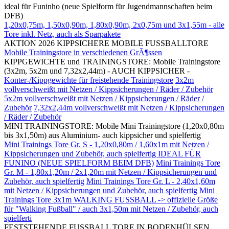
ideal für Funinho (neue Spielform für Jugendmannschaften beim
DFB)
1,20x0,75m, 1,50x0,90m, 1,80x0,90m, 2x0,75m und 3x1,55m - alle
Tore inkl. Netz, auch als Sparpakete
AKTION 2026 KIPPSICHERE MOBILE FUSSBALLTORE
Mobile Trainingstore in verschiedenen GrÃ¶ssen
KIPPGEWICHTE und TRAININGSTORE: Mobile Trainingstore
(3x2m, 5x2m und 7,32x2,44m) - AUCH KIPPSICHER -
Konter-/Kippgewichte für freistehende Trainingstore
3x2m
vollverschweißt mit Netzen / Kippsicherungen / Räder / Zubehör
5x2m vollverschweißt mit Netzen / Kippsicherungen / Räder /
Zubehör
7,32x2,44m vollverschweißt mit Netzen / Kippsicherungen
/ Räder / Zubehör
MINI TRAININGSTORE: Mobile Mini Trainingstore (1,20x0,80m
bis 3x1,50m) aus Aluminium- auch kippsicher und spielfertig
Mini Trainings Tore Gr. S - 1,20x0,80m / 1,60x1m mit Netzen /
Kippsicherungen und Zubehör, auch spielfertig IDEAL FÜR
FUNINO (NEUE SPIELFORM BEIM DFB)
Mini Trainings Tore
Gr. M - 1,80x1,20m / 2x1,20m mit Netzen / Kippsicherungen und
Zubehör, auch spielfertig
Mini Trainings Tore Gr. L - 2,40x1,60m
mit Netzen / Kippsicherungen und Zubehör, auch spielfertig
Mini
Trainings Tore 3x1m WALKING FUSSBALL -> offizielle Größe
für "Walking Fußball" / auch 3x1,50m mit Netzen / Zubehör, auch
spielferti
FESTSTEHENDE FUSSBALL TORE IN BODENHÜLSEN,