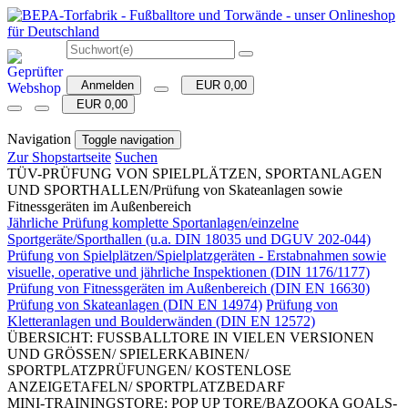
Anmelden
EUR 0,00
EUR 0,00
Navigation
Toggle navigation
Zur Shopstartseite
Suchen
TÜV-PRÜFUNG VON SPIELPLÄTZEN, SPORTANLAGEN
UND SPORTHALLEN/Prüfung von Skateanlagen sowie
Fitnessgeräten im Außenbereich
Jährliche Prüfung komplette Sportanlagen/einzelne
Sportgeräte/Sporthallen (u.a. DIN 18035 und DGUV 202-044)
Prüfung von Spielplätzen/Spielplatzgeräten - Erstabnahmen sowie
visuelle, operative und jährliche Inspektionen (DIN 1176/1177)
Prüfung von Fitnessgeräten im Außenbereich (DIN EN 16630)
Prüfung von Skateanlagen (DIN EN 14974)
Prüfung von
Kletteranlagen und Boulderwänden (DIN EN 12572)
ÜBERSICHT: FUSSBALLTORE IN VIELEN VERSIONEN
UND GRÖSSEN/ SPIELERKABINEN/
SPORTPLATZPRÜFUNGEN/ KOSTENLOSE
ANZEIGETAFELN/ SPORTPLATZBEDARF
MINI-TRAININGSTORE: POP UP TORE/BAZOOKA GOALS-