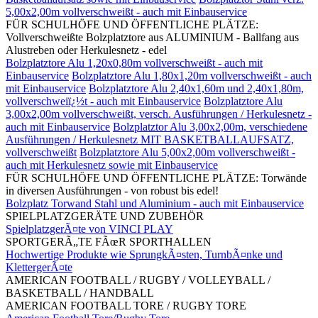
5,00x2,00m vollverschweißt - auch mit Einbauservice
FÜR SCHULHÖFE UND ÖFFENTLICHE PLÄTZE:
Vollverschweißte Bolzplatztore aus ALUMINIUM - Ballfang aus
Alustreben oder Herkulesnetz - edel
Bolzplatztore Alu 1,20x0,80m vollverschweißt - auch mit
Einbauservice
Bolzplatztore Alu 1,80x1,20m vollverschweißt - auch
mit Einbauservice
Bolzplatztore Alu 2,40x1,60m und 2,40x1,80m,
vollverschweiï¿½t - auch mit Einbauservice
Bolzplatztore Alu
3,00x2,00m vollverschweißt, versch. Ausführungen / Herkulesnetz -
auch mit Einbauservice
Bolzplatztor Alu 3,00x2,00m, verschiedene
Ausführungen / Herkulesnetz MIT BASKETBALLAUFSATZ,
vollverschweißt
Bolzplatztore Alu 5,00x2,00m vollverschweißt -
auch mit Herkulesnetz sowie mit Einbauservice
FÜR SCHULHÖFE UND ÖFFENTLICHE PLÄTZE: Torwände
in diversen Ausführungen - von robust bis edel!
Bolzplatz Torwand Stahl und Aluminium - auch mit Einbauservice
SPIELPLATZGERÄTE UND ZUBEHÖR
SpielplatzgerÃ¤te von VINCI PLAY
SPORTGERÃ„TE FÃœR SPORTHALLEN
Hochwertige Produkte wie SprungkÃ¤sten, TurnbÃ¤nke und
KlettergerÃ¤te
AMERICAN FOOTBALL / RUGBY / VOLLEYBALL /
BASKETBALL / HANDBALL
AMERICAN FOOTBALL TORE / RUGBY TORE