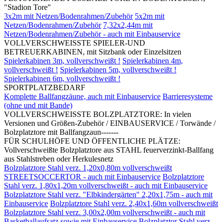
"Stadion Tore"
3x2m mit Netzen/Bodenrahmen/Zubehör
5x2m mit
Netzen/Bodenrahmen/Zubehör
7,32x2,44m mit
Netzen/Bodenrahmen/Zubehör - auch mit Einbauservice
VOLLVERSCHWEISSTE SPIELER-UND
BETREUERKABINEN, mit Sitzbank oder Einzelsitzen
Spielerkabinen 3m, vollverschweißt !
Spielerkabinen 4m,
vollverschweißt !
Spielerkabinen 5m, vollverschweißt !
Spielerkabinen 6m, vollverschweißt !
SPORTPLATZBEDARF
Komplette Ballfangzäune, auch mit Einbauservice
Barrieresysteme
(ohne und mit Bande)
VOLLVERSCHWEISSTE BOLZPLATZTORE: In vielen
Versionen und Größen-Zubehör / EINBAUSERVICE / Torwände /
Bolzplatztore mit Ballfangzaun-------
FÜR SCHULHÖFE UND ÖFFENTLICHE PLÄTZE:
Vollverschweißte Bolzplatztore aus STAHL feuerverzinkt-Ballfang
aus Stahlstreben oder Herkulesnetz
Bolzplatztore Stahl verz. 1,20x0,80m vollverschweißt
STREETSOCCERTOR - auch mit Einbauservice
Bolzplatztore
Stahl verz. 1,80x1,20m vollverschweißt - auch mit Einbauservice
Bolzplatztore Stahl verz. "Elbkindergärten" 2,20x1,75m - auch mit
Einbauservice
Bolzplatztore Stahl verz. 2,40x1,60m vollverschweißt
Bolzplatztore Stahl verz. 3,00x2,00m vollverschweißt - auch mit
Basketballaufsatz sowie mit Einbauservice
Bolzplatztor Stahl verz.