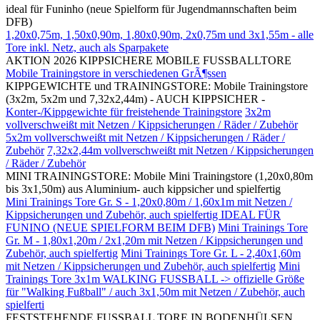
ideal für Funinho (neue Spielform für Jugendmannschaften beim
DFB)
1,20x0,75m, 1,50x0,90m, 1,80x0,90m, 2x0,75m und 3x1,55m - alle
Tore inkl. Netz, auch als Sparpakete
AKTION 2026 KIPPSICHERE MOBILE FUSSBALLTORE
Mobile Trainingstore in verschiedenen GrÃ¶ssen
KIPPGEWICHTE und TRAININGSTORE: Mobile Trainingstore
(3x2m, 5x2m und 7,32x2,44m) - AUCH KIPPSICHER -
Konter-/Kippgewichte für freistehende Trainingstore
3x2m
vollverschweißt mit Netzen / Kippsicherungen / Räder / Zubehör
5x2m vollverschweißt mit Netzen / Kippsicherungen / Räder /
Zubehör
7,32x2,44m vollverschweißt mit Netzen / Kippsicherungen
/ Räder / Zubehör
MINI TRAININGSTORE: Mobile Mini Trainingstore (1,20x0,80m
bis 3x1,50m) aus Aluminium- auch kippsicher und spielfertig
Mini Trainings Tore Gr. S - 1,20x0,80m / 1,60x1m mit Netzen /
Kippsicherungen und Zubehör, auch spielfertig IDEAL FÜR
FUNINO (NEUE SPIELFORM BEIM DFB)
Mini Trainings Tore
Gr. M - 1,80x1,20m / 2x1,20m mit Netzen / Kippsicherungen und
Zubehör, auch spielfertig
Mini Trainings Tore Gr. L - 2,40x1,60m
mit Netzen / Kippsicherungen und Zubehör, auch spielfertig
Mini
Trainings Tore 3x1m WALKING FUSSBALL -> offizielle Größe
für "Walking Fußball" / auch 3x1,50m mit Netzen / Zubehör, auch
spielferti
FESTSTEHENDE FUSSBALL TORE IN BODENHÜLSEN,