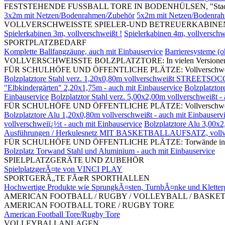
FESTSTEHENDE FUSSBALL TORE IN BODENHÜLSEN, "Stadi
3x2m mit Netzen/Bodenrahmen/Zubehör
5x2m mit Netzen/Bodenra
VOLLVERSCHWEISSTE SPIELER-UND BETREUERKABINEN, mit S
Spielerkabinen 3m, vollverschweißt !
Spielerkabinen 4m, vollverschw
SPORTPLATZBEDARF
Komplette Ballfangzäune, auch mit Einbauservice
Barrieresysteme (
VOLLVERSCHWEISSTE BOLZPLATZTORE: In vielen Versionen und G
FÜR SCHULHÖFE UND ÖFFENTLICHE PLÄTZE: Vollverschweißte Bolz
Bolzplatztore Stahl verz. 1,20x0,80m vollverschweißt STREETSOC
"Elbkindergärten" 2,20x1,75m - auch mit Einbauservice
Bolzplatztor
Einbauservice
Bolzplatztor Stahl verz. 5,00x2,00m vollverschweißt -
FÜR SCHULHÖFE UND ÖFFENTLICHE PLÄTZE: Vollverschweißte Bol
Bolzplatztore Alu 1,20x0,80m vollverschweißt - auch mit Einbauserv
vollverschweiï¿½t - auch mit Einbauservice
Bolzplatztore Alu 3,00x2
Ausführungen / Herkulesnetz MIT BASKETBALLAUFSATZ, vollv
FÜR SCHULHÖFE UND ÖFFENTLICHE PLÄTZE: Torwände in divers
Bolzplatz Torwand Stahl und Aluminium - auch mit Einbauservice
SPIELPLATZGERÄTE UND ZUBEHÖR
SpielplatzgerÃ¤te von VINCI PLAY
SPORTGERÃ„TE FÃœR SPORTHALLEN
Hochwertige Produkte wie SprungkÃ¤sten, TurnbÃ¤nke und Kletter
AMERICAN FOOTBALL / RUGBY / VOLLEYBALL / BASKE
AMERICAN FOOTBALL TORE / RUGBY TORE
American Football Tore/Rugby Tore
VOLLEYBALLANLAGEN