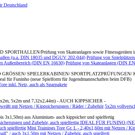
ALLEN/Prüfung von Skateanlagen sowie Fitnessgeräten im
rthallen (u.a. DIN 18035 und DGUV 202-044)
Prüfung von Spielplätzen
 im Außenbereich (DIN EN 16630)
Prüfung von Skateanlagen (DIN EN
D GRÖSSEN/ SPIELERKABINEN/ SPORTPLATZPRÜFUNGEN/
Funinho (neue Spielform für Jugendmannschaften beim DFB)
re inkl. Netz, auch als Sparpakete
x2m, 5x2m und 7,32x2,44m) - AUCH KIPPSICHER -
weißt mit Netzen / Kippsicherungen / Räder / Zubehör
5x2m vollversc
3x1,50m) aus Aluminium- auch kippsicher und spielfertig
/ Kippsicherungen und Zubehör, auch spielfertig IDEAL FÜR FUNI
h spielfertig
Mini Trainings Tore Gr. L - 2,40x1,60m mit Netzen / Ki
 / auch 3x1,50m mit Netzen / Zubehör, auch spielferti