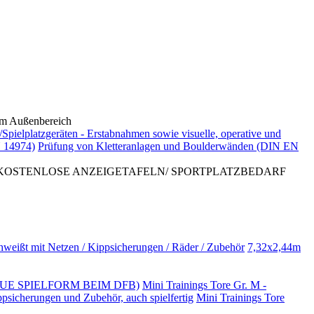
 Außenbereich
/Spielplatzgeräten - Erstabnahmen sowie visuelle, operative und
 14974)
Prüfung von Kletteranlagen und Boulderwänden (DIN EN
 KOSTENLOSE ANZEIGETAFELN/ SPORTPLATZBEDARF
hweißt mit Netzen / Kippsicherungen / Räder / Zubehör
7,32x2,44m
NO (NEUE SPIELFORM BEIM DFB)
Mini Trainings Tore Gr. M -
ppsicherungen und Zubehör, auch spielfertig
Mini Trainings Tore