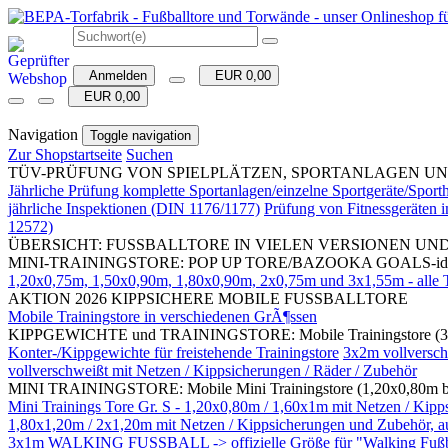
Anmelden
EUR 0,00
EUR 0,00
Navigation
Toggle navigation
Zur Shopstartseite
Suchen
TÜV-PRÜFUNG VON SPIELPLÄTZEN, SPORTANLAGEN UND SPORTH
Jährliche Prüfung komplette Sportanlagen/einzelne Sportgeräte/Spo
jährliche Inspektionen (DIN 1176/1177)
Prüfung von Fitnessgeräten
12572)
ÜBERSICHT: FUSSBALLTORE IN VIELEN VERSIONEN UN
MINI-TRAININGSTORE: POP UP TORE/BAZOOKA GOALS-ideal für 
1,20x0,75m, 1,50x0,90m, 1,80x0,90m, 2x0,75m und 3x1,55m - alle To
AKTION 2026 KIPPSICHERE MOBILE FUSSBALLTORE
Mobile Trainingstore in verschiedenen GrÃ¶ssen
KIPPGEWICHTE und TRAININGSTORE: Mobile Trainingstore (3
Konter-/Kippgewichte für freistehende Trainingstore
3x2m vollversch
vollverschweißt mit Netzen / Kippsicherungen / Räder / Zubehör
MINI TRAININGSTORE: Mobile Mini Trainingstore (1,20x0,80m bis 
Mini Trainings Tore Gr. S - 1,20x0,80m / 1,60x1m mit Netzen 
1,80x1,20m / 2x1,20m mit Netzen / Kippsicherungen und Zubehör, auc
3x1m WALKING FUSSBALL -> offizielle Größe für "Walking Fußball"