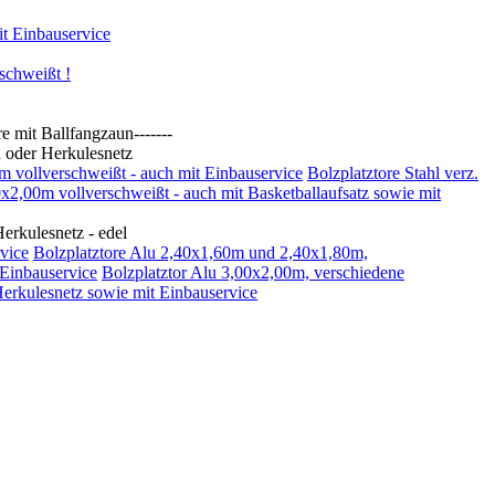
t Einbauservice
schweißt !
t Ballfangzaun-------
oder Herkulesnetz
0m vollverschweißt - auch mit Einbauservice
Bolzplatztore Stahl verz.
00x2,00m vollverschweißt - auch mit Basketballaufsatz sowie mit
kulesnetz - edel
vice
Bolzplatztore Alu 2,40x1,60m und 2,40x1,80m,
 Einbauservice
Bolzplatztor Alu 3,00x2,00m, verschiedene
Herkulesnetz sowie mit Einbauservice