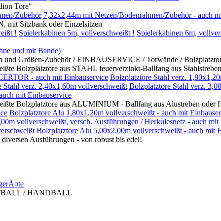
on Tore"
hmen/Zubehör
7,32x2,44m mit Netzen/Bodenrahmen/Zubehör - auch mi
itzbank oder Einzelsitzen
eißt !
Spielerkabinen 5m, vollverschweißt !
Spielerkabinen 6m, vollver
ohne und mit Bande)
rößen-Zubehör / EINBAUSERVICE / Torwände / Bolzplatztore mi
platztore aus STAHL feuerverzinkt-Ballfang aus Stahlstreben 
CERTOR - auch mit Einbauservice
Bolzplatztore Stahl verz. 1,80x1,2
e Stahl verz. 2,40x1,60m vollverschweißt
Bolzplatztore Stahl verz. 3,
 auch mit Einbauservice
zplatztore aus ALUMINIUM - Ballfang aus Alustreben oder Her
ice
Bolzplatztore Alu 1,80x1,20m vollverschweißt - auch mit Einbauser
,00m vollverschweißt, versch. Ausführungen / Herkulesnetz - auch mit
erschweißt
Bolzplatztore Alu 5,00x2,00m vollverschweißt - auch mit 
en Ausführungen - von robust bis edel!
gerÃ¤te
TBALL / HANDBALL