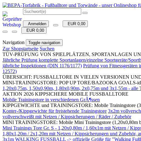
Anmelden
EUR 0,00
EUR 0,00
Navigation
Toggle navigation
Zur Shopstartseite
Suchen
TÜV-PRÜFUNG VON SPIELPLÄTZEN, SPORTANLAGEN UND SPORTH
Jährliche Prüfung komplette Sportanlagen/einzelne Sportgeräte/Spo
jährliche Inspektionen (DIN 1176/1177)
Prüfung von Fitnessgeräten
12572)
ÜBERSICHT: FUSSBALLTORE IN VIELEN VERSIONEN UN
MINI-TRAININGSTORE: POP UP TORE/BAZOOKA GOALS-ideal für 
1,20x0,75m, 1,50x0,90m, 1,80x0,90m, 2x0,75m und 3x1,55m - alle To
AKTION 2026 KIPPSICHERE MOBILE FUSSBALLTORE
Mobile Trainingstore in verschiedenen GrÃ¶ssen
KIPPGEWICHTE und TRAININGSTORE: Mobile Trainingstore (3
Konter-/Kippgewichte für freistehende Trainingstore
3x2m vollversch
vollverschweißt mit Netzen / Kippsicherungen / Räder / Zubehör
MINI TRAININGSTORE: Mobile Mini Trainingstore (1,20x0,80m bis 
Mini Trainings Tore Gr. S - 1,20x0,80m / 1,60x1m mit Netzen 
1,80x1,20m / 2x1,20m mit Netzen / Kippsicherungen und Zubehör, auc
3x1m WALKING FUSSBALL -> offizielle Größe für "Walking Fußball"