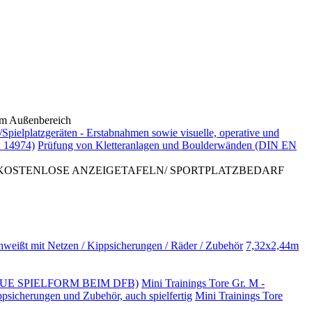
 Außenbereich
/Spielplatzgeräten - Erstabnahmen sowie visuelle, operative und
 14974)
Prüfung von Kletteranlagen und Boulderwänden (DIN EN
 KOSTENLOSE ANZEIGETAFELN/ SPORTPLATZBEDARF
hweißt mit Netzen / Kippsicherungen / Räder / Zubehör
7,32x2,44m
NO (NEUE SPIELFORM BEIM DFB)
Mini Trainings Tore Gr. M -
ppsicherungen und Zubehör, auch spielfertig
Mini Trainings Tore