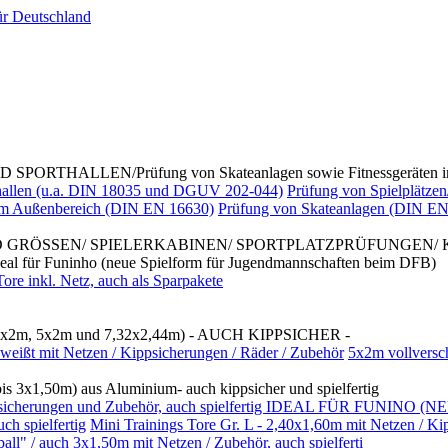
ALLEN/Prüfung von Skateanlagen sowie Fitnessgeräten im
rthallen (u.a. DIN 18035 und DGUV 202-044)
Prüfung von Spielplätzen
 im Außenbereich (DIN EN 16630)
Prüfung von Skateanlagen (DIN EN
D GRÖSSEN/ SPIELERKABINEN/ SPORTPLATZPRÜFUNGEN/
Funinho (neue Spielform für Jugendmannschaften beim DFB)
re inkl. Netz, auch als Sparpakete
x2m, 5x2m und 7,32x2,44m) - AUCH KIPPSICHER -
weißt mit Netzen / Kippsicherungen / Räder / Zubehör
5x2m vollversc
3x1,50m) aus Aluminium- auch kippsicher und spielfertig
/ Kippsicherungen und Zubehör, auch spielfertig IDEAL FÜR FUNI
h spielfertig
Mini Trainings Tore Gr. L - 2,40x1,60m mit Netzen / Ki
 / auch 3x1,50m mit Netzen / Zubehör, auch spielferti