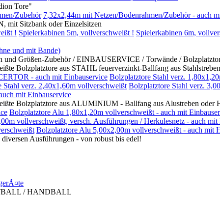
on Tore"
hmen/Zubehör
7,32x2,44m mit Netzen/Bodenrahmen/Zubehör - auch mi
itzbank oder Einzelsitzen
eißt !
Spielerkabinen 5m, vollverschweißt !
Spielerkabinen 6m, vollver
ohne und mit Bande)
rößen-Zubehör / EINBAUSERVICE / Torwände / Bolzplatztore mi
platztore aus STAHL feuerverzinkt-Ballfang aus Stahlstreben 
CERTOR - auch mit Einbauservice
Bolzplatztore Stahl verz. 1,80x1,2
e Stahl verz. 2,40x1,60m vollverschweißt
Bolzplatztore Stahl verz. 3,
 auch mit Einbauservice
zplatztore aus ALUMINIUM - Ballfang aus Alustreben oder Her
ice
Bolzplatztore Alu 1,80x1,20m vollverschweißt - auch mit Einbauser
,00m vollverschweißt, versch. Ausführungen / Herkulesnetz - auch mit
erschweißt
Bolzplatztore Alu 5,00x2,00m vollverschweißt - auch mit 
en Ausführungen - von robust bis edel!
gerÃ¤te
TBALL / HANDBALL