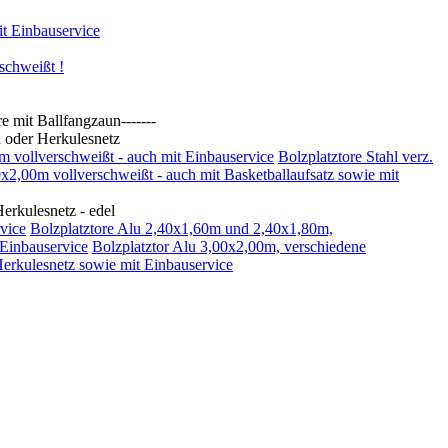
t Einbauservice
schweißt !
t Ballfangzaun-------
oder Herkulesnetz
0m vollverschweißt - auch mit Einbauservice
Bolzplatztore Stahl verz.
00x2,00m vollverschweißt - auch mit Basketballaufsatz sowie mit
kulesnetz - edel
vice
Bolzplatztore Alu 2,40x1,60m und 2,40x1,80m,
 Einbauservice
Bolzplatztor Alu 3,00x2,00m, verschiedene
Herkulesnetz sowie mit Einbauservice