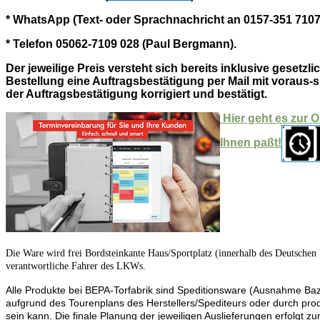
* WhatsApp (Text- oder Sprachnachricht an 0157-351 710
* Telefon 05062-7109 028 (Paul Bergmann).
Der jeweilige Preis versteht sich bereits inklusive ges
Bestellung eine Auftragsbestätigung per Mail mit voraus-s
der Auftragsbestätigung korrigiert und bestätigt.
Hier geht es zur 
Ihnen paßt!
Die Ware wird frei Bordsteinkante Haus/Sportplatz (innerhalb des Deutschen 
verantwortliche Fahrer des LKWs.
Alle Produkte bei BEPA-Torfabrik sind Speditionsware (Ausnahme Bazo
aufgrund des Tourenplans des Herstellers/Spediteurs oder durch produ
sein kann. Die finale Planung der jeweiligen Auslieferungen erfolgt z