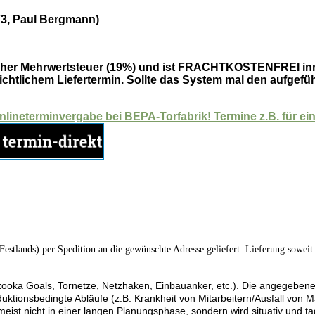
73, Paul Bergmann)
etzlicher Mehrwertsteuer (19%) und ist FRACHTKOSTENFREI i
ichtlichem Liefertermin. Sollte das System mal den aufgefüh
Onlineterminvergabe bei BEPA-Torfabrik! Termine z.B. für 
Festlands) per Spedition an die gewünschte Adresse geliefert. Lieferung soweit
oka Goals, Tornetze, Netzhaken, Einbauanker, etc.). Die angegebene Lie
ktionsbedingte Abläufe (z.B. Krankheit von Mitarbeitern/Ausfall von Ma
umeist nicht in einer langen Planungsphase, sondern wird situativ und t