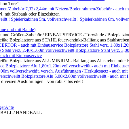
on Tore"
hmen/Zubehör
7,32x2,44m mit Netzen/Bodenrahmen/Zubehör - auch mi
itzbank oder Einzelsitzen
eißt !
Spielerkabinen 5m, vollverschweißt !
Spielerkabinen 6m, vollver
ohne und mit Bande)
rößen-Zubehör / EINBAUSERVICE / Torwände / Bolzplatztore mi
platztore aus STAHL feuerverzinkt-Ballfang aus Stahlstreben 
CERTOR - auch mit Einbauservice
Bolzplatztore Stahl verz. 1,80x1,2
e Stahl verz. 2,40x1,60m vollverschweißt
Bolzplatztore Stahl verz. 3,
 auch mit Einbauservice
zplatztore aus ALUMINIUM - Ballfang aus Alustreben oder Her
ice
Bolzplatztore Alu 1,80x1,20m vollverschweißt - auch mit Einbauser
,00m vollverschweißt, versch. Ausführungen / Herkulesnetz - auch mit
erschweißt
Bolzplatztore Alu 5,00x2,00m vollverschweißt - auch mit 
en Ausführungen - von robust bis edel!
gerÃ¤te
TBALL / HANDBALL