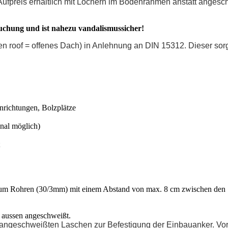
ufpreis erhältlich mit Löchern im Bodenrahmen anstatt angesch
pruchung und ist nahezu vandalismussicher!
Open roof = offenes Dach) in Anlehnung an DIN 15312. Dieser sorg
nrichtungen, Bolzplätze
al möglich)
ren (30/3mm) mit einem Abstand von max. 8 cm zwischen den St
aussen angeschweißt.
angeschweißten Laschen zur Befestigung der Einbauanker. Vortei