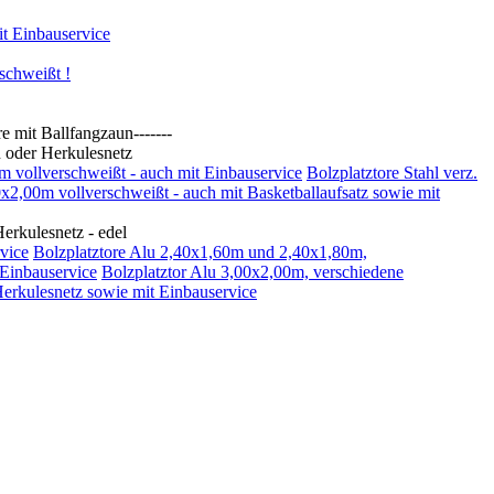
t Einbauservice
schweißt !
t Ballfangzaun-------
oder Herkulesnetz
0m vollverschweißt - auch mit Einbauservice
Bolzplatztore Stahl verz.
00x2,00m vollverschweißt - auch mit Basketballaufsatz sowie mit
kulesnetz - edel
vice
Bolzplatztore Alu 2,40x1,60m und 2,40x1,80m,
 Einbauservice
Bolzplatztor Alu 3,00x2,00m, verschiedene
Herkulesnetz sowie mit Einbauservice