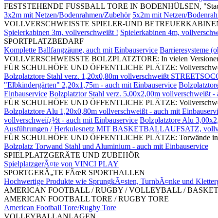
FESTSTEHENDE FUSSBALL TORE IN BODENHÜLSEN, "Stadi
3x2m mit Netzen/Bodenrahmen/Zubehör
5x2m mit Netzen/Bodenra
VOLLVERSCHWEISSTE SPIELER-UND BETREUERKABINEN, mit S
Spielerkabinen 3m, vollverschweißt !
Spielerkabinen 4m, vollverschw
SPORTPLATZBEDARF
Komplette Ballfangzäune, auch mit Einbauservice
Barrieresysteme (
VOLLVERSCHWEISSTE BOLZPLATZTORE: In vielen Versionen und G
FÜR SCHULHÖFE UND ÖFFENTLICHE PLÄTZE: Vollverschweißte Bolz
Bolzplatztore Stahl verz. 1,20x0,80m vollverschweißt STREETSOC
"Elbkindergärten" 2,20x1,75m - auch mit Einbauservice
Bolzplatztor
Einbauservice
Bolzplatztor Stahl verz. 5,00x2,00m vollverschweißt -
FÜR SCHULHÖFE UND ÖFFENTLICHE PLÄTZE: Vollverschweißte Bol
Bolzplatztore Alu 1,20x0,80m vollverschweißt - auch mit Einbauserv
vollverschweiï¿½t - auch mit Einbauservice
Bolzplatztore Alu 3,00x2
Ausführungen / Herkulesnetz MIT BASKETBALLAUFSATZ, vollv
FÜR SCHULHÖFE UND ÖFFENTLICHE PLÄTZE: Torwände in divers
Bolzplatz Torwand Stahl und Aluminium - auch mit Einbauservice
SPIELPLATZGERÄTE UND ZUBEHÖR
SpielplatzgerÃ¤te von VINCI PLAY
SPORTGERÃ„TE FÃœR SPORTHALLEN
Hochwertige Produkte wie SprungkÃ¤sten, TurnbÃ¤nke und Kletter
AMERICAN FOOTBALL / RUGBY / VOLLEYBALL / BASKE
AMERICAN FOOTBALL TORE / RUGBY TORE
American Football Tore/Rugby Tore
VOLLEYBALLANLAGEN