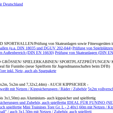
ALLEN/Prüfung von Skateanlagen sowie Fitnessgeräten im
rthallen (u.a. DIN 18035 und DGUV 202-044)
Prüfung von Spielplätzen
 im Außenbereich (DIN EN 16630)
Prüfung von Skateanlagen (DIN EN
D GRÖSSEN/ SPIELERKABINEN/ SPORTPLATZPRÜFUNGEN/
Funinho (neue Spielform für Jugendmannschaften beim DFB)
re inkl. Netz, auch als Sparpakete
x2m, 5x2m und 7,32x2,44m) - AUCH KIPPSICHER -
weißt mit Netzen / Kippsicherungen / Räder / Zubehör
5x2m vollversc
3x1,50m) aus Aluminium- auch kippsicher und spielfertig
/ Kippsicherungen und Zubehör, auch spielfertig IDEAL FÜR FUNI
h spielfertig
Mini Trainings Tore Gr. L - 2,40x1,60m mit Netzen / Ki
 / auch 3x1,50m mit Netzen / Zubehör, auch spielferti