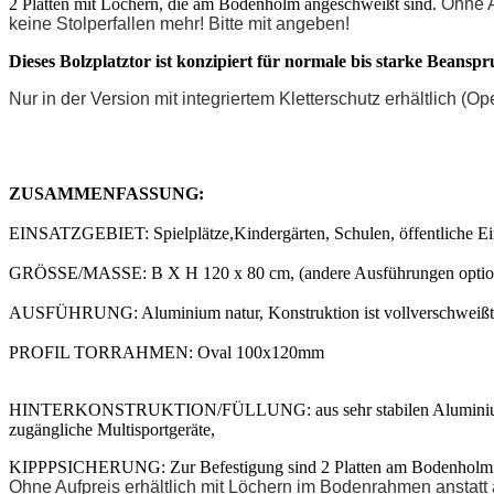
2 Platten mit Löchern, die am Bodenholm angeschweißt sind.
Ohne A
keine Stolperfallen mehr! Bitte mit angeben!
Dieses Bolzplatztor ist konzipiert für normale bis starke Beans
Nur in der Version mit integriertem Kletterschutz erhältlich (
ZUSAMMENFASSUNG:
EINSATZGEBIET: Spielplätze,Kindergärten, Schulen, öffentliche Ei
GRÖSSE/MASSE: B X H 120 x 80 cm, (andere Ausführungen option
AUSFÜHRUNG: Aluminium natur, Konstruktion ist vollverschweißt
PROFIL TORRAHMEN: Oval 100x120mm
HINTERKONSTRUKTION/FÜLLUNG: aus sehr stabilen Aluminium Roh
zugängliche Multisportgeräte,
KIPPPSICHERUNG: Zur Befestigung sind 2 Platten am Bodenholm 
Ohne Aufpreis erhältlich mit Löchern im Bodenrahmen anstatt 