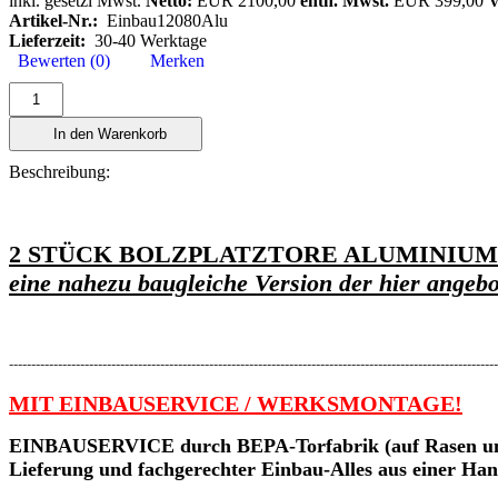
inkl. gesetzl Mwst.
Netto:
EUR 2100,00
enth. Mwst.
EUR 399,00
V
Artikel-Nr.:
Einbau12080Alu
Lieferzeit:
30-40 Werktage
Bewerten (0)
Merken
In den Warenkorb
Beschreibung:
2 STÜCK BOLZPLATZTORE ALUMINIUM 1
eine nahezu baugleiche Version der hier angebo
--------------------------------------------------------------------------------------------------------------
MIT EINBAUSERVICE / WERKSMONTAGE!
EINBAUSERVICE durch BEPA-Torfabrik (auf Rasen und
Lieferung und fachgerechter Einbau-Alles aus einer Han