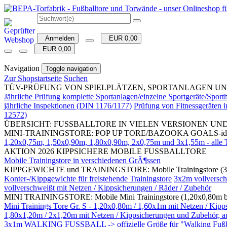
Anmelden
EUR 0,00
EUR 0,00
Navigation
Toggle navigation
Zur Shopstartseite
Suchen
TÜV-PRÜFUNG VON SPIELPLÄTZEN, SPORTANLAGEN UND SPORTH
Jährliche Prüfung komplette Sportanlagen/einzelne Sportgeräte/Spo
jährliche Inspektionen (DIN 1176/1177)
Prüfung von Fitnessgeräten
12572)
ÜBERSICHT: FUSSBALLTORE IN VIELEN VERSIONEN UN
MINI-TRAININGSTORE: POP UP TORE/BAZOOKA GOALS-ideal für 
1,20x0,75m, 1,50x0,90m, 1,80x0,90m, 2x0,75m und 3x1,55m - alle To
AKTION 2026 KIPPSICHERE MOBILE FUSSBALLTORE
Mobile Trainingstore in verschiedenen GrÃ¶ssen
KIPPGEWICHTE und TRAININGSTORE: Mobile Trainingstore (3
Konter-/Kippgewichte für freistehende Trainingstore
3x2m vollversch
vollverschweißt mit Netzen / Kippsicherungen / Räder / Zubehör
MINI TRAININGSTORE: Mobile Mini Trainingstore (1,20x0,80m bis 
Mini Trainings Tore Gr. S - 1,20x0,80m / 1,60x1m mit Netzen 
1,80x1,20m / 2x1,20m mit Netzen / Kippsicherungen und Zubehör, auc
3x1m WALKING FUSSBALL -> offizielle Größe für "Walking Fußball"