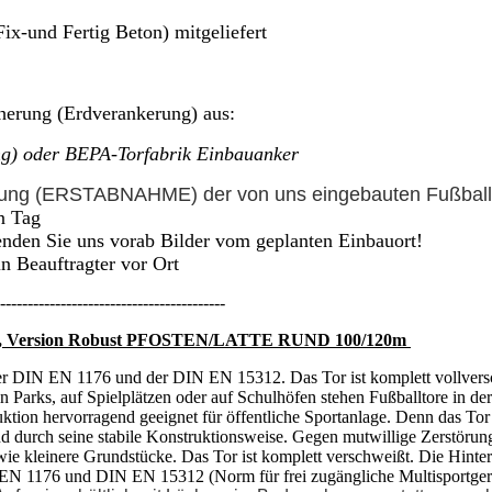
Fix-und Fertig Beton) mitgeliefert
erung (Erdverankerung) aus:
ung) oder BEPA-Torfabrik Einbauanker
üfung (ERSTABNAHME) der von uns eingebauten Fußball
n Tag
senden Sie uns vorab Bilder vom geplanten Einbauort!
n Beauftragter vor Ort
-----------------------------------------
0 m, Version Robust PFOSTEN/LATTE RUND 100/120m
r DIN EN 1176 und der DIN EN 15312. Das Tor ist komplett vollversch
 in Parks, auf Spielplätzen oder auf Schulhöfen stehen Fußballtore in 
truktion hervorragend geeignet für öffentliche Sportanlage. Denn das To
durch seine stabile Konstruktionsweise. Gegen mutwillige Zerstörungs
e kleinere Grundstücke. Das Tor ist komplett verschweißt. Die Hinterkon
 EN 1176 und DIN EN 15312 (Norm für frei zugängliche Multisportgerä