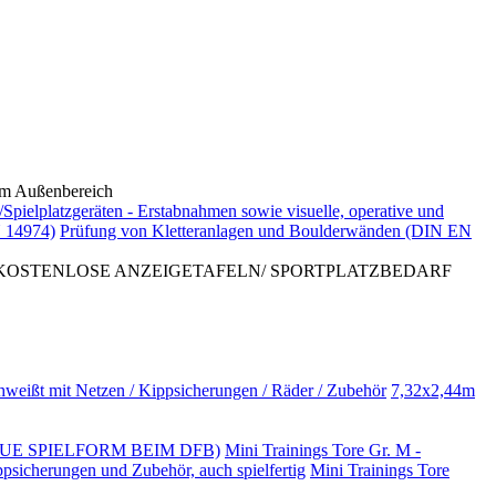
 Außenbereich
/Spielplatzgeräten - Erstabnahmen sowie visuelle, operative und
 14974)
Prüfung von Kletteranlagen und Boulderwänden (DIN EN
 KOSTENLOSE ANZEIGETAFELN/ SPORTPLATZBEDARF
hweißt mit Netzen / Kippsicherungen / Räder / Zubehör
7,32x2,44m
NO (NEUE SPIELFORM BEIM DFB)
Mini Trainings Tore Gr. M -
ppsicherungen und Zubehör, auch spielfertig
Mini Trainings Tore