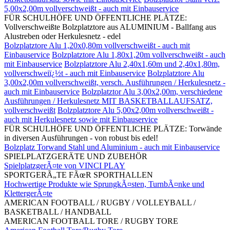
5,00x2,00m vollverschweißt - auch mit Einbauservice
FÜR SCHULHÖFE UND ÖFFENTLICHE PLÄTZE:
Vollverschweißte Bolzplatztore aus ALUMINIUM - Ballfang aus
Alustreben oder Herkulesnetz - edel
Bolzplatztore Alu 1,20x0,80m vollverschweißt - auch mit
Einbauservice
Bolzplatztore Alu 1,80x1,20m vollverschweißt - auch
mit Einbauservice
Bolzplatztore Alu 2,40x1,60m und 2,40x1,80m,
vollverschweiï¿½t - auch mit Einbauservice
Bolzplatztore Alu
3,00x2,00m vollverschweißt, versch. Ausführungen / Herkulesnetz -
auch mit Einbauservice
Bolzplatztor Alu 3,00x2,00m, verschiedene
Ausführungen / Herkulesnetz MIT BASKETBALLAUFSATZ,
vollverschweißt
Bolzplatztore Alu 5,00x2,00m vollverschweißt -
auch mit Herkulesnetz sowie mit Einbauservice
FÜR SCHULHÖFE UND ÖFFENTLICHE PLÄTZE: Torwände
in diversen Ausführungen - von robust bis edel!
Bolzplatz Torwand Stahl und Aluminium - auch mit Einbauservice
SPIELPLATZGERÄTE UND ZUBEHÖR
SpielplatzgerÃ¤te von VINCI PLAY
SPORTGERÃ„TE FÃœR SPORTHALLEN
Hochwertige Produkte wie SprungkÃ¤sten, TurnbÃ¤nke und
KlettergerÃ¤te
AMERICAN FOOTBALL / RUGBY / VOLLEYBALL /
BASKETBALL / HANDBALL
AMERICAN FOOTBALL TORE / RUGBY TORE