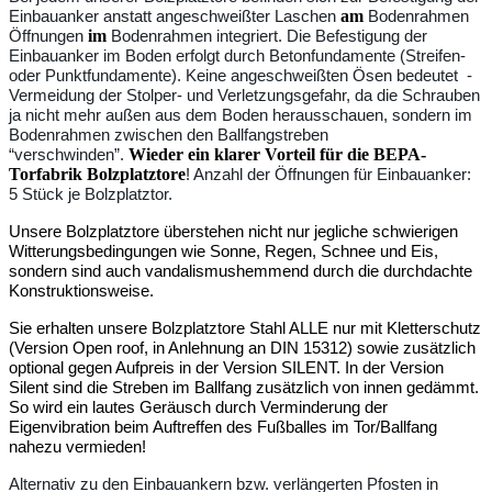
am
Einbauanker anstatt angeschweißter Laschen
Bodenrahmen
im
Öffnungen
Bodenrahmen integriert. Die Befestigung der
Einbauanker im Boden erfolgt durch Betonfundamente (Streifen-
oder Punktfundamente). Keine angeschweißten Ösen bedeutet -
Vermeidung der Stolper- und Verletzungsgefahr, da die Schrauben
ja nicht mehr außen aus dem Boden herausschauen, sondern im
Bodenrahmen zwischen den Ballfangstreben
Wieder ein klarer Vorteil für die BEPA-
“verschwinden”.
Torfabrik Bolzplatztore
! Anzahl der Öffnungen für Einbauanker:
5 Stück je Bolzplatztor.
Unsere Bolzplatztore überstehen nicht nur jegliche schwierigen
Witterungsbedingungen wie Sonne, Regen, Schnee und Eis,
sondern sind auch vandalismushemmend durch die durchdachte
Konstruktionsweise.
Sie erhalten unsere Bolzplatztore Stahl ALLE nur mit Kletterschutz
(Version Open roof, in Anlehnung an DIN 15312) sowie zusätzlich
optional gegen Aufpreis in der Version SILENT. In der Version
Silent sind die Streben im Ballfang zusätzlich von innen gedämmt.
So wird ein
lautes Geräusch durch Verminderung der
Eigenvibration beim Auftreffen des Fußballes im Tor/Ballfang
nahezu vermieden!
Alternativ zu den Einbauankern bzw. verlängerten Pfosten in