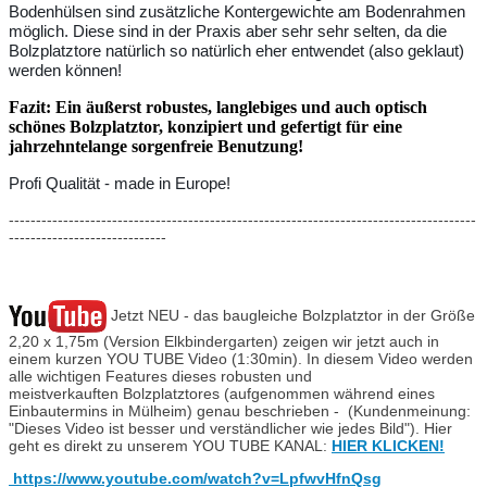
Bodenhülsen sind zusätzliche Kontergewichte am Bodenrahmen
möglich. Diese sind in der Praxis aber sehr sehr selten, da die
Bolzplatztore natürlich so natürlich eher entwendet (also geklaut)
werden können!
Fazit: Ein äußerst robustes, langlebiges und auch optisch
schönes Bolzplatztor, konzipiert und gefertigt für eine
jahrzehntelange sorgenfreie Benutzung!
Profi Qualität - made in Europe!
--------------------------------------------------------------------------------------
-----------------------------
Jetzt NEU - das baugleiche Bolzplatztor in der Größe
2,20 x 1,75m (Version Elkbindergarten) zeigen wir jetzt auch in
einem kurzen YOU TUBE Video (1:30min). In diesem Video werden
alle wichtigen Features dieses robusten und
meistverkauften Bolzplatztores (aufgenommen während eines
Einbautermins in Mülheim) genau beschrieben - (Kundenmeinung:
"Dieses Video ist besser und verständlicher wie jedes Bild"). Hier
geht es direkt zu unserem YOU TUBE KANAL:
HIER KLICKEN!
https://www.youtube.com/watch?v=LpfwvHfnQsg