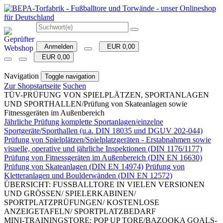
Anmelden
EUR 0,00
EUR 0,00
Navigation
Toggle navigation
Zur Shopstartseite
Suchen
TÜV-PRÜFUNG VON SPIELPLÄTZEN, SPORTANLAGEN
UND SPORTHALLEN/Prüfung von Skateanlagen sowie
Fitnessgeräten im Außenbereich
Jährliche Prüfung komplette Sportanlagen/einzelne
Sportgeräte/Sporthallen (u.a. DIN 18035 und DGUV 202-044)
Prüfung von Spielplätzen/Spielplatzgeräten - Erstabnahmen sowie
visuelle, operative und jährliche Inspektionen (DIN 1176/1177)
Prüfung von Fitnessgeräten im Außenbereich (DIN EN 16630)
Prüfung von Skateanlagen (DIN EN 14974)
Prüfung von
Kletteranlagen und Boulderwänden (DIN EN 12572)
ÜBERSICHT: FUSSBALLTORE IN VIELEN VERSIONEN
UND GRÖSSEN/ SPIELERKABINEN/
SPORTPLATZPRÜFUNGEN/ KOSTENLOSE
ANZEIGETAFELN/ SPORTPLATZBEDARF
MINI-TRAININGSTORE: POP UP TORE/BAZOOKA GOALS-