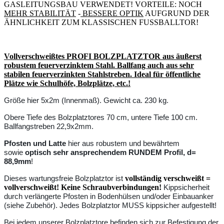
GASLEITUNGSBAU VERWENDET! VORTEILE: NOCH
MEHR STABILITÄT
-
BESSERE OPTIK
AUFGRUND DER
ÄHNLICHKEIT ZUM KLASSISCHEN FUSSBALLTOR!
Vollverschweißtes PROFI BOLZPLATZTOR aus äußerst
robustem feuerverzinktem Stahl. Ballfang auch aus sehr
stabilen feuerverzinkten Stahlstreben.
Ideal für öffentliche
Plätze wie Schulhöfe, Bolzplätze, etc.!
Größe hier 5x2m (Innenmaß). Gewicht ca. 230 kg.
Obere Tiefe des Bolzplatztores 70 cm, untere Tiefe 100 cm.
Ballfangstreben 22,9x2mm.
Pfosten und Latte
hier aus robustem und bewährtem
sowie
optisch sehr ansprechendem
RUNDEM Profil, d=
88,9mm
!
vollständig verschweißt
=
Dieses wartungsfreie Bolzplatztor ist
vollverschweißt!
Keine Schraubverbindungen!
Kippsicherheit
durch verlängerte Pfosten in Bodenhülsen und/oder Einbauanker
(siehe Zubehör). Jedes Bolzplatztor MUSS kippsicher aufgestellt!
Bei jedem unserer Bolzplatztore befinden sich zur Befestigung der