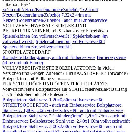
"Stadion Tore"
3x2m mit Netzen/Bodenrahmen/Zubehör
5x2m mit
Netzen/Bodenrahmen/Zubehör
7,32x2,44m mit
Netzen/Bodenrahmen/Zubehör - auch mit Einbauservice
VOLLVERSCHWEISSTE SPIELER-UND
BETREUERKABINEN, mit Sitzbank oder Einzelsitzen
Spielerkabinen 3m, vollverschweißt !
Spielerkabinen 4m,
vollverschweißt !
Spielerkabinen 5m, vollverschweißt !
Spielerkabinen 6m, vollverschweißt !
SPORTPLATZBEDARF
Komplette Ballfangzäune, auch mit Einbauservice
Barrieresysteme
(ohne und mit Bande)
VOLLVERSCHWEISSTE BOLZPLATZTORE: In vielen
Versionen und Größen-Zubehör / EINBAUSERVICE / Torwände /
Bolzplatztore mit Ballfangzaun-------
FÜR SCHULHÖFE UND ÖFFENTLICHE PLÄTZE:
Vollverschweißte Bolzplatztore aus STAHL feuerverzinkt-Ballfang
aus Stahlstreben oder Herkulesnetz
Bolzplatztore Stahl verz. 1,20x0,80m vollverschweißt
STREETSOCCERTOR - auch mit Einbauservice
Bolzplatztore
Stahl verz. 1,80x1,20m vollverschweißt - auch mit Einbauservice
Bolzplatztore Stahl verz. "Elbkindergärten" 2,20x1,75m - auch mit
Einbauservice
Bolzplatztore Stahl verz. 2,40x1,60m vollverschweißt
Bolzplatztore Stahl verz. 3,00x2,00m vollverschweißt - auch mit
Basketballaufsatz sowie mit Einbauservice
Bolzplatztor Stahl verz.