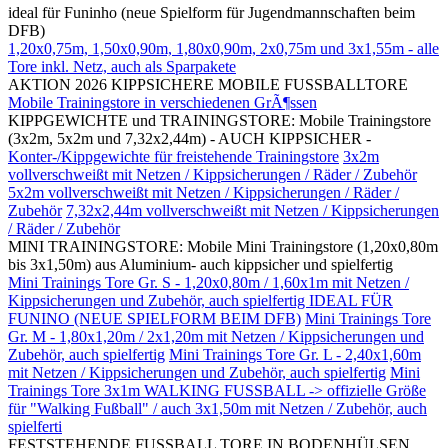
ideal für Funinho (neue Spielform für Jugendmannschaften beim
DFB)
1,20x0,75m, 1,50x0,90m, 1,80x0,90m, 2x0,75m und 3x1,55m - alle
Tore inkl. Netz, auch als Sparpakete
AKTION 2026 KIPPSICHERE MOBILE FUSSBALLTORE
Mobile Trainingstore in verschiedenen GrÃ¶ssen
KIPPGEWICHTE und TRAININGSTORE: Mobile Trainingstore
(3x2m, 5x2m und 7,32x2,44m) - AUCH KIPPSICHER -
Konter-/Kippgewichte für freistehende Trainingstore
3x2m
vollverschweißt mit Netzen / Kippsicherungen / Räder / Zubehör
5x2m vollverschweißt mit Netzen / Kippsicherungen / Räder /
Zubehör
7,32x2,44m vollverschweißt mit Netzen / Kippsicherungen
/ Räder / Zubehör
MINI TRAININGSTORE: Mobile Mini Trainingstore (1,20x0,80m
bis 3x1,50m) aus Aluminium- auch kippsicher und spielfertig
Mini Trainings Tore Gr. S - 1,20x0,80m / 1,60x1m mit Netzen /
Kippsicherungen und Zubehör, auch spielfertig IDEAL FÜR
FUNINO (NEUE SPIELFORM BEIM DFB)
Mini Trainings Tore
Gr. M - 1,80x1,20m / 2x1,20m mit Netzen / Kippsicherungen und
Zubehör, auch spielfertig
Mini Trainings Tore Gr. L - 2,40x1,60m
mit Netzen / Kippsicherungen und Zubehör, auch spielfertig
Mini
Trainings Tore 3x1m WALKING FUSSBALL -> offizielle Größe
für "Walking Fußball" / auch 3x1,50m mit Netzen / Zubehör, auch
spielferti
FESTSTEHENDE FUSSBALL TORE IN BODENHÜLSEN,